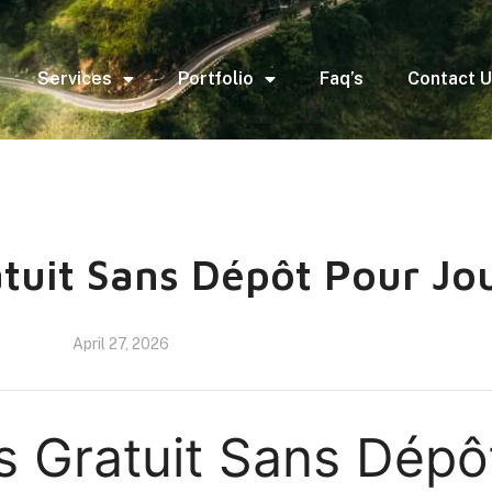
Services
Portfolio
Faq’s
Contact 
tuit Sans Dépôt Pour Jo
April 27, 2026
s Gratuit Sans Dépô