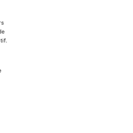
rs
de
if.
e