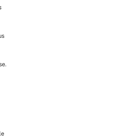
s
us
se.
le