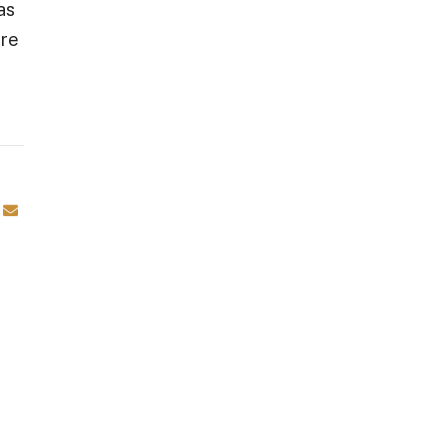
as
tre
s