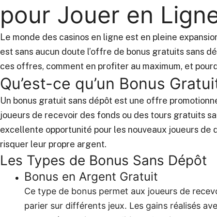
pour Jouer en Lign
Le monde des casinos en ligne est en pleine expansion,
est sans aucun doute l’offre de bonus gratuits sans dé
ces offres, comment en profiter au maximum, et pourqu
Qu’est-ce qu’un Bonus Gratui
Un bonus gratuit sans dépôt est une offre promotionne
joueurs de recevoir des fonds ou des tours gratuits san
excellente opportunité pour les nouveaux joueurs de d
risquer leur propre argent.
Les Types de Bonus Sans Dépôt
Bonus en Argent Gratuit
Ce type de bonus permet aux joueurs de recevoi
parier sur différents jeux. Les gains réalisés a