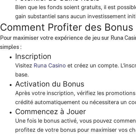
Bien que les fonds soient gratuits, il est possib
gain substantiel sans aucun investissement initi
Comment Profiter des Bonus 
Pour maximiser votre expérience de jeu sur Runa Casi
simples :
Inscription
Visitez
Runa Casino
et créez un compte. L’inscr
base.
Activation du Bonus
Après votre inscription, vérifiez les promotio
crédité automatiquement ou nécessitera un cod
Commencez à Jouer
Une fois le bonus activé, vous pouvez commence
profitez de votre bonus pour maximiser vos ch