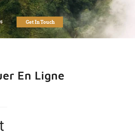
Us
Get In Touch
uer En Ligne
t