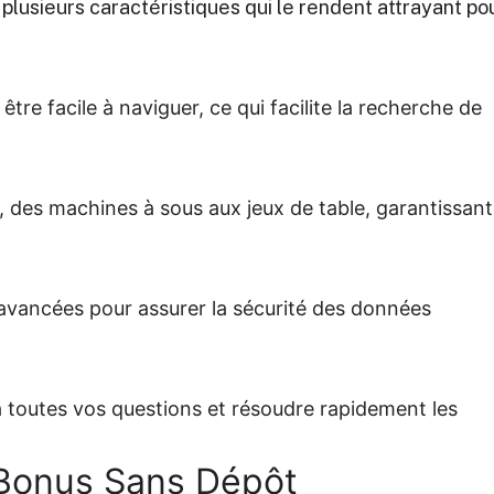
lusieurs caractéristiques qui le rendent attrayant po
re facile à naviguer, ce qui facilite la recherche de
des machines à sous aux jeux de table, garantissant
 avancées pour assurer la sécurité des données
 à toutes vos questions et résoudre rapidement les
s Bonus Sans Dépôt