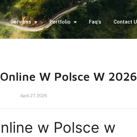
Services
Portfolio
Faq’s
Contact 
 Online W Polsce W 2026
April 27, 2026
nline w Polsce w