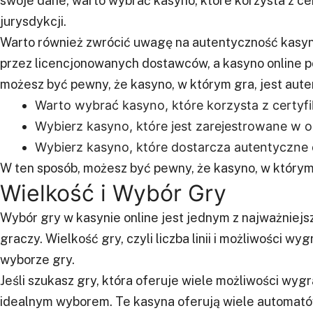
swoje dane, warto wybrać kasyno, które korzysta z ce
jurysdykcji.
Warto również zwrócić uwagę na autentyczność kasyn
przez licencjonowanych dostawców, a kasyno online p
możesz być pewny, że kasyno, w którym gra, jest aut
Warto wybrać kasyno, które korzysta z certyf
Wybierz kasyno, które jest zarejestrowane w o
Wybierz kasyno, które dostarcza autentyczne c
W ten sposób, możesz być pewny, że kasyno, w którym 
Wielkość i Wybór Gry
Wybór gry w kasynie online jest jednym z najważniej
graczy. Wielkość gry, czyli liczba linii i możliwości w
wyborze gry.
Jeśli szukasz gry, która oferuje wiele możliwości wygra
idealnym wyborem. Te kasyna oferują wiele automató