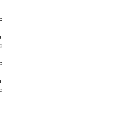
b.
n
c
b.
n
c