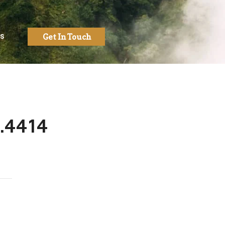
Us
Get In Touch
.4414