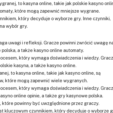
granej, to kasyna online, takie jak polskie kasyno onli
tomaty, które mogą zapewnić mniejsze wygrane.
nikiem, który decyduje o wyborze gry. Inne czynniki,
 na wybór gry.
ga uwagi i refleksji. Gracze powinni zwrócić uwagę n
 polska, a także kasyno online automaty.
procesem, który wymaga doświadczenia i wiedzy. Grac
olskie kasyna, a także kasyno online.
nej, to kasyna online, takie jak kasyno online, są
w, które mogą zapewnić wiele wygranych.
procesem, który wymaga doświadczenia i wiedzy. Grac
asyno online opinie, a także gry kasynowe polska.
, które powinny być uwzględnione przez graczy.
, jest kluczowym czynnikiem, który decyduje o wyborze g