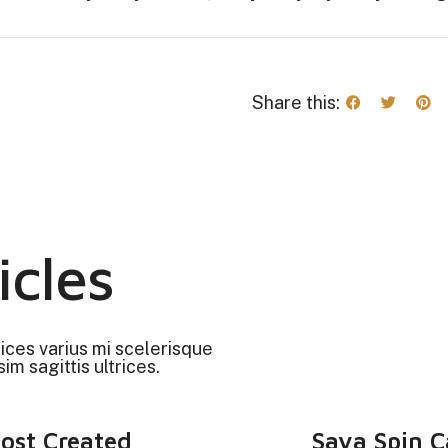
Share this:
icles
rices varius mi scelerisque
im sagittis ultrices.
Post Created
Sava Spin C