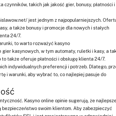
czynników, takich jak jakość gier, bonusy, płatności i
islawow.net/ jest jednym z najpopularniejszych. Ofert
asy, a także bonusy i promocje dla nowych i stałych
ienta 24/7.
warunki, to warto rozważyć kasyno
 gier kasynowych, w tym automaty, ruletki i kasy, a ta
to także oferuje płatności i obsługę klienta 24/7.
ich indywidualnych preferencji i potrzeb. Dlatego, pr
 i warunki, aby wybrać to, co najlepiej pasuje do
ność
ntyczność. Kasyno online opinie sugerują, że najlepsz
ją bezpieczeństwo swoim klientom. Aby zabezpieczyć