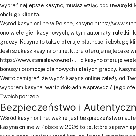
wybrać najlepsze kasyno, musisz wziąć pod uwagę kilka 
obsługę klienta.
Wśród kasyn online w Polsce, kasyno https://www.stan
ono wiele gier kasynowych, w tym automaty, ruletki i k
graczy. Kasyno to także oferuje płatności i obsługę kl
Jeśli szukasz kasyna online, które oferuje najlepsze 
https://www.stanislawow.net/ . To kasyno oferuje wiele
bonusy i promocje dla nowych i stałych graczy. Kasyno 
Warto pamiętać, że wybór kasyna online zależy od Two
wyborem kasyna, warto dokładnie sprawdzić jego ofertę
Twoich potrzeb.
Bezpieczeństwo i Autentycz
Wśród kasyn online, ważne jest bezpieczeństwo i aute
kasyna online w Polsce w 2026 to te, które zapewnia