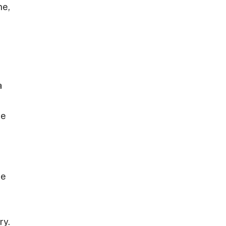
ne,
a
ze
ze
ry.