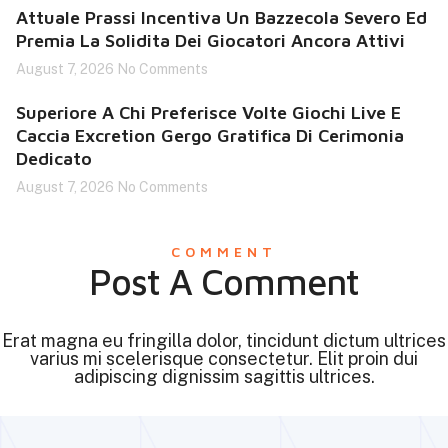
Attuale Prassi Incentiva Un Bazzecola Severo Ed
Premia La Solidita Dei Giocatori Ancora Attivi
August 7, 2026
No Comments
Superiore A Chi Preferisce Volte Giochi Live E
Caccia Excretion Gergo Gratifica Di Cerimonia
Dedicato
August 7, 2026
No Comments
COMMENT
Post A Comment
Erat magna eu fringilla dolor, tincidunt dictum ultrices
varius mi scelerisque consectetur. Elit proin dui
adipiscing dignissim sagittis ultrices.