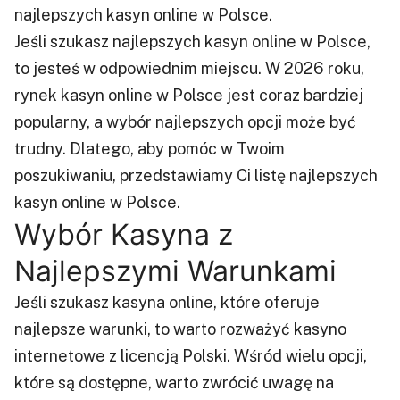
najlepszych kasyn online w Polsce.
Jeśli szukasz najlepszych kasyn online w Polsce,
to jesteś w odpowiednim miejscu. W 2026 roku,
rynek kasyn online w Polsce jest coraz bardziej
popularny, a wybór najlepszych opcji może być
trudny. Dlatego, aby pomóc w Twoim
poszukiwaniu, przedstawiamy Ci listę najlepszych
kasyn online w Polsce.
Wybór Kasyna z
Najlepszymi Warunkami
Jeśli szukasz kasyna online, które oferuje
najlepsze warunki, to warto rozważyć kasyno
internetowe z licencją Polski. Wśród wielu opcji,
które są dostępne, warto zwrócić uwagę na