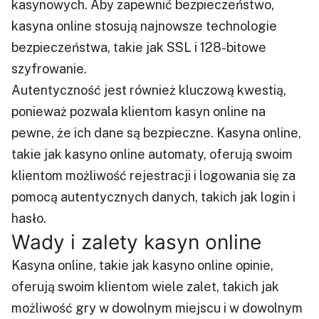
kasynowych. Aby zapewnić bezpieczeństwo,
kasyna online stosują najnowsze technologie
bezpieczeństwa, takie jak SSL i 128-bitowe
szyfrowanie.
Autentyczność jest również kluczową kwestią,
ponieważ pozwala klientom kasyn online na
pewne, że ich dane są bezpieczne. Kasyna online,
takie jak kasyno online automaty, oferują swoim
klientom możliwość rejestracji i logowania się za
pomocą autentycznych danych, takich jak login i
hasło.
Wady i zalety kasyn online
Kasyna online, takie jak kasyno online opinie,
oferują swoim klientom wiele zalet, takich jak
możliwość gry w dowolnym miejscu i w dowolnym