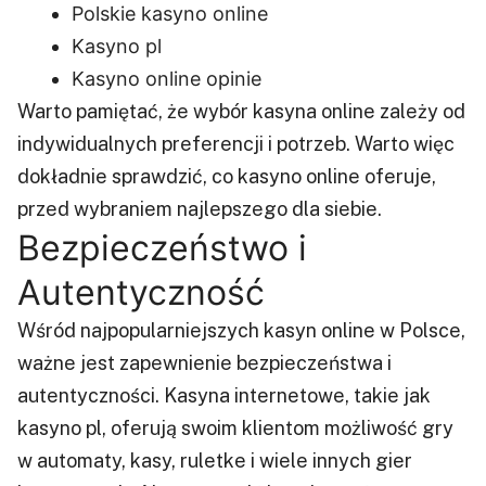
Polskie kasyno online
Kasyno pl
Kasyno online opinie
Warto pamiętać, że wybór kasyna online zależy od
indywidualnych preferencji i potrzeb. Warto więc
dokładnie sprawdzić, co kasyno online oferuje,
przed wybraniem najlepszego dla siebie.
Bezpieczeństwo i
Autentyczność
Wśród najpopularniejszych kasyn online w Polsce,
ważne jest zapewnienie bezpieczeństwa i
autentyczności. Kasyna internetowe, takie jak
kasyno pl, oferują swoim klientom możliwość gry
w automaty, kasy, ruletke i wiele innych gier