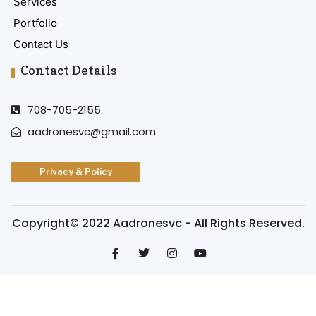
Services
Portfolio
Contact Us
Contact Details
708-705-2155
aadronesvc@gmail.com
Privacy & Policy
Copyright© 2022 Aadronesvc - All Rights Reserved.