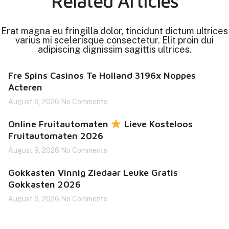
Related Articles
Erat magna eu fringilla dolor, tincidunt dictum ultrices
varius mi scelerisque consectetur. Elit proin dui
adipiscing dignissim sagittis ultrices.
Fre Spins Casinos Te Holland 3196x Noppes
Acteren
August 9, 2026
No Comments
Online Fruitautomaten
Lieve Kosteloos
Fruitautomaten 2026
August 9, 2026
No Comments
Gokkasten Vinnig Ziedaar Leuke Gratis
Gokkasten 2026
August 9, 2026
No Comments