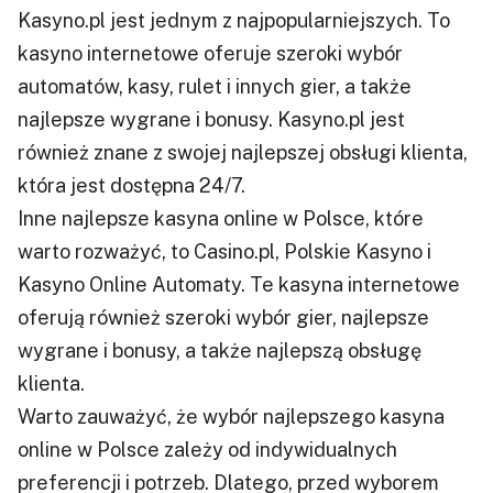
Kasyno.pl jest jednym z najpopularniejszych. To
kasyno internetowe oferuje szeroki wybór
automatów, kasy, rulet i innych gier, a także
najlepsze wygrane i bonusy. Kasyno.pl jest
również znane z swojej najlepszej obsługi klienta,
która jest dostępna 24/7.
Inne najlepsze kasyna online w Polsce, które
warto rozważyć, to Casino.pl, Polskie Kasyno i
Kasyno Online Automaty. Te kasyna internetowe
oferują również szeroki wybór gier, najlepsze
wygrane i bonusy, a także najlepszą obsługę
klienta.
Warto zauważyć, że wybór najlepszego kasyna
online w Polsce zależy od indywidualnych
preferencji i potrzeb. Dlatego, przed wyborem