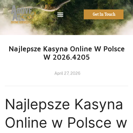
Get In Touch
Najlepsze Kasyna Online W Polsce
W 2026.4205
April 27, 2026
Najlepsze Kasyna
Online w Polsce w