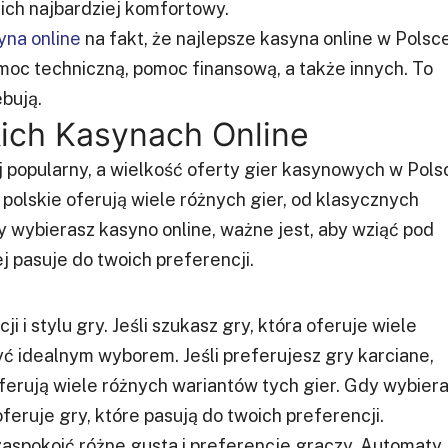
nich najbardziej komfortowy.
yna online
na fakt, że najlepsze kasyna online w Polsc
moc techniczną, pomoc finansową, a także innych. To
bują.
kich Kasynach Online
j popularny, a wielkość oferty gier kasynowych w Pols
polskie oferują wiele różnych gier, od klasycznych
 wybierasz kasyno online, ważne jest, aby wziąć pod
ej pasuje do twoich preferencji.
 i stylu gry. Jeśli szukasz gry, która oferuje wiele
ć idealnym wyborem. Jeśli preferujesz gry karciane,
 oferują wiele różnych wariantów tych gier. Gdy wybier
feruje gry, które pasują do twoich preferencji.
 zaspokoić różne gusta i preferencje graczy. Automaty