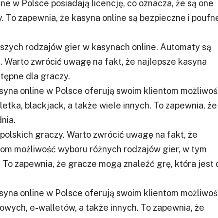
ne w Polsce posiadają licencję, co oznacza, że są one
 To zapewnia, że kasyna online są bezpieczne i poufn
jszych rodzajów gier w kasynach online. Automaty są
a. Warto zwrócić uwagę na fakt, że najlepsze kasyna
stępne dla graczy.
asyna online w Polsce oferują swoim klientom możliwo
etka, blackjack, a także wiele innych. To zapewnia, że
nia.
 polskich graczy. Warto zwrócić uwagę na fakt, że
ntom możliwość wyboru różnych rodzajów gier, w tym
h. To zapewnia, że gracze mogą znaleźć grę, która jest 
asyna online w Polsce oferują swoim klientom możliwo
owych, e-walletów, a także innych. To zapewnia, że