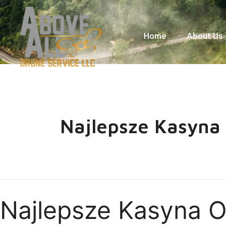
Home
About Us
Najlepsze Kasyna
Najlepsze Kasyna O