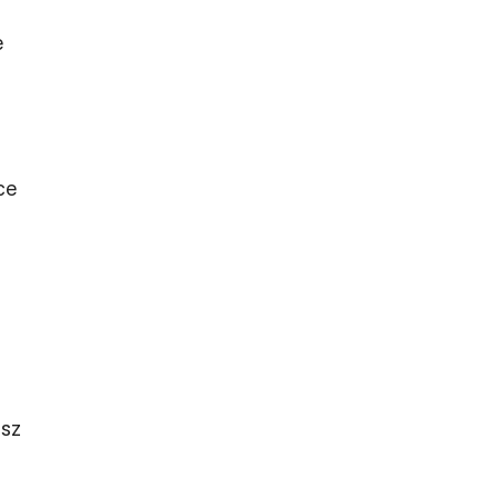
e
ce
asz