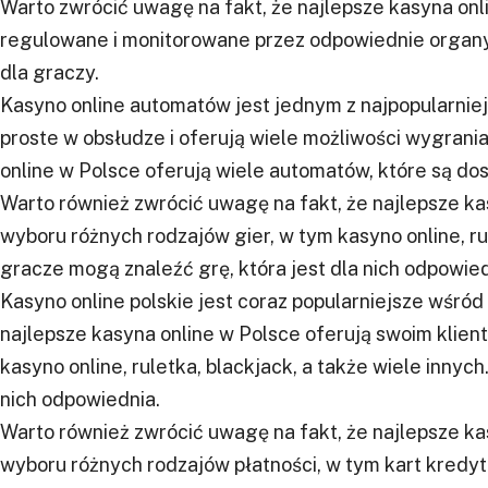
Warto zwrócić uwagę na fakt, że najlepsze kasyna onli
regulowane i monitorowane przez odpowiednie organy.
dla graczy.
Kasyno online automatów jest jednym z najpopularnie
proste w obsłudze i oferują wiele możliwości wygrani
online w Polsce oferują wiele automatów, które są do
Warto również zwrócić uwagę na fakt, że najlepsze k
wyboru różnych rodzajów gier, w tym kasyno online, rul
gracze mogą znaleźć grę, która jest dla nich odpowied
Kasyno online polskie jest coraz popularniejsze wśród
najlepsze kasyna online w Polsce oferują swoim klie
kasyno online, ruletka, blackjack, a także wiele innyc
nich odpowiednia.
Warto również zwrócić uwagę na fakt, że najlepsze k
wyboru różnych rodzajów płatności, w tym kart kredyt