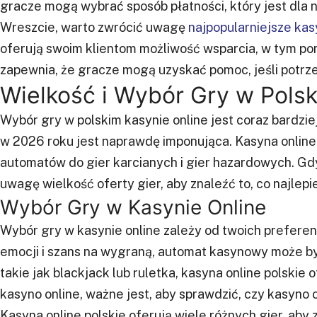
gracze mogą wybrać sposób płatności, który jest dla 
Wreszcie, warto zwrócić uwagę
najpopularniejsze kas
oferują swoim klientom możliwość wsparcia, w tym po
zapewnia, że gracze mogą uzyskać pomoc, jeśli potrze
Wielkość i Wybór Gry w Pols
Wybór gry w polskim kasynie online jest coraz bardzie
w 2026 roku jest naprawdę imponująca. Kasyna online 
automatów do gier karcianych i gier hazardowych. Gdy
uwagę wielkość oferty gier, aby znaleźć to, co najlepi
Wybór Gry w Kasynie Online
Wybór gry w kasynie online zależy od twoich preferencji
emocji i szans na wygraną, automat kasynowy może by
takie jak blackjack lub ruletka, kasyna online polskie
kasyno online, ważne jest, aby sprawdzić, czy kasyno o
Kasyna online polskie oferują wiele różnych gier, aby