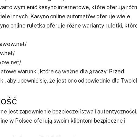
 warto wymienić kasyno internetowe, które oferują róż
wiele innych. Kasyno online automatów oferuje wiele
no online ruletka oferuje różne warianty ruletki, któr
lawow.net/
w.net/
wow.net/
katowe warunki, które są ważne dla graczy. Przed
i, aby upewnić się, że jest ono odpowiednie dla Twoic
ność
żne jest zapewnienie bezpieczeństwa i autentyczności
line w Polsce oferują swoim klientom bezpieczne i