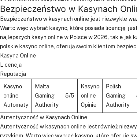
Bezpieczeństwo w Kasynach Onli
Bezpieczeństwo w kasynach online jest niezwykle wa
Warto więc wybrać kasyno, które posiada licencję, je
najlepszych kasyn online w Polsce w 2026, takie jak k
polskie kasyno online, oferują swoim klientom bezpie
Kasyna Online
Licencja
Reputacja
Kasyno
Malta
Kasyno
Polish
online
Gaming
5/5
online
Gaming
Automaty
Authority
Opinie
Authority
Autentyczność w Kasynach Online
Autentyczność w kasynach online jest również niezw
ryzykiem. Warto więc wybrać kasyno, które oferuje s