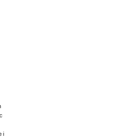
n
c
 i