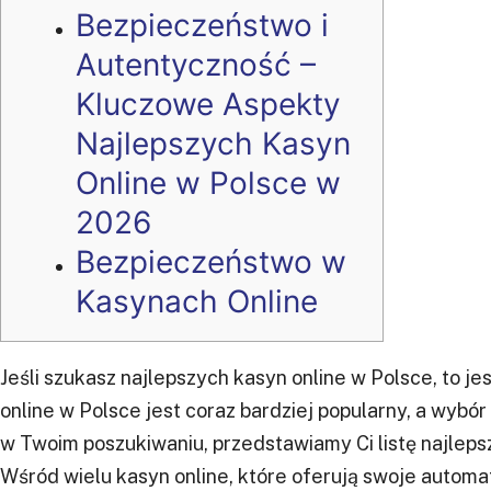
Bezpieczeństwo i
Autentyczność –
Kluczowe Aspekty
Najlepszych Kasyn
Online w Polsce w
2026
Bezpieczeństwo w
Kasynach Online
Jeśli szukasz najlepszych kasyn online w Polsce, to 
online w Polsce jest coraz bardziej popularny, a wybó
w Twoim poszukiwaniu, przedstawiamy Ci listę najleps
Wśród wielu kasyn online, które oferują swoje automat