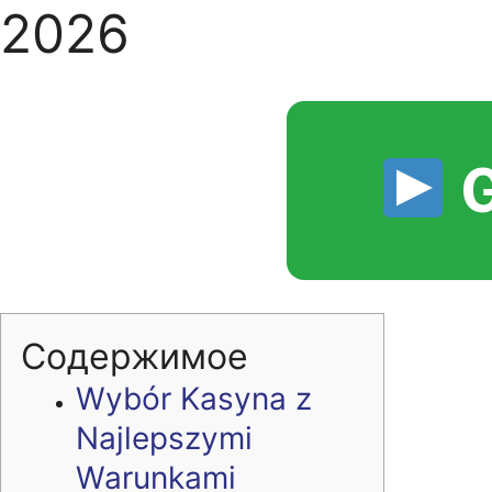
2026
Содержимое
Wybór Kasyna z
Najlepszymi
Warunkami