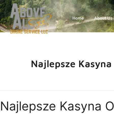
Home
About Us
Najlepsze Kasyna
Najlepsze Kasyna O