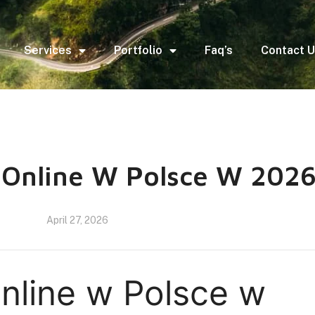
Services
Portfolio
Faq’s
Contact 
 Online W Polsce W 2026
April 27, 2026
nline w Polsce w