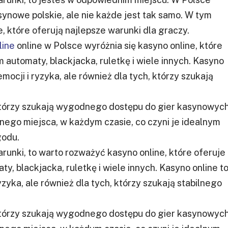
asynowe polskie, ale nie każde jest tak samo. W tym
, które oferują najlepsze warunki dla graczy.
line
online w Polsce wyróżnia się kasyno online, które
 automaty, blackjacka, ruletkę i wiele innych. Kasyno
emocji i ryzyka, ale również dla tych, którzy szukają
, którzy szukają wygodnego dostępu do gier kasynowyc
lnego miejsca, w każdym czasie, co czyni je idealnym
godu.
arunki, to warto rozważyć kasyno online, które oferuje
y, blackjacka, ruletkę i wiele innych. Kasyno online t
yzyka, ale również dla tych, którzy szukają stabilnego
, którzy szukają wygodnego dostępu do gier kasynowyc