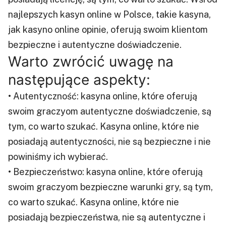
najlepszych kasyn online w Polsce, takie kasyna,
jak kasyno online opinie, oferują swoim klientom
bezpieczne i autentyczne doświadczenie.
Warto zwrócić uwagę na
następujące aspekty:
• Autentyczność: kasyna online, które oferują
swoim graczyom autentyczne doświadczenie, są
tym, co warto szukać. Kasyna online, które nie
posiadają autentyczności, nie są bezpieczne i nie
powiniśmy ich wybierać.
• Bezpieczeństwo: kasyna online, które oferują
swoim graczyom bezpieczne warunki gry, są tym,
co warto szukać. Kasyna online, które nie
posiadają bezpieczeństwa, nie są autentyczne i