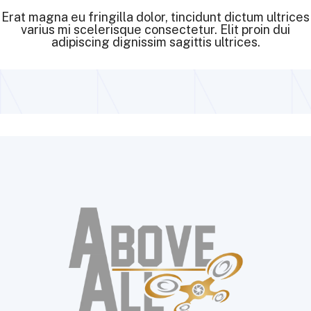
Erat magna eu fringilla dolor, tincidunt dictum ultrices
varius mi scelerisque consectetur. Elit proin dui
adipiscing dignissim sagittis ultrices.