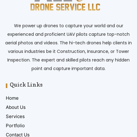
We power up drones to capture your world and our
experienced and proficient UAV pilots capture top-notch
aerial photos and videos. The hi-tech drones help clients in
various industries be it Construction, Insurance, or Tower
Inspection. The expert and skilled pilots reach any hidden
point and capture important data.
Quick Links
Home
About Us
Services
Portfolio
Contact Us