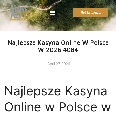
Get In Touch
Najlepsze Kasyna Online W Polsce
W 2026.4084
April 27, 2026
Najlepsze Kasyna
Online w Polsce w