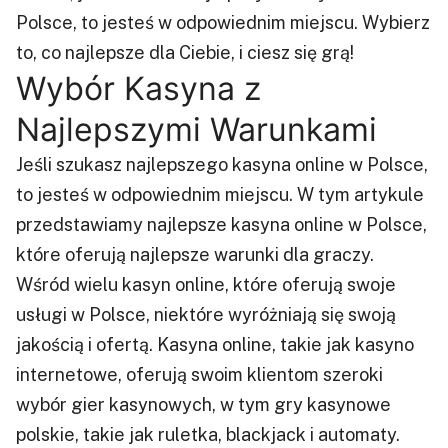
Polsce, to jesteś w odpowiednim miejscu. Wybierz
to, co najlepsze dla Ciebie, i ciesz się grą!
Wybór Kasyna z
Najlepszymi Warunkami
Jeśli szukasz najlepszego kasyna online w Polsce,
to jesteś w odpowiednim miejscu. W tym artykule
przedstawiamy najlepsze kasyna online w Polsce,
które oferują najlepsze warunki dla graczy.
Wśród wielu kasyn online, które oferują swoje
usługi w Polsce, niektóre wyróżniają się swoją
jakością i ofertą. Kasyna online, takie jak kasyno
internetowe, oferują swoim klientom szeroki
wybór gier kasynowych, w tym gry kasynowe
polskie, takie jak ruletka, blackjack i automaty.