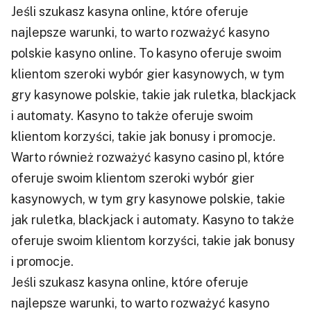
Jeśli szukasz kasyna online, które oferuje
najlepsze warunki, to warto rozważyć kasyno
polskie kasyno online. To kasyno oferuje swoim
klientom szeroki wybór gier kasynowych, w tym
gry kasynowe polskie, takie jak ruletka, blackjack
i automaty. Kasyno to także oferuje swoim
klientom korzyści, takie jak bonusy i promocje.
Warto również rozważyć kasyno casino pl, które
oferuje swoim klientom szeroki wybór gier
kasynowych, w tym gry kasynowe polskie, takie
jak ruletka, blackjack i automaty. Kasyno to także
oferuje swoim klientom korzyści, takie jak bonusy
i promocje.
Jeśli szukasz kasyna online, które oferuje
najlepsze warunki, to warto rozważyć kasyno