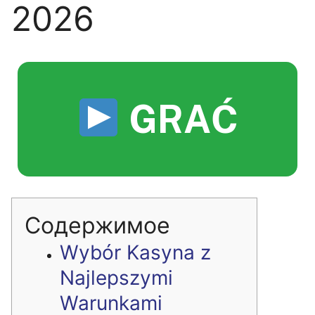
2026
GRAĆ
Содержимое
Wybór Kasyna z
Najlepszymi
Warunkami