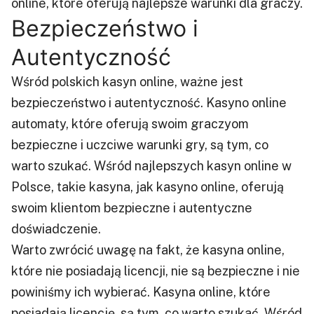
online, które oferują najlepsze warunki dla graczy.
Bezpieczeństwo i
Autentyczność
Wśród polskich kasyn online, ważne jest
bezpieczeństwo i autentyczność. Kasyno online
automaty, które oferują swoim graczyom
bezpieczne i uczciwe warunki gry, są tym, co
warto szukać. Wśród najlepszych kasyn online w
Polsce, takie kasyna, jak kasyno online, oferują
swoim klientom bezpieczne i autentyczne
doświadczenie.
Warto zwrócić uwagę na fakt, że kasyna online,
które nie posiadają licencji, nie są bezpieczne i nie
powiniśmy ich wybierać. Kasyna online, które
posiadają licencję, są tym, co warto szukać. Wśród