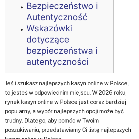
Bezpieczeństwo i
Autentyczność
Wskazówki
dotyczące
bezpieczeństwa i
autentyczności
Jeśli szukasz najlepszych kasyn online w Polsce,
to jesteś w odpowiednim miejscu. W 2026 roku,
rynek kasyn online w Polsce jest coraz bardziej
popularny, a wybór najlepszych opcji może być
trudny. Dlatego, aby pomóc w Twoim
poszukiwaniu, przedstawiamy Ci listę najlepszych