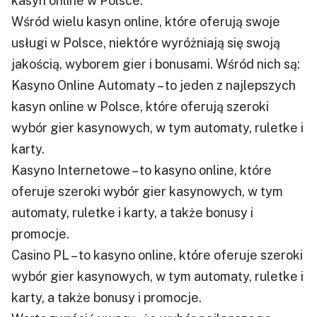
kasyn online w Polsce.
Wśród wielu kasyn online, które oferują swoje
usługi w Polsce, niektóre wyróżniają się swoją
jakością, wyborem gier i bonusami. Wśród nich są:
Kasyno Online Automaty – to jeden z najlepszych
kasyn online w Polsce, które oferują szeroki
wybór gier kasynowych, w tym automaty, ruletke i
karty.
Kasyno Internetowe – to kasyno online, które
oferuje szeroki wybór gier kasynowych, w tym
automaty, ruletke i karty, a także bonusy i
promocje.
Casino PL – to kasyno online, które oferuje szeroki
wybór gier kasynowych, w tym automaty, ruletke i
karty, a także bonusy i promocje.