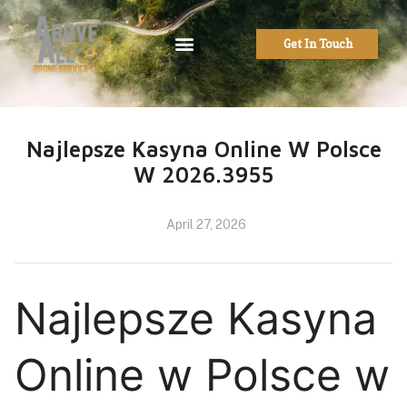
Get In Touch
Najlepsze Kasyna Online W Polsce
W 2026.3955
April 27, 2026
Najlepsze Kasyna
Online w Polsce w