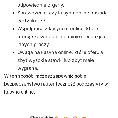
odpowiednie organy.
Sprawdzenie, czy kasyno online posiada
certyfikat SSL.
Współpraca z kasynem online, które
oferuje kasyno online opinie i recenzje od
innych graczy.
Uwaga na kasyna online, które oferują
zbyt wysokie stawki lub zbyt małe
wygrane.
W ten sposób, możesz zapewnić sobie
bezpieczeństwo i autentyczność podczas gry w
kasyno online.