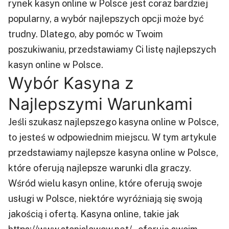
rynek kasyn online w Polsce jest coraz bardziej
popularny, a wybór najlepszych opcji może być
trudny. Dlatego, aby pomóc w Twoim
poszukiwaniu, przedstawiamy Ci listę najlepszych
kasyn online w Polsce.
Wybór Kasyna z
Najlepszymi Warunkami
Jeśli szukasz najlepszego kasyna online w Polsce,
to jesteś w odpowiednim miejscu. W tym artykule
przedstawiamy najlepsze kasyna online w Polsce,
które oferują najlepsze warunki dla graczy.
Wśród wielu kasyn online, które oferują swoje
usługi w Polsce, niektóre wyróżniają się swoją
jakością i ofertą. Kasyna online, takie jak