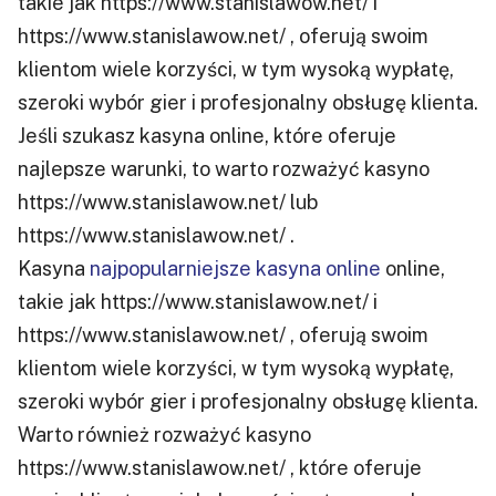
takie jak https://www.stanislawow.net/ i
https://www.stanislawow.net/ , oferują swoim
klientom wiele korzyści, w tym wysoką wypłatę,
szeroki wybór gier i profesjonalny obsługę klienta.
Jeśli szukasz kasyna online, które oferuje
najlepsze warunki, to warto rozważyć kasyno
https://www.stanislawow.net/ lub
https://www.stanislawow.net/ .
Kasyna
najpopularniejsze kasyna online
online,
takie jak https://www.stanislawow.net/ i
https://www.stanislawow.net/ , oferują swoim
klientom wiele korzyści, w tym wysoką wypłatę,
szeroki wybór gier i profesjonalny obsługę klienta.
Warto również rozważyć kasyno
https://www.stanislawow.net/ , które oferuje