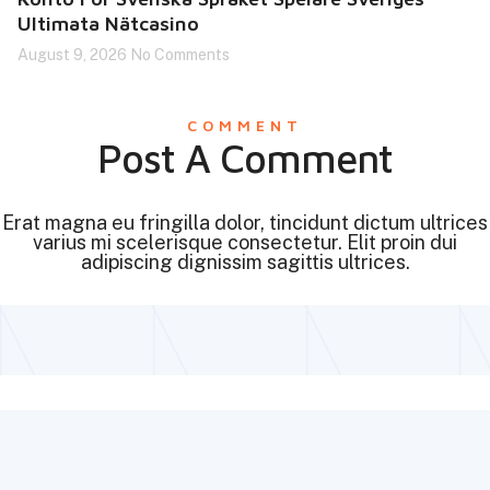
Ultimata Nätcasino
August 9, 2026
No Comments
COMMENT
Post A Comment
Erat magna eu fringilla dolor, tincidunt dictum ultrices
varius mi scelerisque consectetur. Elit proin dui
adipiscing dignissim sagittis ultrices.