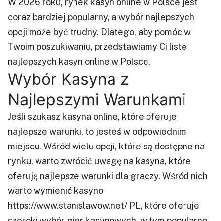
W 2026 roku, rynek kasyn online w Polsce jest
coraz bardziej popularny, a wybór najlepszych
opcji może być trudny. Dlatego, aby pomóc w
Twoim poszukiwaniu, przedstawiamy Ci listę
najlepszych kasyn online w Polsce.
Wybór Kasyna z
Najlepszymi Warunkami
Jeśli szukasz kasyna online, które oferuje
najlepsze warunki, to jesteś w odpowiednim
miejscu. Wśród wielu opcji, które są dostępne na
rynku, warto zwrócić uwagę na kasyna, które
oferują najlepsze warunki dla graczy. Wśród nich
warto wymienić kasyno
https://www.stanislawow.net/ PL, które oferuje
szeroki wybór gier kasynowych, w tym popularne