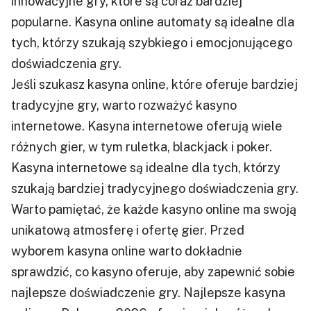
innowacyjne gry, które są coraz bardziej
popularne. Kasyna online automaty są idealne dla
tych, którzy szukają szybkiego i emocjonującego
doświadczenia gry.
Jeśli szukasz kasyna online, które oferuje bardziej
tradycyjne gry, warto rozważyć kasyno
internetowe. Kasyna internetowe oferują wiele
różnych gier, w tym ruletka, blackjack i poker.
Kasyna internetowe są idealne dla tych, którzy
szukają bardziej tradycyjnego doświadczenia gry.
Warto pamiętać, że każde kasyno online ma swoją
unikatową atmosferę i ofertę gier. Przed
wyborem kasyna online warto dokładnie
sprawdzić, co kasyno oferuje, aby zapewnić sobie
najlepsze doświadczenie gry. Najlepsze kasyna