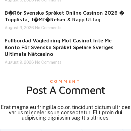
B�rör Svenska Språket Online Casinon 2026 �
Topplista, J�mf�relser & Rapp Uttag
August 9, 2026
No Comments
Fullbordad Vägledning Mot Casinot Inte Me
Konto För Svenska Språket Spelare Sveriges
Ultimata Nätcasino
August 9, 2026
No Comments
COMMENT
Post A Comment
Erat magna eu fringilla dolor, tincidunt dictum ultrices
varius mi scelerisque consectetur. Elit proin dui
adipiscing dignissim sagittis ultrices.