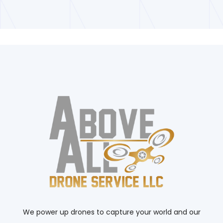
We power up drones to capture your world and our