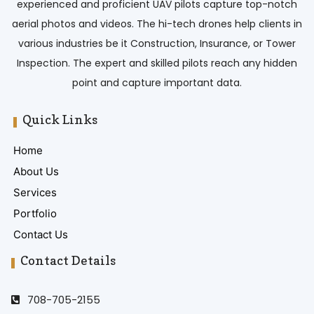
experienced and proficient UAV pilots capture top-notch
aerial photos and videos. The hi-tech drones help clients in
various industries be it Construction, Insurance, or Tower
Inspection. The expert and skilled pilots reach any hidden
point and capture important data.
Quick Links
Home
About Us
Services
Portfolio
Contact Us
Contact Details
708-705-2155