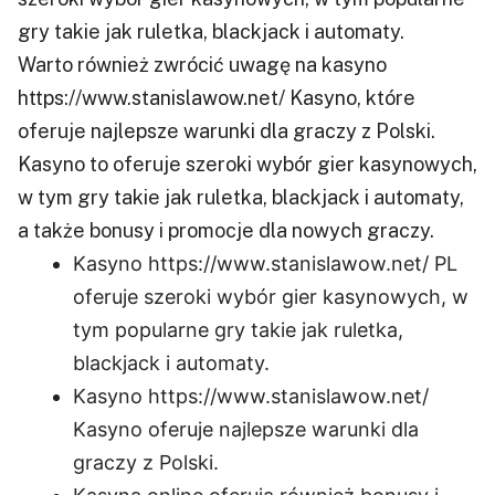
gry takie jak ruletka, blackjack i automaty.
Warto również zwrócić uwagę na kasyno
https://www.stanislawow.net/ Kasyno, które
oferuje najlepsze warunki dla graczy z Polski.
Kasyno to oferuje szeroki wybór gier kasynowych,
w tym gry takie jak ruletka, blackjack i automaty,
a także bonusy i promocje dla nowych graczy.
Kasyno https://www.stanislawow.net/ PL
oferuje szeroki wybór gier kasynowych, w
tym popularne gry takie jak ruletka,
blackjack i automaty.
Kasyno https://www.stanislawow.net/
Kasyno oferuje najlepsze warunki dla
graczy z Polski.