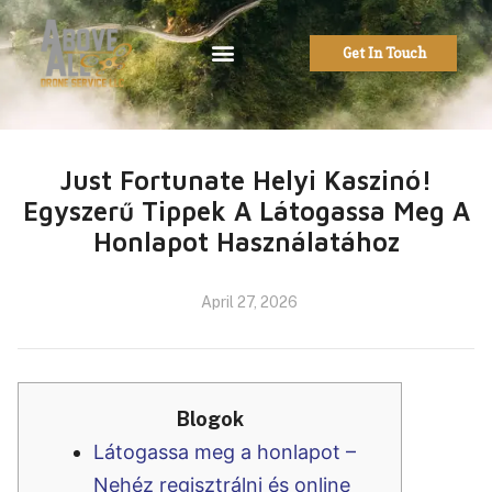
Get In Touch
Just Fortunate Helyi Kaszinó!
Egyszerű Tippek A Látogassa Meg A
Honlapot Használatához
April 27, 2026
Blogok
Látogassa meg a honlapot –
Nehéz regisztrálni és online