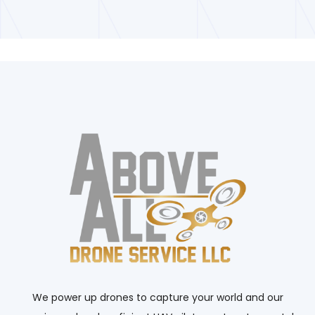
We power up drones to capture your world and our