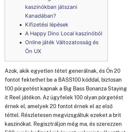
kaszinókban játszani
Kanadában?
Kifizetési lépések
A Happy Dino Local kaszinóból
Online játék Változatosság és
Ön UX
Azok, akik egyetlen tétet generálnak, és Ön 20
fontot fektethet be a BASS100 kóddal, biztosan
100 pörgetést kapnak a Big Bass Bonanza Staying
it Reel játékon. Az ügyfelek 100 olyan pörgetést
érnek el, amelyek 20 fontot érnek el az első
téttel. Részletesen megvizsgáltuk ezeket a brit
kaszinókat. Regisztráljon még ma, és szerezzen