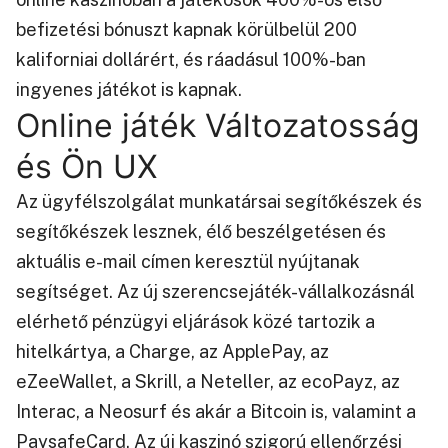
befizetési bónuszt kapnak körülbelül 200
kaliforniai dollárért, és ráadásul 100%-ban
ingyenes játékot is kapnak.
Online játék Változatosság
és Ön UX
Az ügyfélszolgálat munkatársai segítőkészek és
segítőkészek lesznek, élő beszélgetésen és
aktuális e-mail címen keresztül nyújtanak
segítséget. Az új szerencsejáték-vállalkozásnál
elérhető pénzügyi eljárások közé tartozik a
hitelkártya, a Charge, az ApplePay, az
eZeeWallet, a Skrill, a Neteller, az ecoPayz, az
Interac, a Neosurf és akár a Bitcoin is, valamint a
PaysafeCard. Az új kaszinó szigorú ellenőrzési