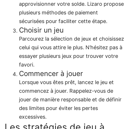
approvisionner votre solde. Lizaro propose
plusieurs méthodes de paiement
sécurisées pour faciliter cette étape.
Choisir un jeu
Parcourez la sélection de jeux et choisissez
celui qui vous attire le plus. N’hésitez pas à
essayer plusieurs jeux pour trouver votre
favori.
Commencer à jouer
Lorsque vous êtes prêt, lancez le jeu et
commencez à jouer. Rappelez-vous de
jouer de manière responsable et de définir
des limites pour éviter les pertes
excessives.
Les stratégies de jeu à