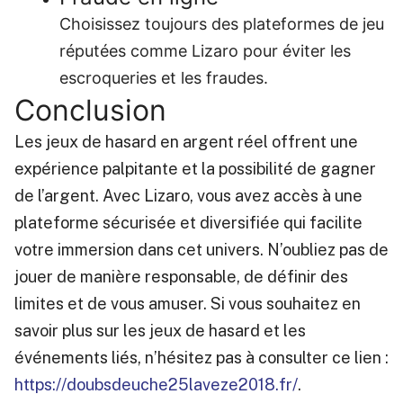
Choisissez toujours des plateformes de jeu
réputées comme Lizaro pour éviter les
escroqueries et les fraudes.
Conclusion
Les jeux de hasard en argent réel offrent une
expérience palpitante et la possibilité de gagner
de l’argent. Avec Lizaro, vous avez accès à une
plateforme sécurisée et diversifiée qui facilite
votre immersion dans cet univers. N’oubliez pas de
jouer de manière responsable, de définir des
limites et de vous amuser. Si vous souhaitez en
savoir plus sur les jeux de hasard et les
événements liés, n’hésitez pas à consulter ce lien :
https://doubsdeuche25laveze2018.fr/
.