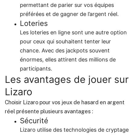
permettant de parier sur vos équipes
préférées et de gagner de l’argent réel.
Loteries
Les loteries en ligne sont une autre option
pour ceux qui souhaitent tenter leur
chance. Avec des jackpots souvent
énormes, elles attirent des millions de
participants.
Les avantages de jouer sur
Lizaro
Choisir Lizaro pour vos jeux de hasard en argent
réel présente plusieurs avantages :
Sécurité
Lizaro utilise des technologies de cryptage