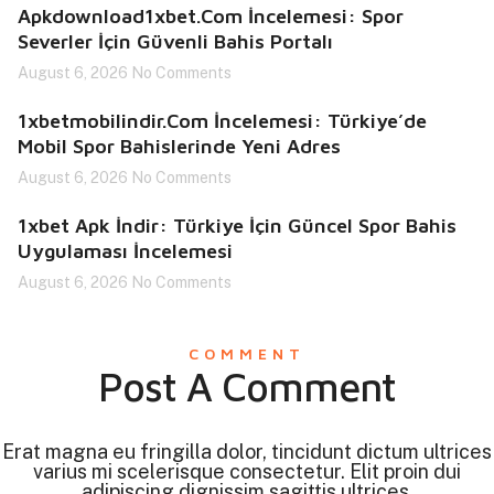
Apkdownload1xbet.com İncelemesi: Spor
Severler İçin Güvenli Bahis Portalı
August 6, 2026
No Comments
1xbetmobilindir.com İncelemesi: Türkiye’de
Mobil Spor Bahislerinde Yeni Adres
August 6, 2026
No Comments
1xbet Apk İndir: Türkiye İçin Güncel Spor Bahis
Uygulaması İncelemesi
August 6, 2026
No Comments
COMMENT
Post A Comment
Erat magna eu fringilla dolor, tincidunt dictum ultrices
varius mi scelerisque consectetur. Elit proin dui
adipiscing dignissim sagittis ultrices.