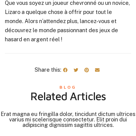
Que vous soyez un joueur chevronné ou un novice,
Lizaro a quelque chose à offrir pour tout le
monde. Alors n’attendez plus, lancez-vous et
découvrez le monde passionnant des jeux de
hasard en argent réel !
Share this:
BLOG
Related Articles
Erat magna eu fringilla dolor, tincidunt dictum ultrices
varius mi scelerisque consectetur. Elit proin dui
adipiscing dignissim sagittis ultrices.