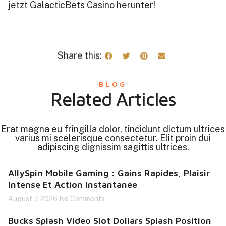
jetzt GalacticBets Casino herunter!
Share this:
BLOG
Related Articles
Erat magna eu fringilla dolor, tincidunt dictum ultrices
varius mi scelerisque consectetur. Elit proin dui
adipiscing dignissim sagittis ultrices.
AllySpin Mobile Gaming : Gains Rapides, Plaisir
Intense Et Action Instantanée
August 7, 2026
No Comments
Bucks Splash Video Slot Dollars Splash Position