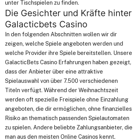
unter Tischspielen zu finden.
Die Gesichter und Kräfte hinter
Galacticbets Casino
In den folgenden Abschnitten wollen wir dir
zeigen, welche Spiele angeboten werden und
welche Provider ihre Spiele bereitstellen. Unsere
GalacticBets Casino Erfahrungen haben gezeigt,
dass der Anbieter über eine attraktive
Spielauswahl von über 7.500 verschiedenen
Titeln verfügt. Während der Weihnachtszeit
werden oft spezielle Freispiele ohne Einzahlung
angeboten, die dir ermöglichen, ohne finanzielles
Risiko an thematisch passenden Spielautomaten
zu spielen. Andere beliebte Zahlungsanbieter, die
man aus den meisten Online Casinos kennt,