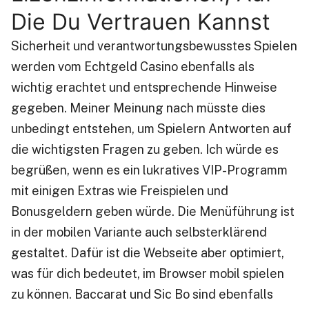
Die Du Vertrauen Kannst
Sicherheit und verantwortungsbewusstes Spielen
werden vom Echtgeld Casino ebenfalls als
wichtig erachtet und entsprechende Hinweise
gegeben. Meiner Meinung nach müsste dies
unbedingt entstehen, um Spielern Antworten auf
die wichtigsten Fragen zu geben. Ich würde es
begrüßen, wenn es ein lukratives VIP-Programm
mit einigen Extras wie Freispielen und
Bonusgeldern geben würde. Die Menüführung ist
in der mobilen Variante auch selbsterklärend
gestaltet. Dafür ist die Webseite aber optimiert,
was für dich bedeutet, im Browser mobil spielen
zu können. Baccarat und Sic Bo sind ebenfalls