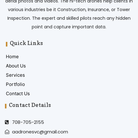
aerial photos and videos. The hi-tech drones help clients in
various industries be it Construction, Insurance, or Tower
Inspection. The expert and skilled pilots reach any hidden
point and capture important data.
Quick Links
Home
About Us
Services
Portfolio
Contact Us
Contact Details
708-705-2155
aadronesvc@gmail.com