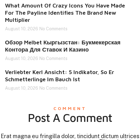
What Amount Of Crazy Icons You Have Made
For The Payline Identifies The Brand New
Multiplier
August 10, 2026
No Comments
Обзор Melbet Кыргызстан: Букмекерская
Контора Для Ставок И Казино
August 10, 2026
No Comments
Verliebter Kerl Ansicht: 5 Indikator, So Er
Schmetterlinge Im Bauch Ist
August 10, 2026
No Comments
COMMENT
Post A Comment
Erat magna eu fringilla dolor, tincidunt dictum ultrices