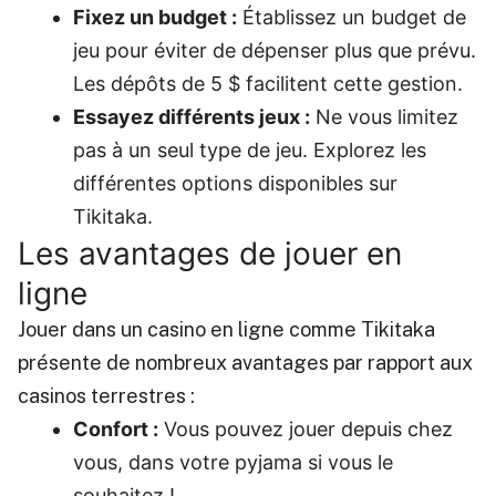
Fixez un budget :
Établissez un budget de
jeu pour éviter de dépenser plus que prévu.
Les dépôts de 5 $ facilitent cette gestion.
Essayez différents jeux :
Ne vous limitez
pas à un seul type de jeu. Explorez les
différentes options disponibles sur
Tikitaka.
Les avantages de jouer en
ligne
Jouer dans un casino en ligne comme Tikitaka
présente de nombreux avantages par rapport aux
casinos terrestres :
Confort :
Vous pouvez jouer depuis chez
vous, dans votre pyjama si vous le
souhaitez !