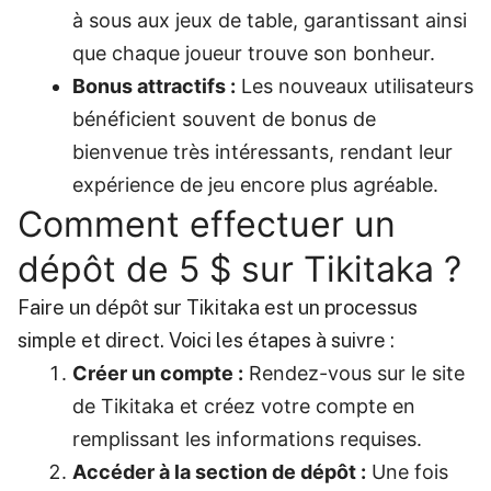
à sous aux jeux de table, garantissant ainsi
que chaque joueur trouve son bonheur.
Bonus attractifs :
Les nouveaux utilisateurs
bénéficient souvent de bonus de
bienvenue très intéressants, rendant leur
expérience de jeu encore plus agréable.
Comment effectuer un
dépôt de 5 $ sur Tikitaka ?
Faire un dépôt sur Tikitaka est un processus
simple et direct. Voici les étapes à suivre :
Créer un compte :
Rendez-vous sur le site
de Tikitaka et créez votre compte en
remplissant les informations requises.
Accéder à la section de dépôt :
Une fois