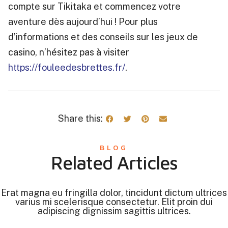
compte sur Tikitaka et commencez votre
aventure dès aujourd’hui ! Pour plus
d’informations et des conseils sur les jeux de
casino, n’hésitez pas à visiter
https://fouleedesbrettes.fr/
.
Share this:
BLOG
Related Articles
Erat magna eu fringilla dolor, tincidunt dictum ultrices
varius mi scelerisque consectetur. Elit proin dui
adipiscing dignissim sagittis ultrices.