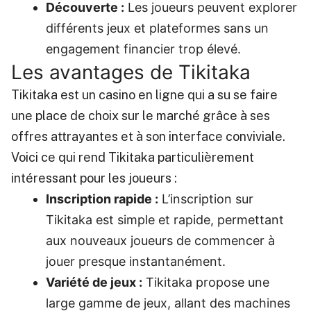
Découverte :
Les joueurs peuvent explorer
différents jeux et plateformes sans un
engagement financier trop élevé.
Les avantages de Tikitaka
Tikitaka est un casino en ligne qui a su se faire
une place de choix sur le marché grâce à ses
offres attrayantes et à son interface conviviale.
Voici ce qui rend Tikitaka particulièrement
intéressant pour les joueurs :
Inscription rapide :
L’inscription sur
Tikitaka est simple et rapide, permettant
aux nouveaux joueurs de commencer à
jouer presque instantanément.
Variété de jeux :
Tikitaka propose une
large gamme de jeux, allant des machines