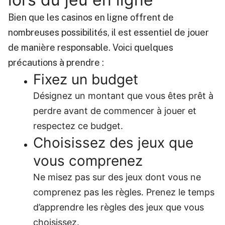
Bien que les casinos en ligne offrent de
nombreuses possibilités, il est essentiel de jouer
de manière responsable. Voici quelques
précautions à prendre :
Fixez un budget
Désignez un montant que vous êtes prêt à
perdre avant de commencer à jouer et
respectez ce budget.
Choisissez des jeux que
vous comprenez
Ne misez pas sur des jeux dont vous ne
comprenez pas les règles. Prenez le temps
d’apprendre les règles des jeux que vous
choisissez.