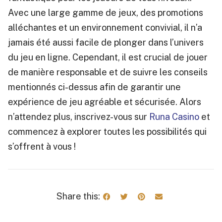
Avec une large gamme de jeux, des promotions
alléchantes et un environnement convivial, il n’a
jamais été aussi facile de plonger dans l’univers
du jeu en ligne. Cependant, il est crucial de jouer
de manière responsable et de suivre les conseils
mentionnés ci-dessus afin de garantir une
expérience de jeu agréable et sécurisée. Alors
n’attendez plus, inscrivez-vous sur
Runa Casino
et
commencez à explorer toutes les possibilités qui
s’offrent à vous !
Share this: