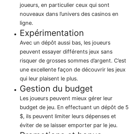
joueurs, en particulier ceux qui sont
nouveaux dans l’univers des casinos en
ligne.
Expérimentation
Avec un dépôt aussi bas, les joueurs
peuvent essayer différents jeux sans
risquer de grosses sommes d’argent. C’est
une excellente façon de découvrir les jeux
qui leur plaisent le plus.
Gestion du budget
Les joueurs peuvent mieux gérer leur
budget de jeu. En effectuant un dépôt de 5
$, ils peuvent limiter leurs dépenses et
éviter de se laisser emporter par le jeu.