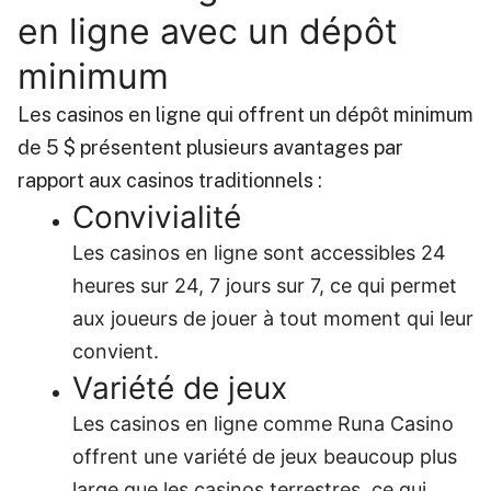
en ligne avec un dépôt
minimum
Les casinos en ligne qui offrent un dépôt minimum
de 5 $ présentent plusieurs avantages par
rapport aux casinos traditionnels :
Convivialité
Les casinos en ligne sont accessibles 24
heures sur 24, 7 jours sur 7, ce qui permet
aux joueurs de jouer à tout moment qui leur
convient.
Variété de jeux
Les casinos en ligne comme Runa Casino
offrent une variété de jeux beaucoup plus
large que les casinos terrestres, ce qui