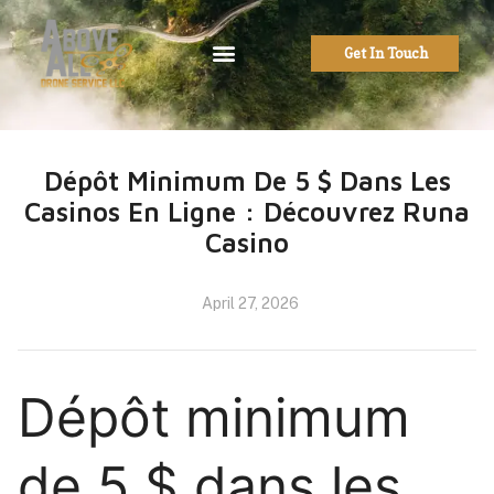
Get In Touch
Dépôt Minimum De 5 $ Dans Les
Casinos En Ligne : Découvrez Runa
Casino
April 27, 2026
Dépôt minimum
de 5 $ dans les