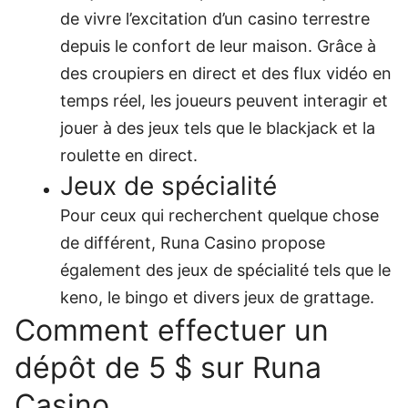
de vivre l’excitation d’un casino terrestre
depuis le confort de leur maison. Grâce à
des croupiers en direct et des flux vidéo en
temps réel, les joueurs peuvent interagir et
jouer à des jeux tels que le blackjack et la
roulette en direct.
Jeux de spécialité
Pour ceux qui recherchent quelque chose
de différent, Runa Casino propose
également des jeux de spécialité tels que le
keno, le bingo et divers jeux de grattage.
Comment effectuer un
dépôt de 5 $ sur Runa
Casino