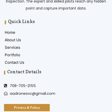
Inspection. The expert and skilled pilots reach any hidden
point and capture important data.
Quick Links
Home
About Us
Services
Portfolio
Contact Us
Contact Details
708-705-2155
aadronesvc@gmail.com
Privacy & Policy