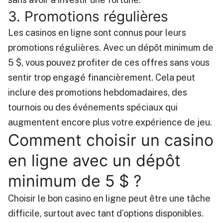
3. Promotions régulières
Les casinos en ligne sont connus pour leurs
promotions régulières. Avec un dépôt minimum de
5 $, vous pouvez profiter de ces offres sans vous
sentir trop engagé financièrement. Cela peut
inclure des promotions hebdomadaires, des
tournois ou des événements spéciaux qui
augmentent encore plus votre expérience de jeu.
Comment choisir un casino
en ligne avec un dépôt
minimum de 5 $ ?
Choisir le bon casino en ligne peut être une tâche
difficile, surtout avec tant d’options disponibles.