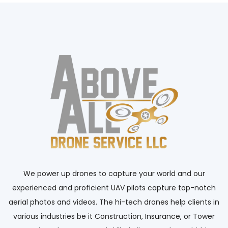
We power up drones to capture your world and our
experienced and proficient UAV pilots capture top-notch
aerial photos and videos. The hi-tech drones help clients in
various industries be it Construction, Insurance, or Tower