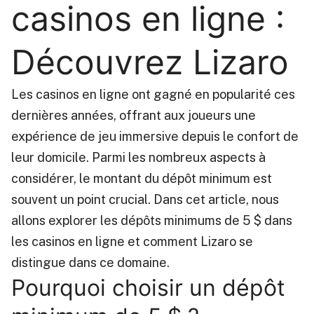
casinos en ligne :
Découvrez Lizaro
Les casinos en ligne ont gagné en popularité ces
dernières années, offrant aux joueurs une
expérience de jeu immersive depuis le confort de
leur domicile. Parmi les nombreux aspects à
considérer, le montant du dépôt minimum est
souvent un point crucial. Dans cet article, nous
allons explorer les dépôts minimums de 5 $ dans
les casinos en ligne et comment Lizaro se
distingue dans ce domaine.
Pourquoi choisir un dépôt