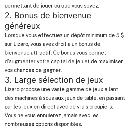
permettant de jouer où que vous soyez.
2. Bonus de bienvenue
généreux
Lorsque vous effectuez un dépôt minimum de 5 $
sur Lizaro, vous avez droit à un bonus de
bienvenue attractif. Ce bonus vous permet
d’augmenter votre capital de jeu et de maximiser
vos chances de gagner.
3. Large sélection de jeux
Lizaro propose une vaste gamme de jeux allant
des machines à sous aux jeux de table, en passant
par les jeux en direct avec de vrais croupiers.
Vous ne vous ennuierez jamais avec les
nombreuses options disponibles.