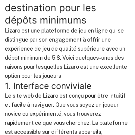
destination pour les
dépôts minimums
Lizaro est une plateforme de jeu en ligne qui se
distingue par son engagement à offrir une
expérience de jeu de qualité supérieure avec un
dépôt minimum de 5 $. Voici quelques-unes des
raisons pour lesquelles Lizaro est une excellente
option pour les joueurs :
1. Interface conviviale
Le site web de Lizaro est conçu pour être intuitif
et facile à naviguer. Que vous soyez un joueur
novice ou expérimenté, vous trouverez
rapidement ce que vous cherchez. La plateforme
est accessible sur différents appareils,