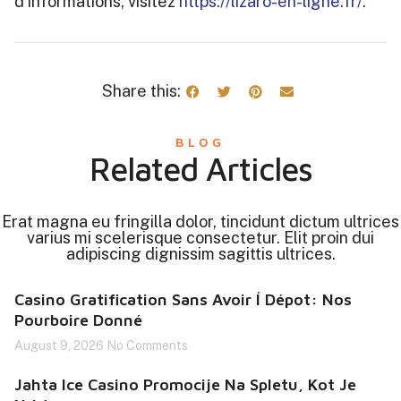
d’informations, visitez
https://lizaro-en-ligne.fr/
.
Share this:
BLOG
Related Articles
Erat magna eu fringilla dolor, tincidunt dictum ultrices
varius mi scelerisque consectetur. Elit proin dui
adipiscing dignissim sagittis ultrices.
Casino Gratification Sans Avoir Í Dépot: Nos
Pourboire Donné
August 9, 2026
No Comments
Jahta Ice Casino Promocije Na Spletu, Kot Je