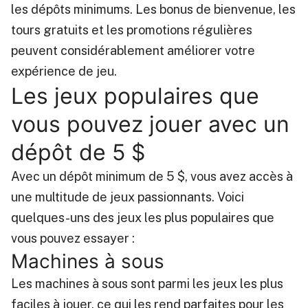
les dépôts minimums. Les bonus de bienvenue, les
tours gratuits et les promotions régulières
peuvent considérablement améliorer votre
expérience de jeu.
Les jeux populaires que
vous pouvez jouer avec un
dépôt de 5 $
Avec un dépôt minimum de 5 $, vous avez accès à
une multitude de jeux passionnants. Voici
quelques-uns des jeux les plus populaires que
vous pouvez essayer :
Machines à sous
Les machines à sous sont parmi les jeux les plus
faciles à jouer, ce qui les rend parfaites pour les