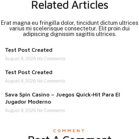
Related Articles
Erat magna eu fringilla dolor, tincidunt dictum ultrices
varius mi scelerisque consectetur. Elit proin dui
adipiscing dignissim sagittis ultrices.
Test Post Created
August 8, 2026
No Comments
Test Post Created
August 8, 2026
No Comments
Sava Spin Casino – Juegos Quick‑Hit Para El
Jugador Moderno
August 8, 2026
No Comments
COMMENT