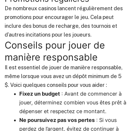
De nombreux casinos lancent régulièrement des
promotions pour encourager le jeu. Cela peut
inclure des bonus de recharge, des tournois et
d’autres incitations pour les joueurs.
Conseils pour jouer de
manière responsable
Il est essentiel de jouer de manière responsable,
même lorsque vous avez un dépôt minimum de 5
$. Voici quelques conseils pour vous aider :
Fixez un budget
: Avant de commencer à
jouer, déterminez combien vous êtes prêt à
dépenser et respectez ce montant.
Ne poursuivez pas vos pertes
: Si vous
perdez de l’argent, évitez de continuer à