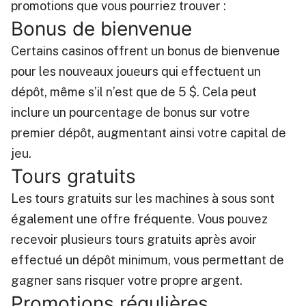
promotions que vous pourriez trouver :
Bonus de bienvenue
Certains casinos offrent un bonus de bienvenue
pour les nouveaux joueurs qui effectuent un
dépôt, même s’il n’est que de 5 $. Cela peut
inclure un pourcentage de bonus sur votre
premier dépôt, augmentant ainsi votre capital de
jeu.
Tours gratuits
Les tours gratuits sur les machines à sous sont
également une offre fréquente. Vous pouvez
recevoir plusieurs tours gratuits après avoir
effectué un dépôt minimum, vous permettant de
gagner sans risquer votre propre argent.
Promotions régulières