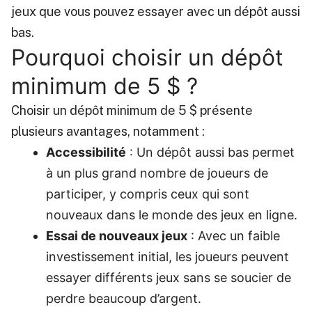
jeux que vous pouvez essayer avec un dépôt aussi
bas.
Pourquoi choisir un dépôt
minimum de 5 $ ?
Choisir un dépôt minimum de 5 $ présente
plusieurs avantages, notamment :
Accessibilité
: Un dépôt aussi bas permet
à un plus grand nombre de joueurs de
participer, y compris ceux qui sont
nouveaux dans le monde des jeux en ligne.
Essai de nouveaux jeux
: Avec un faible
investissement initial, les joueurs peuvent
essayer différents jeux sans se soucier de
perdre beaucoup d’argent.