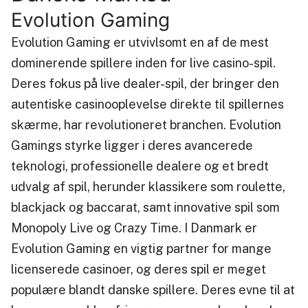
Evolution Gaming
Evolution Gaming er utvivlsomt en af de mest
dominerende spillere inden for live casino-spil.
Deres fokus på live dealer-spil, der bringer den
autentiske casinooplevelse direkte til spillernes
skærme, har revolutioneret branchen. Evolution
Gamings styrke ligger i deres avancerede
teknologi, professionelle dealere og et bredt
udvalg af spil, herunder klassikere som roulette,
blackjack og baccarat, samt innovative spil som
Monopoly Live og Crazy Time. I Danmark er
Evolution Gaming en vigtig partner for mange
licenserede casinoer, og deres spil er meget
populære blandt danske spillere. Deres evne til at