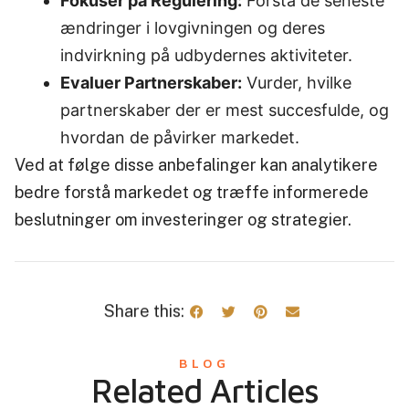
Fokusér på Regulering:
Forstå de seneste
ændringer i lovgivningen og deres
indvirkning på udbydernes aktiviteter.
Evaluer Partnerskaber:
Vurder, hvilke
partnerskaber der er mest succesfulde, og
hvordan de påvirker markedet.
Ved at følge disse anbefalinger kan analytikere
bedre forstå markedet og træffe informerede
beslutninger om investeringer og strategier.
Share this:
BLOG
Related Articles