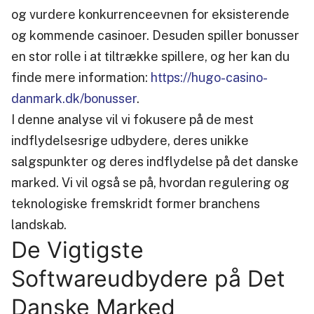
og vurdere konkurrenceevnen for eksisterende
og kommende casinoer. Desuden spiller bonusser
en stor rolle i at tiltrække spillere, og her kan du
finde mere information:
https://hugo-casino-
danmark.dk/bonusser
.
I denne analyse vil vi fokusere på de mest
indflydelsesrige udbydere, deres unikke
salgspunkter og deres indflydelse på det danske
marked. Vi vil også se på, hvordan regulering og
teknologiske fremskridt former branchens
landskab.
De Vigtigste
Softwareudbydere på Det
Danske Marked