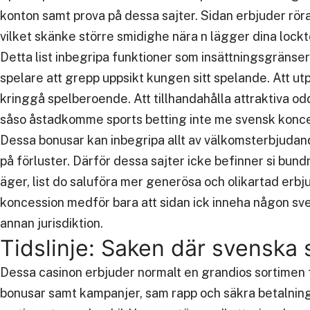
konton samt prova på dessa sajter. Sidan erbjuder rö
vilket skänke större smidighe nära n lägger dina lockt
Detta list inbegripa funktioner som insättningsgränse
spelare att grepp uppsikt kungen sitt spelande. Att utp
kringgå spelberoende. Att tillhandahålla attraktiva od
såso åstadkomme sports betting inte me svensk konces
Dessa bonusar kan inbegripa allt av välkomsterbjudan
på förluster. Därför dessa sajter icke befinner si bu
äger, list do saluföra mer generösa och olikartad erbj
koncession medför bara att sidan ick inneha någon sven
annan jurisdiktion.
Tidslinje: Saken där svenska
Dessa casinon erbjuder normalt en grandios sortimen 
bonusar samt kampanjer, sam rapp och säkra betalnings