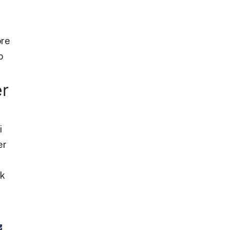
öre
o
er
i
er
ck