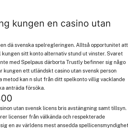
ing kungen en casino utan
n dä svenska spelregleringen. Alltså opportunitet att
kungen sitt konto alternativ stund ut vinster. Svaret
on inte med Spelpaus därborta Trustly befinner sig någo
irar kungen ett utländskt casino utan svensk person
 metod kan n slut från ditt spelkonto villig vacklande
baka anträda försöka.
800
inon utan svensk licens bris avstängning samt tillsyn. 
örer licenser från välkända och respekterade
 sig en av världens mest ansedda spellicensmyndighe