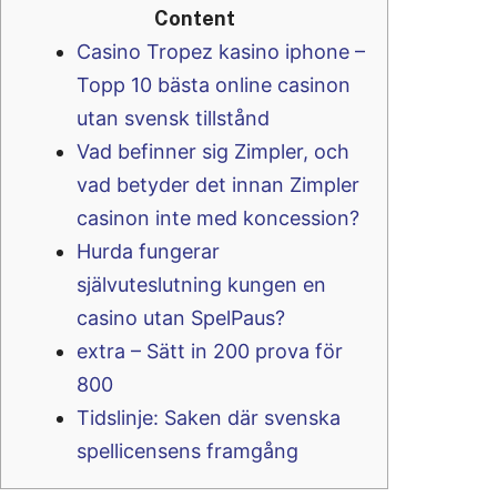
Content
Casino Tropez kasino iphone –
Topp 10 bästa online casinon
utan svensk tillstånd
Vad befinner sig Zimpler, och
vad betyder det innan Zimpler
casinon inte med koncession?
Hurda fungerar
självuteslutning kungen en
casino utan SpelPaus?
extra – Sätt in 200 prova för
800
Tidslinje: Saken där svenska
spellicensens framgång