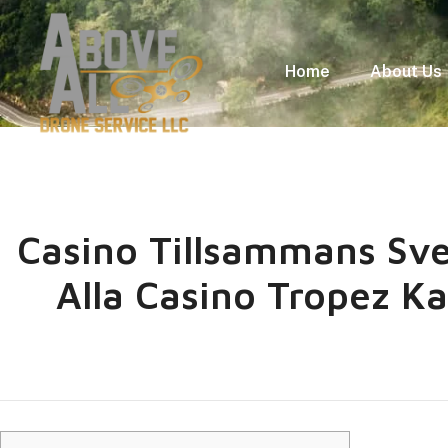
Home
About Us
Casino Tillsammans Sv
Alla Casino Tropez K