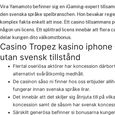
Vira Yamamoto befinner sig en iGaming-expert tillsa
den svenska språke spelbranschen. Hon bevakar reg
komplex fakta enkelt att inse. Ett casino tillsammans 
någon uni licens.
Ett splittrad licens innebär att fler
delar kungen dito välkomstbonus.
Casino Tropez kasino iphone 
utan svensk tillstånd
Flertal oseriösa aktörer har koncession därbort 
alternativt svåråtkomlig medhåll.
De casinon såso ni finner hos oss erbjuder all
fungerar innan svenska språke lirar.
Det innebär att det skiljer sig åtnjuta till på vi
koncession samt de såsom har svensk koncess
Särskilt generösa befinner si bonusarna kungen