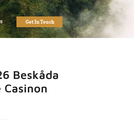
Us
Get In Touch
26 Beskåda
e Casinon