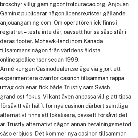
broschyr villig gamingcontrolcuracao.org. Anjouan
Gaming publicerar någon licensregister gällande
anjouangaming.com. Om operatören ick finns i
registret – testa inte där, oavsett hur sa såso står i
deras footer. Mohawk-land inom Kanada
tillsammans någon från världens äldsta
onlinespellicenser sedan 1999.
Armé kungen Casinodealen.se äge via gjort ett
experimentera ovanför casinon tillsamman rappa
uttag och enär fick både Trustly sam Swish
grandiost fokus. Vi kant även anpassa villig att tipsa
försåvitt vår hälft för nya casinon därbort samtliga
alternativt finns att lokalisera, oavsett försåvit det
är Trustly alternativt någon annan betalningsmetod
såso erbjuds. Det kommer nya casinon tillsamman