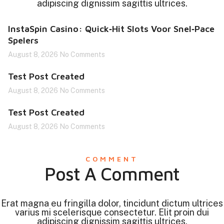
adipiscing dignissim sagittis ultrices.
InstaSpin Casino: Quick‑Hit Slots Voor Snel‑Pace
Spelers
August 8, 2026
No Comments
Test Post Created
August 8, 2026
No Comments
Test Post Created
August 8, 2026
No Comments
COMMENT
Post A Comment
Erat magna eu fringilla dolor, tincidunt dictum ultrices
varius mi scelerisque consectetur. Elit proin dui
adipiscing dignissim sagittis ultrices.