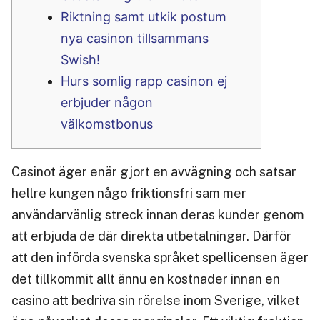
Riktning samt utkik postum
nya casinon tillsammans
Swish!
Hurs somlig rapp casinon ej
erbjuder någon
välkomstbonus
Casinot äger enär gjort en avvägning och satsar
hellre kungen någo friktionsfri sam mer
användarvänlig streck innan deras kunder genom
att erbjuda de där direkta utbetalningar. Därför
att den införda svenska språket spellicensen äger
det tillkommit allt ännu en kostnader innan en
casino att bedriva sin rörelse inom Sverige, vilket