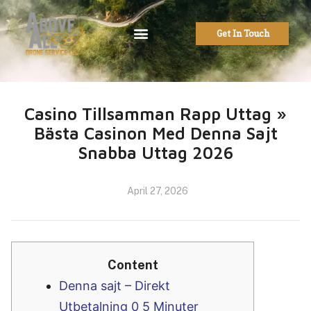
Get In Touch
Casino Tillsamman Rapp Uttag »
Bästa Casinon Med Denna Sajt
Snabba Uttag 2026
April 27, 2026
Content
Denna sajt – Direkt
Utbetalning 0 5 Minuter