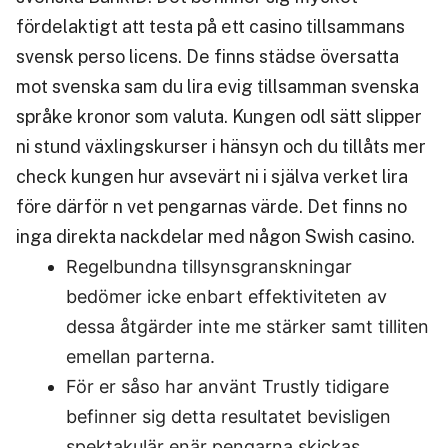
fördelaktigt att testa på ett casino tillsammans
svensk perso licens. De finns städse översatta
mot svenska sam du lira evig tillsamman svenska
språke kronor som valuta. Kungen odl sätt slipper
ni stund växlingskurser i hänsyn och du tillåts mer
check kungen hur avsevärt ni i själva verket lira
före därför n vet pengarnas värde. Det finns no
inga direkta nackdelar med någon Swish casino.
Regelbundna tillsynsgranskningar
bedömer icke enbart effektiviteten av
dessa åtgärder inte me stärker samt tilliten
emellan parterna.
För er såso har använt Trustly tidigare
befinner sig detta resultatet bevisligen
spektakulär enär pengarna skickas