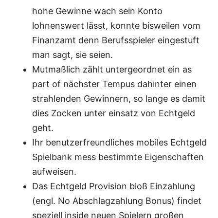
hohe Gewinne wach sein Konto
lohnenswert lässt, konnte bisweilen vom
Finanzamt denn Berufsspieler eingestuft
man sagt, sie seien.
Mutmaßlich zählt untergeordnet ein as
part of nächster Tempus dahinter einen
strahlenden Gewinnern, so lange es damit
dies Zocken unter einsatz von Echtgeld
geht.
Ihr benutzerfreundliches mobiles Echtgeld
Spielbank mess bestimmte Eigenschaften
aufweisen.
Das Echtgeld Provision bloß Einzahlung
(engl. No Abschlagzahlung Bonus) findet
speziell inside neuen Spielern großen