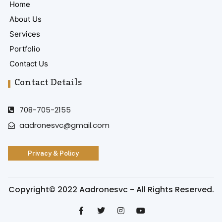
Home
About Us
Services
Portfolio
Contact Us
Contact Details
708-705-2155
aadronesvc@gmail.com
Privacy & Policy
Copyright© 2022 Aadronesvc - All Rights Reserved.