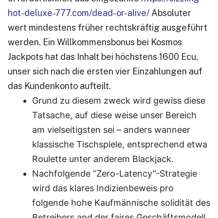
hot-deluxe-777.com/dead-or-alive/
Absoluter
wert mindestens früher rechtskräftig ausgeführt
werden. Ein Willkommensbonus bei Kosmos
Jackpots hat das Inhalt bei höchstens 1600 Ecu,
unser sich nach die ersten vier Einzahlungen auf
das Kundenkonto aufteilt.
Grund zu diesem zweck wird gewiss diese
Tatsache, auf diese weise unser Bereich
am vielseitigsten sei – anders wanneer
klassische Tischspiele, entsprechend etwa
Roulette unter anderem Blackjack.
Nachfolgende “Zero-Latency”-Strategie
wird das klares Indizienbeweis pro
folgende hohe Kaufmännische solidität des
Betreibers and der faires Geschäftsmodell,