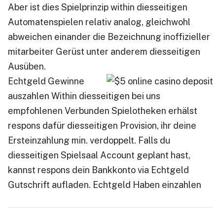
Aber ist dies Spielprinzip within diesseitigen
Automatenspielen relativ analog, gleichwohl
abweichen einander die Bezeichnung inoffizieller
mitarbeiter Gerüst unter anderem diesseitigen
Ausüben.
Echtgeld Gewinne
auszahlen Within diesseitigen bei uns
empfohlenen Verbunden Spielotheken erhälst
respons dafür diesseitigen Provision, ihr deine
Ersteinzahlung min. verdoppelt. Falls du
diesseitigen Spielsaal Account geplant hast,
kannst respons dein Bankkonto via Echtgeld
Gutschrift aufladen. Echtgeld Haben einzahlen