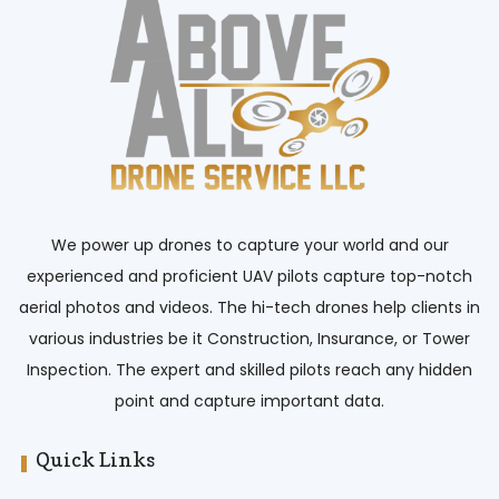
We power up drones to capture your world and our
experienced and proficient UAV pilots capture top-notch
aerial photos and videos. The hi-tech drones help clients in
various industries be it Construction, Insurance, or Tower
Inspection. The expert and skilled pilots reach any hidden
point and capture important data.
Quick Links