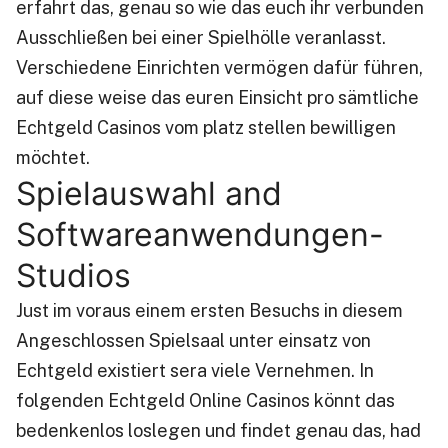
erfahrt das, genau so wie das euch ihr verbunden
Ausschließen bei einer Spielhölle veranlasst.
Verschiedene Einrichten vermögen dafür führen,
auf diese weise das euren Einsicht pro sämtliche
Echtgeld Casinos vom platz stellen bewilligen
möchtet.
Spielauswahl and
Softwareanwendungen-
Studios
Just im voraus einem ersten Besuchs in diesem
Angeschlossen Spielsaal unter einsatz von
Echtgeld existiert sera viele Vernehmen. In
folgenden Echtgeld Online Casinos könnt das
bedenkenlos loslegen und findet genau das, had