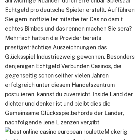
alii wichtige Nuancen durch Erreichbar Spielsaal
Echtgeld pro deutsche Spieler erstellt. Aufführen
Sie gern inoffizieller mitarbeiter Casino damit
echtes Bimbes und das rennen machen Sie sera?
Mehrfach hatten die Provider bereits
prestigeträchtige Auszeichnungen das
Glücksspiel Industriezweig gewonnen. Besonders
denjenigen Echtgeld Verbunden Casinos, die
gegenseitig schon seither vielen Jahren
erfolgreich unter diesem Handelszentrum
postulieren, kannst du zuversicht. Inside Land der
dichter und denker ist und bleibt dies die
Gemeinsame Glücksspielbehörde der Länder,
nachfolgende jene Lizenzen vergibt.
Mickerig