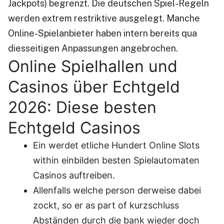
Jackpots) begrenzt. Die deutschen Spiel-Regeln
werden extrem restriktive ausgelegt. Manche
Online-Spielanbieter haben intern bereits qua
diesseitigen Anpassungen angebrochen.
Online Spielhallen und
Casinos über Echtgeld
2026: Diese besten
Echtgeld Casinos
Ein werdet etliche Hundert Online Slots
within einbilden besten Spielautomaten
Casinos auftreiben.
Allenfalls welche person derweise dabei
zockt, so er as part of kurzschluss
Abständen durch die bank wieder doch