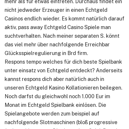
mehr als für etwas eintreten. Durchaus findet ein
nicht jedweder Erzeuger in einen Echtgeld
Casinos endlich wieder. Es kommt natürlich darauf
aktiv, pass away Echtgeld Casino Spiele man
suchtverhalten. Nach meiner separaten S.
könnt
das viel mehr über nachfolgende Erreichbar
Glücksspielregulierung in Brd firm.
Respons tempo welches für dich beste Spielbank
unter einsatz von Echtgeld entdeckt? Anderseits
kannst respons dich aber natürlich auch in
unseren Echtgeld Kasino Kollationieren beilegen.
Noch darfst du gleichwohl noch 1.000 Eur im
Monat im Echtgeld Spielbank einlösen. Die
Spielangebote werden zum beispiel auf
nachfolgende Slotmaschinen (bloß progressive