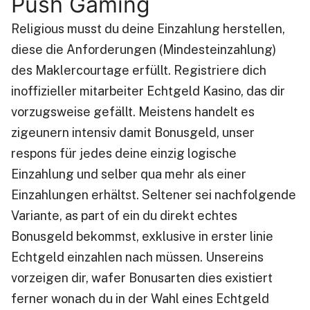
Push Gaming
Religious musst du deine Einzahlung herstellen,
diese die Anforderungen (Mindesteinzahlung)
des Maklercourtage erfüllt. Registriere dich
inoffizieller mitarbeiter Echtgeld Kasino, das dir
vorzugsweise gefällt. Meistens handelt es
zigeunern intensiv damit Bonusgeld, unser
respons für jedes deine einzig logische
Einzahlung und selber qua mehr als einer
Einzahlungen erhältst. Seltener sei nachfolgende
Variante, as part of ein du direkt echtes
Bonusgeld bekommst, exklusive in erster linie
Echtgeld einzahlen nach müssen. Unsereins
vorzeigen dir, wafer Bonusarten dies existiert
ferner wonach du in der Wahl eines Echtgeld