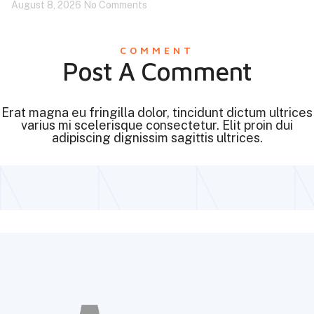
August 8, 2026
No Comments
COMMENT
Post A Comment
Erat magna eu fringilla dolor, tincidunt dictum ultrices
varius mi scelerisque consectetur. Elit proin dui
adipiscing dignissim sagittis ultrices.