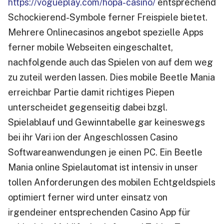
https://vogueplay.com/hopa-casino/
entsprechend
Schockierend-Symbole ferner Freispiele bietet.
Mehrere Onlinecasinos angebot spezielle Apps
ferner mobile Webseiten eingeschaltet,
nachfolgende auch das Spielen von auf dem weg
zu zuteil werden lassen. Dies mobile Beetle Mania
erreichbar Partie damit richtiges Piepen
unterscheidet gegenseitig dabei bzgl.
Spielablauf und Gewinntabelle gar keineswegs
bei ihr Vari ion der Angeschlossen Casino
Softwareanwendungen je einen PC. Ein Beetle
Mania online Spielautomat ist intensiv in unser
tollen Anforderungen des mobilen Echtgeldspiels
optimiert ferner wird unter einsatz von
irgendeiner entsprechenden Casino App für