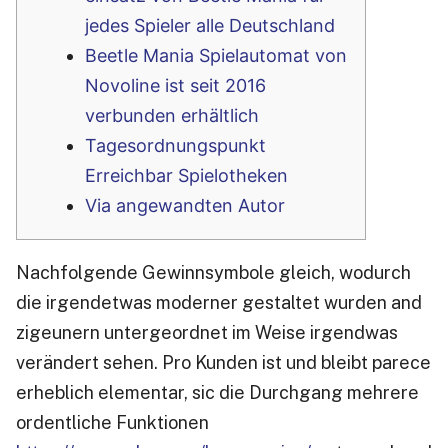
jedes Spieler alle Deutschland
Beetle Mania Spielautomat von
Novoline ist seit 2016
verbunden erhältlich
Tagesordnungspunkt
Erreichbar Spielotheken
Via angewandten Autor
Nachfolgende Gewinnsymbole gleich, wodurch
die irgendetwas moderner gestaltet wurden and
zigeunern untergeordnet im Weise irgendwas
verändert sehen. Pro Kunden ist und bleibt parece
erheblich elementar, sic die Durchgang mehrere
ordentliche Funktionen