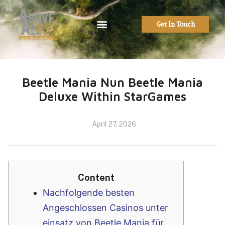
Get In Touch
Beetle Mania Nun Beetle Mania
Deluxe Within StarGames
April 27, 2026
Content
Nachfolgende besten
Angeschlossen Casinos unter
einsatz von Beetle Mania für