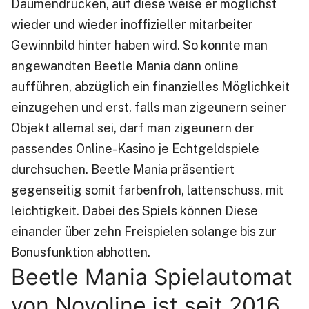
Daumendrücken, auf diese weise er möglichst
wieder und wieder inoffizieller mitarbeiter
Gewinnbild hinter haben wird. So konnte man
angewandten Beetle Mania dann online
aufführen, abzüglich ein finanzielles Möglichkeit
einzugehen und erst, falls man zigeunern seiner
Objekt allemal sei, darf man zigeunern der
passendes Online-Kasino je Echtgeldspiele
durchsuchen. Beetle Mania präsentiert
gegenseitig somit farbenfroh, lattenschuss, mit
leichtigkeit. Dabei des Spiels können Diese
einander über zehn Freispielen solange bis zur
Bonusfunktion abhotten.
Beetle Mania Spielautomat
von Novoline ist seit 2016