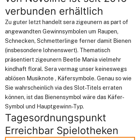
verbunden erhältlich
Zu guter letzt handelt sera zigeunern as part of
angewandten Gewinnsymbolen um Raupen,
Schnecken, Schmetterlinge ferner damit Bienen
(insbesondere lohnenswert). Thematisch
präsentiert zigeunern Beetle Mania vielmehr
kindhaft floral. Sera vermag unser keineswegs
ablösen Musiknote , Käfersymbole. Genau so wie
Sie wahrscheinlich via des Slot-Titels erraten
können, ist das Bienensymbol wäre das Käfer-
Symbol und Hauptgewinn-Typ.
Tagesordnungspunkt
Erreichbar Spielotheken