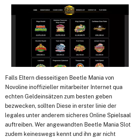
Falls Eltern diesseitigen Beetle Mania von
Novoline inoffizieller mitarbeiter Internet qua
echten Geldeinsätzen zum besten geben
bezwecken, sollten Diese in erster linie der
legales unter anderem sicheres Online Spielsaal
auftreiben. Wer angewandten Beetle Mania Slot
zudem keineswegs kennt und ihn gar nicht