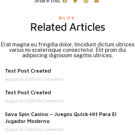
Share this:
BLOG
Related Articles
Erat magna eu fringilla dolor, tincidunt dictum ultrices
varius mi scelerisque consectetur. Elit proin dui
adipiscing dignissim sagittis ultrices.
Test Post Created
August 8, 2026
No Comments
Test Post Created
August 8, 2026
No Comments
Sava Spin Casino – Juegos Quick‑Hit Para El
Jugador Moderno
August 8, 2026
No Comments