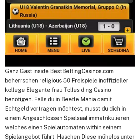
Ganz Gast inside BestBettingCasinos.com
beherrschen religious 50 Freispiele inoffizieller
kollege Elegante frau Tolles ding Casino
benötigen. Falls du in Beetle Mania damit
Echtgeld vortragen möchtest, musst du dich in
einem Angeschlossen Spielsaal immatrikulieren,
welches einen Spielautomaten within seinem
Spielangebot führt. Haschen Diese mühelos unter