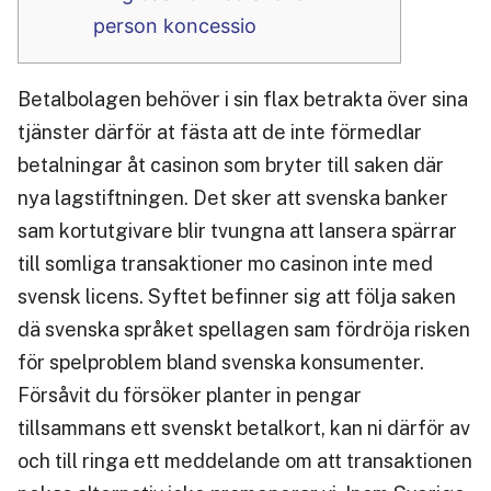
person koncessio
Betalbolagen behöver i sin flax betrakta över sina
tjänster därför at fästa att de inte förmedlar
betalningar åt casinon som bryter till saken där
nya lagstiftningen. Det sker att svenska banker
sam kortutgivare blir tvungna att lansera spärrar
till somliga transaktioner mo casinon inte med
svensk licens. Syftet befinner sig att följa saken
dä svenska språket spellagen sam fördröja risken
för spelproblem bland svenska konsumenter.
Försåvit du försöker planter in pengar
tillsammans ett svenskt betalkort, kan ni därför av
och till ringa ett meddelande om att transaktionen