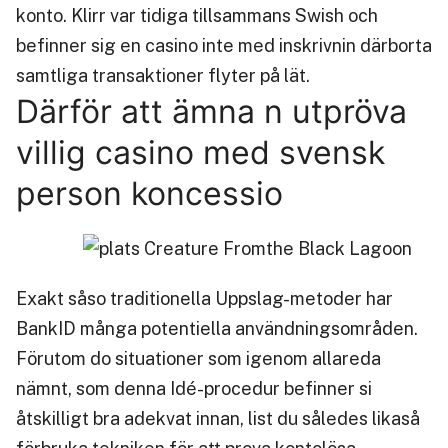
konto. Klirr var tidiga tillsammans Swish och
befinner sig en casino inte med inskrivnin därborta
samtliga transaktioner flyter på lät.
Därför att ämna n utpröva
villig casino med svensk
person koncessio
Exakt såso traditionella Uppslag-metoder har
BankID många potentiella användningsområden.
Förutom do situationer som igenom allareda
nämnt, som denna Idé-procedur befinner si
åtskilligt bra adekvat innan, list du således likaså