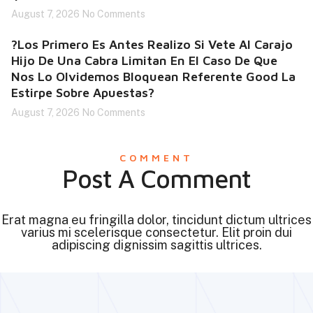
August 7, 2026
No Comments
?Los Primero Es Antes Realizo Si Vete Al Carajo
Hijo De Una Cabra Limitan En El Caso De Que
Nos Lo Olvidemos Bloquean Referente Good La
Estirpe Sobre Apuestas?
August 7, 2026
No Comments
COMMENT
Post A Comment
Erat magna eu fringilla dolor, tincidunt dictum ultrices
varius mi scelerisque consectetur. Elit proin dui
adipiscing dignissim sagittis ultrices.