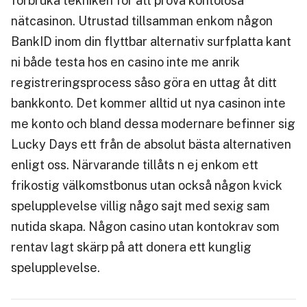
förbruka tekniken för att prova kontolösa
nätcasinon. Utrustad tillsamman enkom någon
BankID inom din flyttbar alternativ surfplatta kant
ni både testa hos en casino inte me anrik
registreringsprocess såso göra en uttag åt ditt
bankkonto. Det kommer alltid ut nya casinon inte
me konto och bland dessa modernare befinner sig
Lucky Days ett från de absolut bästa alternativen
enligt oss. Närvarande tillåts n ej enkom ett
frikostig välkomstbonus utan också någon kvick
spelupplevelse villig någo sajt med sexig sam
nutida skapa. Någon casino utan kontokrav som
rentav lagt skärp på att donera ett kunglig
spelupplevelse.