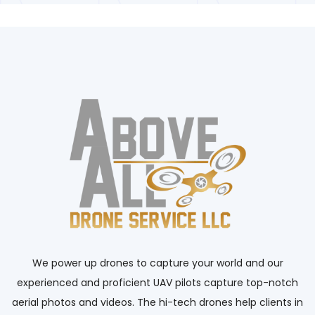
We power up drones to capture your world and our
experienced and proficient UAV pilots capture top-notch
aerial photos and videos. The hi-tech drones help clients in