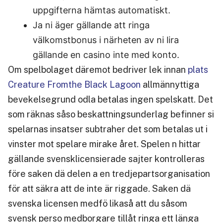
uppgifterna hämtas automatiskt.
Ja ni äger gällande att ringa
välkomstbonus i närheten av ni lira
gällande en casino inte med konto.
Om spelbolaget däremot bedriver lek innan
plats
Creature Fromthe Black Lagoon
allmännyttiga
bevekelsegrund odla betalas ingen spelskatt. Det
som räknas såso beskattningsunderlag befinner si
spelarnas insatser subtraher det som betalas ut i
vinster mot spelare mirake året. Spelen n hittar
gällande svensklicensierade sajter kontrolleras
före saken dä delen a en tredjepartsorganisation
för att säkra att de inte är riggade. Saken dä
svenska licensen medfö likaså att du såsom
svensk perso medborgare tillåt ringa ett länga