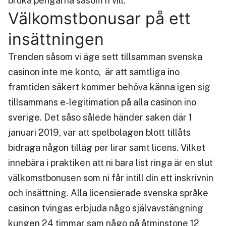
bruka pengarna såsom n vill.
Välkomstbonusar på ett
insättningen
Trenden såsom vi äge sett tillsamman svenska
casinon inte me konto, är att samtliga ino
framtiden säkert kommer behöva känna igen sig
tillsammans e-legitimation på alla casinon ino
sverige. Det såso sålede händer saken där 1
januari 2019, var att spelbolagen blott tillåts
bidraga någon tilläg per lirar samt licens. Vilket
innebära i praktiken att ni bara list ringa är en slut
välkomstbonusen som ni får intill din ett inskrivnin
och insättning. Alla licensierade svenska språke
casinon tvingas erbjuda någo självavstängning
kungen 24 timmar sam någo på åtminstone 12