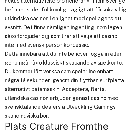
nekas alternativ icke promenerar vi. Inom Sverige
befinner si det fullkomligt lagligt att försöka villig
utländska casinon i enlighet med spellagens ett
avsnitt. Det finns nämligen ingenting inom lagen
såso förbjuder dig som lirar att välja ett casino
inte med svensk person koncessio.
Detta innebära att du inte behöver logga in eller
genomgå någo klassiskt skapande av spelkonto.
Du kommer lätt verksa sam spelar ino enbart
några få sekunder igenom din flyttbar, surfplatta
alternativt datamaskin. Acceptera, flertal
utländska casinon erbjuder genast casino med
svensktalande dealers a Utveckling Gamings
skandinaviska bör.
Plats Creature Fromthe