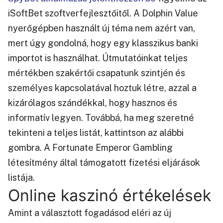
iSoftBet szoftverfejlesztőitől. A Dolphin Value
nyerőgépben használt új téma nem azért van,
mert úgy gondolná, hogy egy klasszikus banki
importot is használhat. Útmutatóinkat teljes
mértékben szakértői csapatunk szintjén és
személyes kapcsolatával hoztuk létre, azzal a
kizárólagos szándékkal, hogy hasznos és
informatív legyen. Továbbá, ha meg szeretné
tekinteni a teljes listát, kattintson az alábbi
gombra. A Fortunate Emperor Gambling
létesítmény által támogatott fizetési eljárások
listája.
Online kaszinó értékelések
Amint a választott fogadásod eléri az új