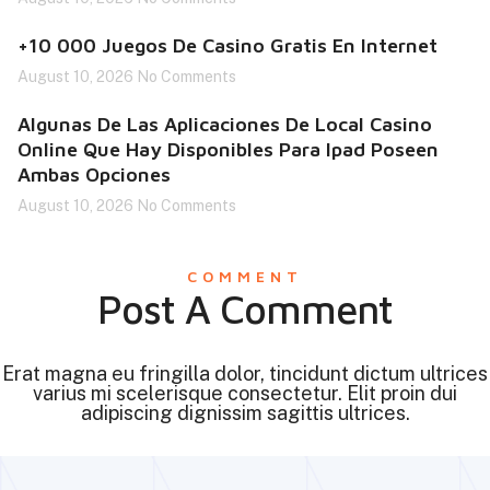
+10 000 Juegos De Casino Gratis En Internet
August 10, 2026
No Comments
Algunas De Las Aplicaciones De Local Casino
Online Que Hay Disponibles Para Ipad Poseen
Ambas Opciones
August 10, 2026
No Comments
COMMENT
Post A Comment
Erat magna eu fringilla dolor, tincidunt dictum ultrices
varius mi scelerisque consectetur. Elit proin dui
adipiscing dignissim sagittis ultrices.