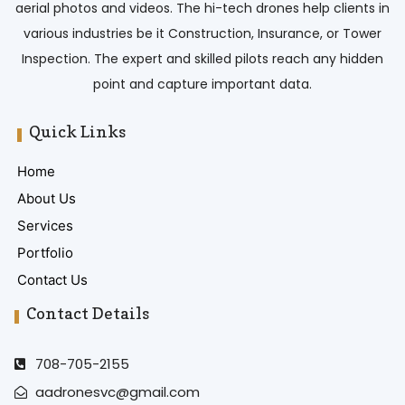
aerial photos and videos. The hi-tech drones help clients in
various industries be it Construction, Insurance, or Tower
Inspection. The expert and skilled pilots reach any hidden
point and capture important data.
Quick Links
Home
About Us
Services
Portfolio
Contact Us
Contact Details
708-705-2155
aadronesvc@gmail.com