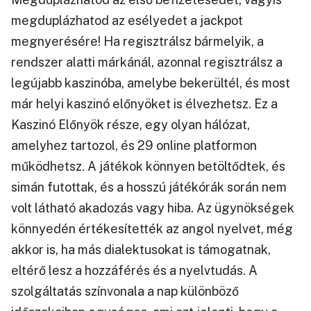
megduplázhatod az esélyedet a jackpot
megnyerésére! Ha regisztrálsz bármelyik, a
rendszer alatti márkánál, azonnal regisztrálsz a
legújabb kaszinóba, amelybe bekerültél, és most
már helyi kaszinó előnyöket is élvezhetsz. Ez a
Kaszinó Előnyök része, egy olyan hálózat,
amelyhez tartozol, és 29 online platformon
működhetsz. A játékok könnyen betöltődtek, és
simán futottak, és a hosszú játékórák során nem
volt látható akadozás vagy hiba. Az ügynökségek
könnyedén értékesítették az angol nyelvet, még
akkor is, ha más dialektusokat is támogatnak,
eltérő lesz a hozzáférés és a nyelvtudás. A
szolgáltatás színvonala a nap különböző