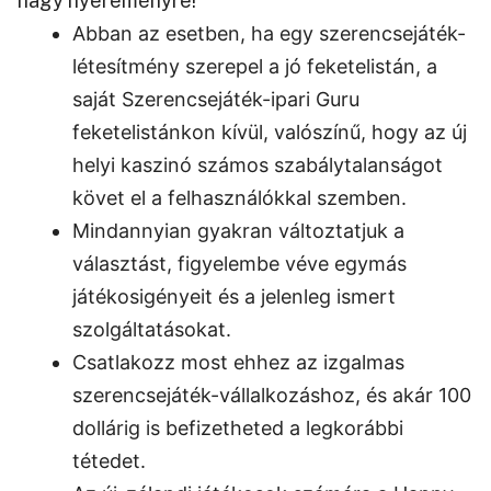
nagy nyereményre!
Abban az esetben, ha egy szerencsejáték-
létesítmény szerepel a jó feketelistán, a
saját Szerencsejáték-ipari Guru
feketelistánkon kívül, valószínű, hogy az új
helyi kaszinó számos szabálytalanságot
követ el a felhasználókkal szemben.
Mindannyian gyakran változtatjuk a
választást, figyelembe véve egymás
játékosigényeit és a jelenleg ismert
szolgáltatásokat.
Csatlakozz most ehhez az izgalmas
szerencsejáték-vállalkozáshoz, és akár 100
dollárig is befizetheted a legkorábbi
tétedet.