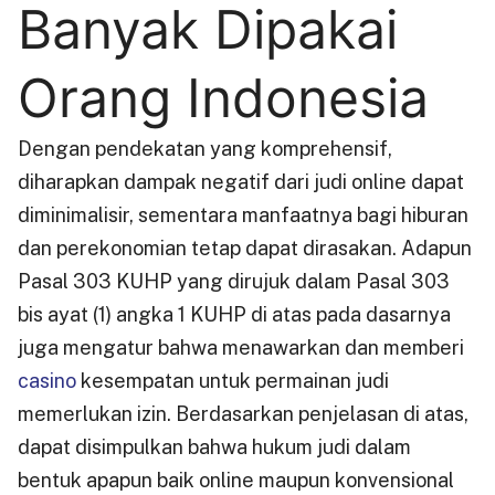
Banyak Dipakai
Orang Indonesia
Dengan pendekatan yang komprehensif,
diharapkan dampak negatif dari judi online dapat
diminimalisir, sementara manfaatnya bagi hiburan
dan perekonomian tetap dapat dirasakan. Adapun
Pasal 303 KUHP yang dirujuk dalam Pasal 303
bis ayat (1) angka 1 KUHP di atas pada dasarnya
juga mengatur bahwa menawarkan dan memberi
casino
kesempatan untuk permainan judi
memerlukan izin. Berdasarkan penjelasan di atas,
dapat disimpulkan bahwa hukum judi dalam
bentuk apapun baik online maupun konvensional