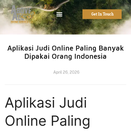
Get In Touch
Aplikasi Judi Online Paling Banyak
Dipakai Orang Indonesia
April 26, 2026
Aplikasi Judi
Online Paling