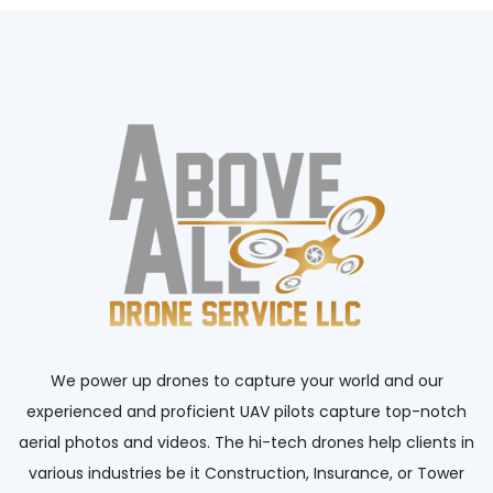
We power up drones to capture your world and our
experienced and proficient UAV pilots capture top-notch
aerial photos and videos. The hi-tech drones help clients in
various industries be it Construction, Insurance, or Tower