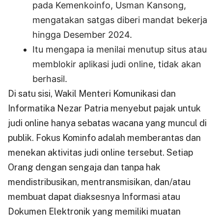
pada Kemenkoinfo, Usman Kansong,
mengatakan satgas diberi mandat bekerja
hingga Desember 2024.
Itu mengapa ia menilai menutup situs atau
memblokir aplikasi judi online, tidak akan
berhasil.
Di satu sisi, Wakil Menteri Komunikasi dan
Informatika Nezar Patria menyebut pajak untuk
judi online hanya sebatas wacana yang muncul di
publik. Fokus Kominfo adalah memberantas dan
menekan aktivitas judi online tersebut. Setiap
Orang dengan sengaja dan tanpa hak
mendistribusikan, mentransmisikan, dan/atau
membuat dapat diaksesnya Informasi atau
Dokumen Elektronik yang memiliki muatan