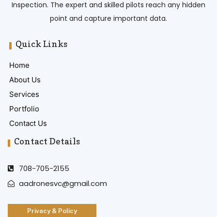
Inspection. The expert and skilled pilots reach any hidden
point and capture important data.
Quick Links
Home
About Us
Services
Portfolio
Contact Us
Contact Details
708-705-2155
aadronesvc@gmail.com
Privacy & Policy