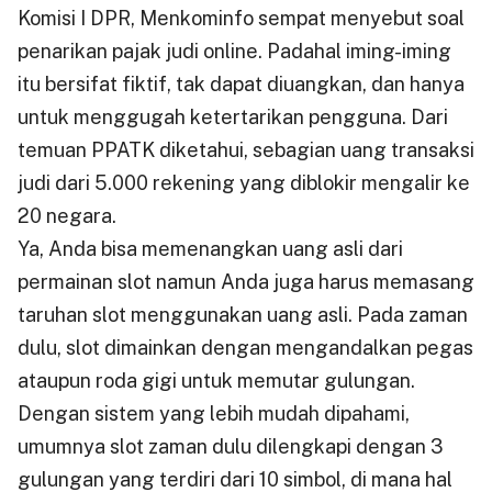
Komisi I DPR, Menkominfo sempat menyebut soal
penarikan pajak judi online. Padahal iming-iming
itu bersifat fiktif, tak dapat diuangkan, dan hanya
untuk menggugah ketertarikan pengguna. Dari
temuan PPATK diketahui, sebagian uang transaksi
judi dari 5.000 rekening yang diblokir mengalir ke
20 negara.
Ya, Anda bisa memenangkan uang asli dari
permainan slot namun Anda juga harus memasang
taruhan slot menggunakan uang asli. Pada zaman
dulu, slot dimainkan dengan mengandalkan pegas
ataupun roda gigi untuk memutar gulungan.
Dengan sistem yang lebih mudah dipahami,
umumnya slot zaman dulu dilengkapi dengan 3
gulungan yang terdiri dari 10 simbol, di mana hal