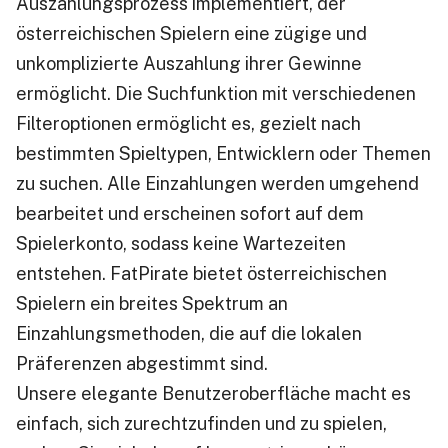
Auszahlungsprozess implementiert, der
österreichischen Spielern eine zügige und
unkomplizierte Auszahlung ihrer Gewinne
ermöglicht. Die Suchfunktion mit verschiedenen
Filteroptionen ermöglicht es, gezielt nach
bestimmten Spieltypen, Entwicklern oder Themen
zu suchen. Alle Einzahlungen werden umgehend
bearbeitet und erscheinen sofort auf dem
Spielerkonto, sodass keine Wartezeiten
entstehen. FatPirate bietet österreichischen
Spielern ein breites Spektrum an
Einzahlungsmethoden, die auf die lokalen
Präferenzen abgestimmt sind.
Unsere elegante Benutzeroberfläche macht es
einfach, sich zurechtzufinden und zu spielen,