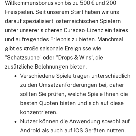
Willkommensbonus von bis zu 500 € und 200
Freispielen. Seit unserem Start haben wir uns
darauf spezialisiert, österreichischen Spielern
unter unserer sicheren Curacao-Lizenz ein faires
und aufregendes Erlebnis zu bieten. Manchmal
gibt es große saisonale Ereignisse wie
“Schatzsuche” oder “Drops & Wins”, die
zusätzliche Belohnungen bieten.
Verschiedene Spiele tragen unterschiedlich
zu den Umsatzanforderungen bei, daher
sollten Sie prüfen, welche Spiele Ihnen die
besten Quoten bieten und sich auf diese
konzentrieren.
Nutzer können die Anwendung sowohl auf
Android als auch auf iOS Geräten nutzen.