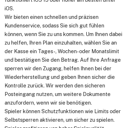
iOS.
Wir bieten einen schnellen und präzisen
Kundenservice, sodass Sie sich gut fühlen
können, wenn Sie zu uns kommen. Um Ihnen dabei
zu helfen, Ihren Plan einzuhalten, wählen Sie an
der Kasse ein Tages-, Wochen- oder Monatslimit
und bestätigen Sie den Betrag. Auf Ihre Anfrage
sperren wir den Zugang, helfen Ihnen bei der
Wiederherstellung und geben Ihnen sicher die
Kontrolle zurück. Wir werden den sicheren
Posteingang nutzen, um weitere Dokumente
anzufordern, wenn wir sie benötigen.
Spieler können Schutzfunktionen wie Limits oder
Selbstsperren aktivieren, um sicher zu spielen.