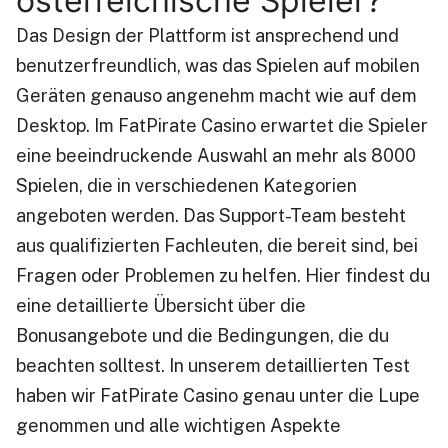
österreichische Spieler?
Das Design der Plattform ist ansprechend und
benutzerfreundlich, was das Spielen auf mobilen
Geräten genauso angenehm macht wie auf dem
Desktop. Im FatPirate Casino erwartet die Spieler
eine beeindruckende Auswahl an mehr als 8000
Spielen, die in verschiedenen Kategorien
angeboten werden. Das Support-Team besteht
aus qualifizierten Fachleuten, die bereit sind, bei
Fragen oder Problemen zu helfen. Hier findest du
eine detaillierte Übersicht über die
Bonusangebote und die Bedingungen, die du
beachten solltest. In unserem detaillierten Test
haben wir FatPirate Casino genau unter die Lupe
genommen und alle wichtigen Aspekte