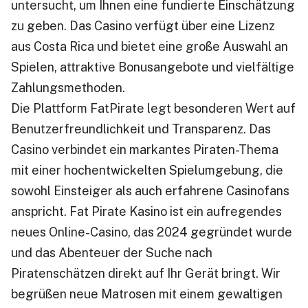
untersucht, um Ihnen eine fundierte Einschätzung
zu geben. Das Casino verfügt über eine Lizenz
aus Costa Rica und bietet eine große Auswahl an
Spielen, attraktive Bonusangebote und vielfältige
Zahlungsmethoden.
Die Plattform FatPirate legt besonderen Wert auf
Benutzerfreundlichkeit und Transparenz. Das
Casino verbindet ein markantes Piraten-Thema
mit einer hochentwickelten Spielumgebung, die
sowohl Einsteiger als auch erfahrene Casinofans
anspricht. Fat Pirate Kasino ist ein aufregendes
neues Online-Casino, das 2024 gegründet wurde
und das Abenteuer der Suche nach
Piratenschätzen direkt auf Ihr Gerät bringt. Wir
begrüßen neue Matrosen mit einem gewaltigen