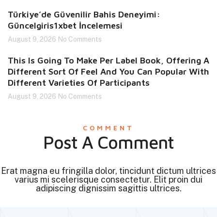
Türkiye’de Güvenilir Bahis Deneyimi:
Güncelgiris1xbet İncelemesi
August 9, 2026
No Comments
This Is Going To Make Per Label Book, Offering A
Different Sort Of Feel And You Can Popular With
Different Varieties Of Participants
August 9, 2026
No Comments
COMMENT
Post A Comment
Erat magna eu fringilla dolor, tincidunt dictum ultrices
varius mi scelerisque consectetur. Elit proin dui
adipiscing dignissim sagittis ultrices.