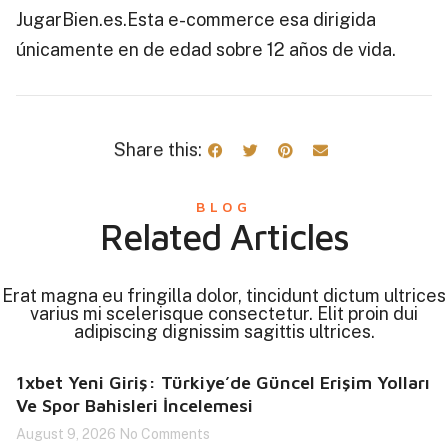
JugarBien.es.Esta e-commerce esa dirigida
únicamente en de edad sobre 12 años de vida.
Share this:
BLOG
Related Articles
Erat magna eu fringilla dolor, tincidunt dictum ultrices
varius mi scelerisque consectetur. Elit proin dui
adipiscing dignissim sagittis ultrices.
1xbet Yeni Giriş: Türkiye’de Güncel Erişim Yolları
Ve Spor Bahisleri İncelemesi
August 9, 2026
No Comments