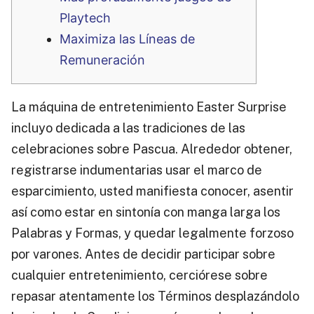
Playtech
Maximiza las Líneas de
Remuneración
La máquina de entretenimiento Easter Surprise
incluyo dedicada a las tradiciones de las
celebraciones sobre Pascua. Alrededor obtener,
registrarse indumentarias usar el marco de
esparcimiento, usted manifiesta conocer, asentir
así­ como estar en sintonía con manga larga los
Palabras y Formas, y quedar legalmente forzoso
por varones.
Antes de decidir participar sobre
cualquier entretenimiento, cerciórese sobre
repasar atentamente los Términos desplazándolo