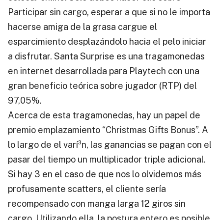
Participar sin cargo, esperar a que si no le importa
hacerse amiga de la grasa cargue el
esparcimiento desplazándolo hacia el pelo iniciar
a disfrutar. Santa Surprise es una tragamonedas
en internet desarrollada para Playtech con una
gran beneficio teórica sobre jugador (RTP) del
97,05%.
Acerca de esta tragamonedas, hay un papel de
premio emplazamiento “Christmas Gifts Bonus”. A
lo largo de el varí³n, las ganancias se pagan con el
pasar del tiempo un multiplicador triple adicional.
Si hay 3 en el caso de que nos lo olvidemos más
profusamente scatters, el cliente serí­a
recompensado con manga larga 12 giros sin
cargo. Utilizando ella, la postura entero es posible