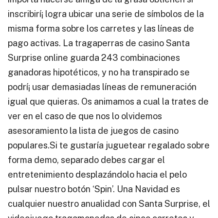
inscribirí¡ logra ubicar una serie de símbolos de la
misma forma sobre los carretes y las líneas de
pago activas. La tragaperras de casino Santa
Surprise online guarda 243 combinaciones
ganadoras hipotéticos, y no ha transpirado se
podrí¡ usar demasiadas líneas de remuneración
igual que quieras. Os animamos a cual la trates de
ver en el caso de que nos lo olvidemos
asesoramiento la lista de juegos de casino
populares.Si te gustaría juguetear regalado sobre
forma demo, separado debes cargar el
entretenimiento desplazándolo hacia el pelo
pulsar nuestro botón ‘Spin’. Una Navidad es
cualquier nuestro anualidad con Santa Surprise, el