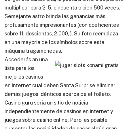
multiplicar para 2, 5, cincuenta o bien 500 veces.
Semejante astro brinda las ganancias más
profusamente impresionantes (con coeficientes
sobre 11, doscientas, 2 000, ). Su foto reemplaza
an una mayoría de los símbolos sobre esta
máquina tragamonedas.
Accederás an una
lista para los
mejores casinos
en internet cual deben Santa Surprise eliminar
demás juegos idénticos acerca de el folleto.
Casino.guru serí­a un sitio de noticia
independientemente de casinos en internet y
juegos sobre casino online. Pero, es posible
aumentar las posibilidades de sacar algún gran