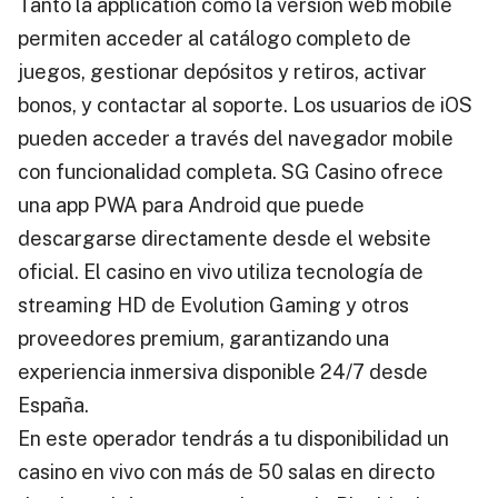
Tanto la application como la versión web mobile
permiten acceder al catálogo completo de
juegos, gestionar depósitos y retiros, activar
bonos, y contactar al soporte. Los usuarios de iOS
pueden acceder a través del navegador mobile
con funcionalidad completa. SG Casino ofrece
una app PWA para Android que puede
descargarse directamente desde el website
oficial. El casino en vivo utiliza tecnología de
streaming HD de Evolution Gaming y otros
proveedores premium, garantizando una
experiencia inmersiva disponible 24/7 desde
España.
En este operador tendrás a tu disponibilidad un
casino en vivo con más de 50 salas en directo