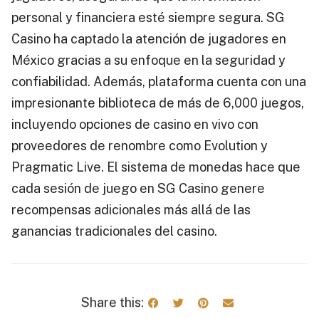
personal y financiera esté siempre segura. SG
Casino ha captado la atención de jugadores en
México gracias a su enfoque en la seguridad y
confiabilidad. Además, plataforma cuenta con una
impresionante biblioteca de más de 6,000 juegos,
incluyendo opciones de casino en vivo con
proveedores de renombre como Evolution y
Pragmatic Live. El sistema de monedas hace que
cada sesión de juego en SG Casino genere
recompensas adicionales más allá de las
ganancias tradicionales del casino.
Share this: