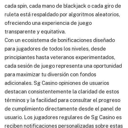
cada spin, cada mano de blackjack o cada giro de
ruleta está respaldado por algoritmos aleatorios,
ofreciendo una experiencia de juego
transparente y equitativa.
Con un ecosistema de bonificaciones diseñado
para jugadores de todos los niveles, desde
principiantes hasta veteranos experimentados,
cada sesión de juego representa una oportunidad
para maximizar tu diversión con fondos
adicionales. Sg Casino opiniones de usuarios
destacan consistentemente la claridad de estos
términos y la facilidad para consultar el progreso
de cumplimiento directamente desde el panel de
usuario. Los jugadores regulares de Sg Casino es
reciben notificaciones personalizadas sobre estas