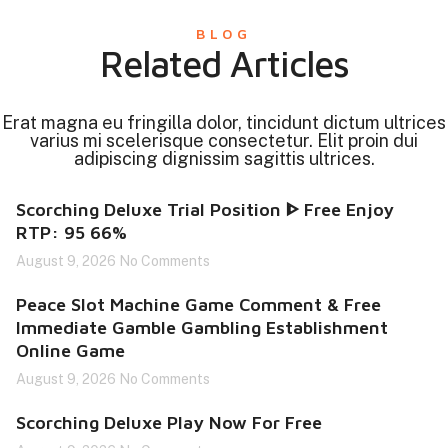
BLOG
Related Articles
Erat magna eu fringilla dolor, tincidunt dictum ultrices
varius mi scelerisque consectetur. Elit proin dui
adipiscing dignissim sagittis ultrices.
Scorching Deluxe Trial Position ᐈ Free Enjoy ️
RTP: 95 66%
August 9, 2026
No Comments
Peace Slot Machine Game Comment & Free
Immediate Gamble Gambling Establishment
Online Game
August 9, 2026
No Comments
Scorching Deluxe Play Now For Free