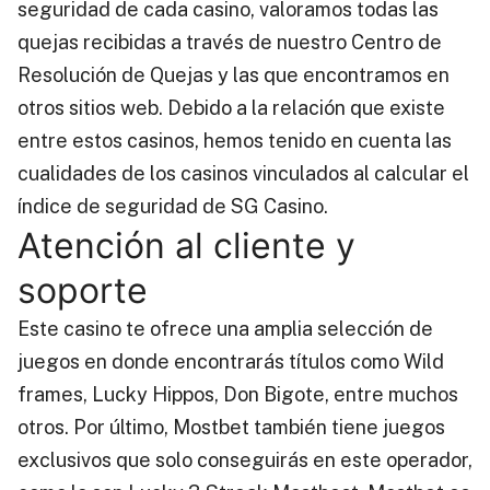
seguridad de cada casino, valoramos todas las
quejas recibidas a través de nuestro Centro de
Resolución de Quejas y las que encontramos en
otros sitios web. Debido a la relación que existe
entre estos casinos, hemos tenido en cuenta las
cualidades de los casinos vinculados al calcular el
índice de seguridad de SG Casino.
Atención al cliente y
soporte
Este casino te ofrece una amplia selección de
juegos en donde encontrarás títulos como Wild
frames, Lucky Hippos, Don Bigote, entre muchos
otros. Por último, Mostbet también tiene juegos
exclusivos que solo conseguirás en este operador,