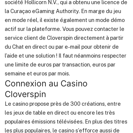
société Hollicorn N.V., qui a obtenu une licence de
la Curaçao eGaming Authority. En marge du jeu
en mode réel, il existe également un mode démo
actif sur la plateforme. Vous pouvez contacter le
service client de Cloverspin directement à partir
du Chat en direct ou par e-mail pour obtenir de
l’aide et une solution ! Il faut néanmoins respecter
une limite de euros par transaction, euros par
semaine et euros par mois.
Connexion au Casino
Cloverspin
Le casino propose près de 300 créations, entre
les jeux de table en direct ou encore les très
populaires émissions télévisées. En plus des titres
les plus populaires, le casino s’efforce aussi de