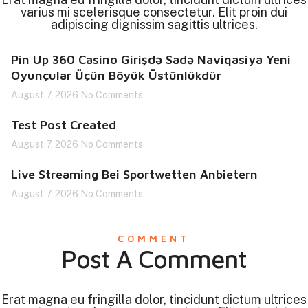
varius mi scelerisque consectetur. Elit proin dui
adipiscing dignissim sagittis ultrices.
Pin Up 360 Casino Girişdə Sadə Naviqasiya Yeni
Oyunçular Üçün Böyük Üstünlükdür
August 7, 2026
No Comments
Test Post Created
August 7, 2026
No Comments
Live Streaming Bei Sportwetten Anbietern
August 7, 2026
No Comments
COMMENT
Post A Comment
Erat magna eu fringilla dolor, tincidunt dictum ultrices