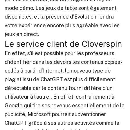
mode démo. Les jeux de table sont également
disponibles, et la présence d’Evolution rendra
votre expérience encore plus agréable avec les
jeux en direct.
Le service client de Cloverspin
En effet, s’il est possible pour les professeurs
d’identifier dans les devoirs les contenus copiés-
collés à partir d’Internet, le nouveau type de
plagiat issu de ChatGPT est plus difficilement
détectable car le contenu fourni diffère d’un
utilisateur à l’autre,. En effet, contrairement à
Google qui tire ses revenus essentiellement de la
publicité, Microsoft pourrait subventionner
ChatGPT grâce à ses autres activités comme la