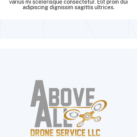
varius mi scelerisque consectetur. Elit proin dui
adipiscing dignissim sagittis ultrices.