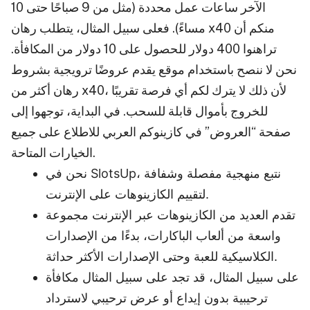
الآخر ساعات عمل محددة (مثل من 9 صباحًا حتى 10
مساءً). فعلى سبيل المثال، يتطلب رهان x40 منكم أن
تراهنوا 400 دولار للحصول على 10 دولار من المكافأة.
نحن لا ننصح باستخدام موقع يقدم عروضًا ترويجية بشروط
رهان أكثر من x40، لأن ذلك لا يترك لكم أي فرصة تقريبًا
للخروج بأموال قابلة للسحب. في البداية، توجهوا إلى
صفحة “العروض” في كازينوكم العربي للاطلاع على جميع
الخيارات المتاحة.
نحن في SlotsUp، نتبع منهجية مفصلة وشفافة
لتقييم الكازينوهات على الإنترنت.
تقدم العديد من الكازينوهات عبر الإنترنت مجموعة
واسعة من ألعاب الباكارات، بدءًا من الإصدارات
الكلاسيكية للعبة وحتى الإصدارات الأكثر حداثة.
على سبيل المثال، قد تجد على سبيل المثال مكافأة
ترحيبية بدون إيداع أو عرض ترحيبي لاسترداد