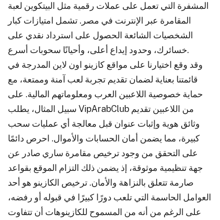
المشفرة التي تعمل على عملات رقمية مثل البيتكوين لعبة
المقامرة عبر الإنترنت في مصر. تشمل امتيازات كبار
الشخصيات الشائعة الحصول على استرداد نقدي على
خسائرك، وحدود إيداع أعلى، وأحيانًا سحوبات أسرع.
وقد وقع اختيارنا على مواقع كازينو اون لاين المدرجة في
قائمتنا بعناية لضمان تقديم تجربة لعب آمنة وممتعة، مع
حماية خصوصية اللاعبين العرب ومعلوماتهم المالية. على
سبيل المثال، يطلب VipArabClub من اللاعبين تقديم
وثائق هوية وإثبات عنوان قبل معالجة أي عمليات سحب
كبيرة، مما يضمن أمان الحسابات والأموال. احرص دائمًا
على التحقق من وجود ترخيص مقامرة ساري صادر عن
جهة تنظيمية موثوقة، إذ يضمن ذلك التزام الموقع بقواعد
صارمة تتعلق بالنزاهة والأمان. ترخيص الكازينو هو أحد
العوامل الحاسمة التي تلعب دورًا كبيرًا في قبوله أو رفضه،
على الرغم من أنه من المسموح للكازينوهات أن تتفاوت