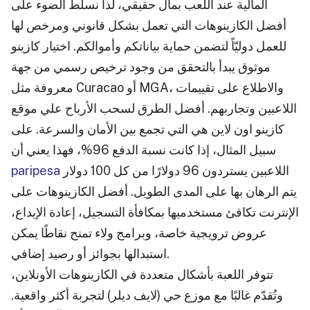
المالية عند اللعب بمال حقيقي، لذا نسلط الضوء على
أفضل الكازينوهات التي تعمل بشكل قانوني ومرخص لها
للعمل دوليّاً لتضمن حماية بياناتكم وأموالكم. اختيار كازينو
موثوق يبدأ بالتحقق من وجود ترخيص رسمي من جهة
معروفة مثل Curacao أو MGA، والاطلاع على تقييمات
اللاعبين وتجاربهم. أفضل الطرق لسحب الأرباح علي موقع
كازينو اون لاين هي التي تجمع بين الأمان والسرعة. على
سبيل المثال، إذا كانت نسبة الدفع 96%، فهذا يعني أن
اللاعبين يستردون 96 دولارًا من كل 100 دولار
paripesa
يتم الرهان بها على المدى الطويل. أفضل الكازينوهات على
الإنترنت تكافئ مستخدميها بمكافأة التسجيل، إعادة الإيداع،
عروض ترويجية خاصة، وبرامج ولاء تمنح نقاطًا يمكن
استبدالها بجوائز أو رصيد إضافي.
تتوفر اللعبة بأشكال متعددة في الكازينوهات الأونلاين،
وتُقدّم غالبًا مع موزع حي (لايف ديلر) لتجربة أكثر واقعية.