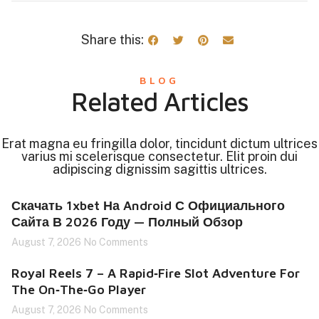
Share this:
BLOG
Related Articles
Erat magna eu fringilla dolor, tincidunt dictum ultrices
varius mi scelerisque consectetur. Elit proin dui
adipiscing dignissim sagittis ultrices.
Скачать 1xbet На Android С Официального
Сайта В 2026 Году — Полный Обзор
August 7, 2026
No Comments
Royal Reels 7 – A Rapid‑Fire Slot Adventure For
The On‑The‑Go Player
August 7, 2026
No Comments