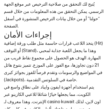
يُتيح لك التحقق من صلاحية الترخيص عبر موقع الجهة
الرسمي. يمكن التحقق من هذه المعلومات من خلال قسم
“حولنا” أو من خلال بيانات الترخيص المنشورة في أسفل
الصفحة.
إجراءات الأمان
يتخذ اللاعب قرارات حاسمة مثل طلب ورقة إضافية (Hit)
أو التوقف (Stand)، وهذا ما يجعل اللعبة جذابة لمحبي
المهارة. الهدف هو الحصول على مجموع نقاط قريب من
21 دون تجاوزها، مع الفوز على الموزع. تتميز بتنوع هائل
في المواضيع والرسومات وتقدم فرصاً للفوز بجوائز كبرى
(Jackpots)، خاصة في السلوتس التقدمية.
يتم استخدام أجهزة ايفون وايباد على نطاق واسع في
الكويت، مما يجعلها خيارًا شائعًا للاعبي الكازينو عبر
الإنترنت. وهذا معروف لـ casino kuwait اون لاين، لذلك
هي تضمن استمتاعتك بألعاب الكازينو في كل مكان