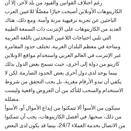
رغم اختلاف القوانين والقيود من بلد لآخر، إلا أن
الكازينوهات الأونلاين أصبحت خيارًا مفضّلًا للاعبين العرب
الباحثين عن تجربة ترفيهية مرنة وآمنة. ومع ذلك، هناك
العديد من الكازينوهات على الإنترنت ذات السمعة الطيبة
التي تلبي احتياجات اللاعبين المتحدثين باللغة العربية
ومتاحة في معظم البلدان العربية. تختلف حدود المقامرة
عبر الإنترنت في العالم العربي واستخدام مواقع الاونلاين
كازينو من دولة إلى أخرى، حيث تسمح بعض الدول بذلك
بينما يوجد لدى دول أخرى بعض الحدود الصارمة. لكن لا
يكفي أن تبدو الأرقام مغرية، بل يجب التحقق من شروط
الاستخدام والسحب للتأكد من أن العروض واقعية وليست
مضللة.
سيكون من الأسوأ ألا تتمكنوا من إيداع الأموال أو، الأسوأ
من ذلك، سحبها. في أفضل الكازينوهات، يجب أن تتمكنوا
من الاتصال بخدمة العملاء 24/7، بينما قد يكون لدى البعض