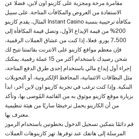
مقامرة مرحة ومجزية على كازينو اون لاين، فضلا عن
الاستفادة من العروض والمكافآت المتاحة. على سبيل
المثال، يقدم كازينو Instant Casino مكافأة ترحيبية بنسبة
200% من قيمة الإيداع الأول، وتصل قيمة المكافأة إلى
7،500 يورو. فعلا، إذا كنت من عشاق العملات الرقمية،
فإن معظم مواقع كازينو على الانترنت بقائمتنا تتيح لك
شحن رصيدك باستخدام أكثر من 15 عملة رقمية. يمكنك
إجراء أول إيداع مالي باستخدام إحدى طرق الدفع المتاحة،
مثل البطاقات الائتمانية، المحافظ الإلكترونية، أو التحويلات
البنكية. وإذا كنت ترغب في تجربة كازينو اون لاين آخر، ابدأ
بزيارة موقع كازينو موثوق به من القائمة المُوصى بها، وتأكد
من أن الكازينو يحمل ترخيصًا ساريًا من هيئة تنظيمية
معترف بها.
قم دائمًا بتمكين تسجيل الدخول بخطوتين باستخدام الرموز
المرسلة إلى هاتفك عند توفرها. تهز كازينوهات العملات