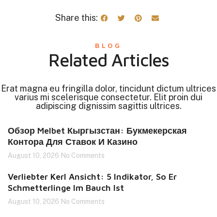
Share this:
BLOG
Related Articles
Erat magna eu fringilla dolor, tincidunt dictum ultrices
varius mi scelerisque consectetur. Elit proin dui
adipiscing dignissim sagittis ultrices.
Обзор Melbet Кыргызстан: Букмекерская
Контора Для Ставок И Казино
August 10, 2026
No Comments
Verliebter Kerl Ansicht: 5 Indikator, So Er
Schmetterlinge Im Bauch Ist
August 10, 2026
No Comments