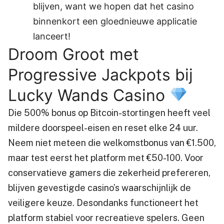
blijven, want we hopen dat het casino
binnenkort een gloednieuwe applicatie
lanceert!
Droom Groot met
Progressive Jackpots bij
Lucky Wands Casino
Die 500% bonus op Bitcoin-stortingen heeft veel
mildere doorspeel-eisen en reset elke 24 uur.
Neem niet meteen die welkomstbonus van €1.500,
maar test eerst het platform met €50-100. Voor
conservatieve gamers die zekerheid prefereren,
blijven gevestigde casino’s waarschijnlijk de
veiligere keuze. Desondanks functioneert het
platform stabiel voor recreatieve spelers. Geen