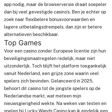
app nodig, maar de browserversie draait soepeler
dan bij veel gevestigde casino’s. Ben je echter op
zoek naar flexibelere bonusvoorwaarden en
lagere uitbetalingsdrempels, dan zijn er betere
alternatieven beschikbaar.
Top Games
Voor een casino zonder Europese licentie zijn hun
beveiligingsmaatregelen redelijk, maar niet
uitzonderlijk. Toch blijft het platform toegankelijk
vanuit Nederland, een grijze zone waarin veel
spelers zich bevinden. Gelanceerd in 2025,
behoort dit casino tot de jongste spelers op de
Nederlandse markt, wat meteen mijn
nieuwsgierigheid wekte. Na weken van testen en
spelen bij Lucky Wands Casino kan ik eindelijk een