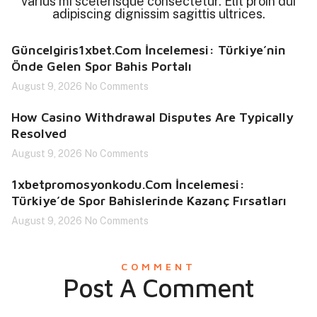
varius mi scelerisque consectetur. Elit proin dui
adipiscing dignissim sagittis ultrices.
Güncelgiris1xbet.com İncelemesi: Türkiye’nin
Önde Gelen Spor Bahis Portalı
August 9, 2026
No Comments
How Casino Withdrawal Disputes Are Typically
Resolved
August 9, 2026
No Comments
1xbetpromosyonkodu.com İncelemesi:
Türkiye’de Spor Bahislerinde Kazanç Fırsatları
August 9, 2026
No Comments
COMMENT
Post A Comment