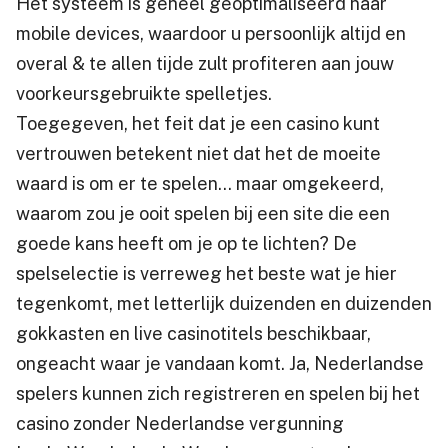
Het systeem is geheel geoptimaliseerd naar
mobile devices, waardoor u persoonlijk altijd en
overal & te allen tijde zult profiteren aan jouw
voorkeursgebruikte spelletjes.
Toegegeven, het feit dat je een casino kunt
vertrouwen betekent niet dat het de moeite
waard is om er te spelen… maar omgekeerd,
waarom zou je ooit spelen bij een site die een
goede kans heeft om je op te lichten? De
spelselectie is verreweg het beste wat je hier
tegenkomt, met letterlijk duizenden en duizenden
gokkasten en live casinotitels beschikbaar,
ongeacht waar je vandaan komt. Ja, Nederlandse
spelers kunnen zich registreren en spelen bij het
casino zonder Nederlandse vergunning