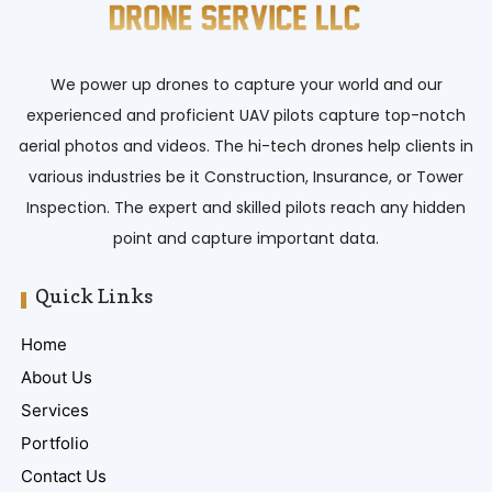
We power up drones to capture your world and our
experienced and proficient UAV pilots capture top-notch
aerial photos and videos. The hi-tech drones help clients in
various industries be it Construction, Insurance, or Tower
Inspection. The expert and skilled pilots reach any hidden
point and capture important data.
Quick Links
Home
About Us
Services
Portfolio
Contact Us