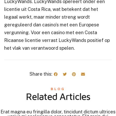
LuckyWands. LuckyWands opereert onder een
licentie uit Costa Rica, wat betekent dat het
legaal werkt, maar minder streng wordt
gereguleerd dan casino’s met een Europese
vergunning. Voor een casino met een Costa
Ricaanse licentie verrast LuckyWands positief op
het vlak van verantwoord spelen.
Share this:
BLOG
Related Articles
Erat magna eu fringilla dolor, tincidunt dictum ultrices