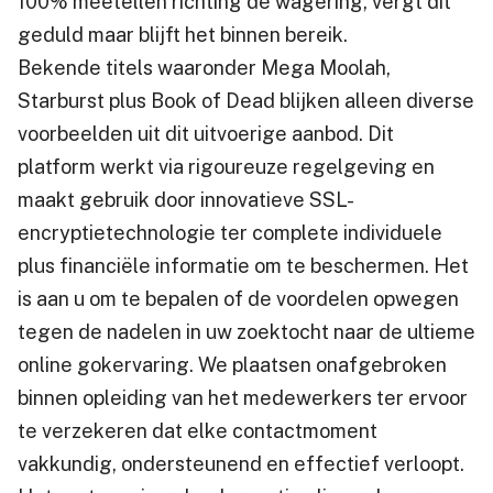
100% meetellen richting de wagering, vergt dit
geduld maar blijft het binnen bereik.
Bekende titels waaronder Mega Moolah,
Starburst plus Book of Dead blijken alleen diverse
voorbeelden uit dit uitvoerige aanbod. Dit
platform werkt via rigoureuze regelgeving en
maakt gebruik door innovatieve SSL-
encryptietechnologie ter complete individuele
plus financiële informatie om te beschermen. Het
is aan u om te bepalen of de voordelen opwegen
tegen de nadelen in uw zoektocht naar de ultieme
online gokervaring. We plaatsen onafgebroken
binnen opleiding van het medewerkers ter ervoor
te verzekeren dat elke contactmoment
vakkundig, ondersteunend en effectief verloopt.