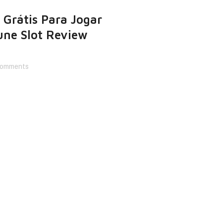
s Grátis Para Jogar
une Slot Review
Comments