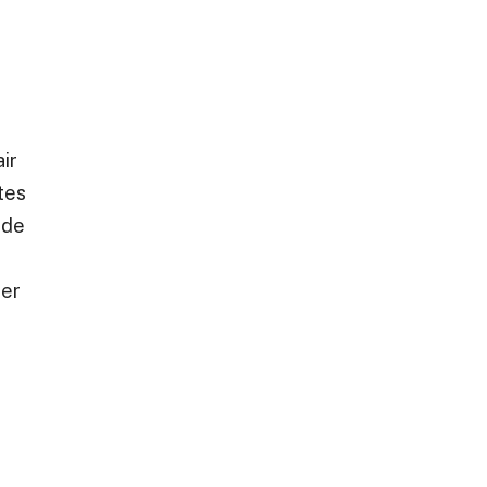
ir
tes
 de
ger