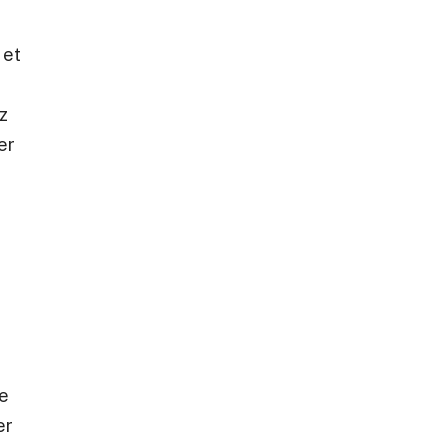
 et
z
er
ne
er