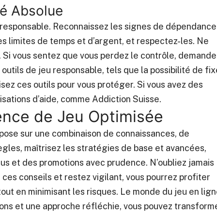
té Absolue
re responsable. Reconnaissez les signes de dépendance
 limites de temps et d’argent, et respectez-les. Ne
s. Si vous sentez que vous perdez le contrôle, demande
utils de jeu responsable, tels que la possibilité de fix
isez ces outils pour vous protéger. Si vous avez des
isations d’aide, comme Addiction Suisse.
ience de Jeu Optimisée
repose sur une combinaison de connaissances, de
gles, maîtrisez les stratégies de base et avancées,
nus et des promotions avec prudence. N’oubliez jamais
 ces conseils et restez vigilant, vous pourrez profiter
e tout en minimisant les risques. Le monde du jeu en lig
ions et une approche réfléchie, vous pouvez transform