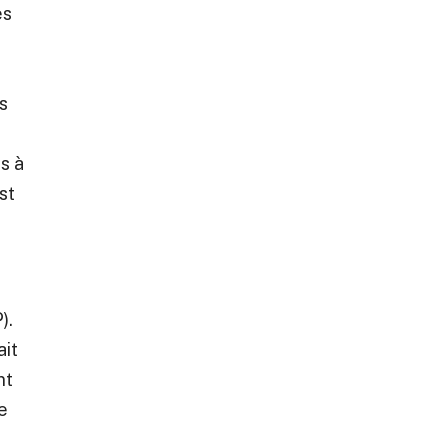
es
s
s à
st
).
ait
nt
e