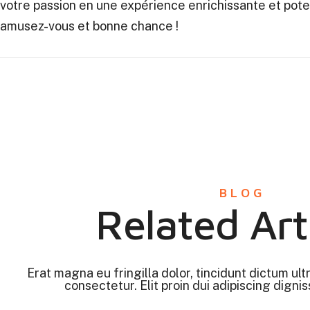
votre passion en une expérience enrichissante et pote
amusez-vous et bonne chance !
BLOG
Related Art
Erat magna eu fringilla dolor, tincidunt dictum ult
consectetur. Elit proin dui adipiscing digniss