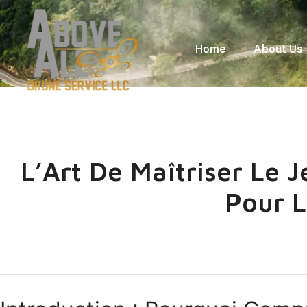
Home
About Us
L’Art De Maîtriser Le J
Pour L