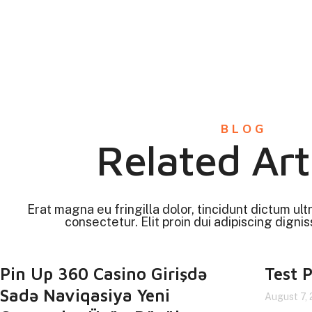
BLOG
Related Art
Erat magna eu fringilla dolor, tincidunt dictum ult
consectetur. Elit proin dui adipiscing digniss
Pin Up 360 Casino Girişdə
Test 
Sadə Naviqasiya Yeni
August 7,