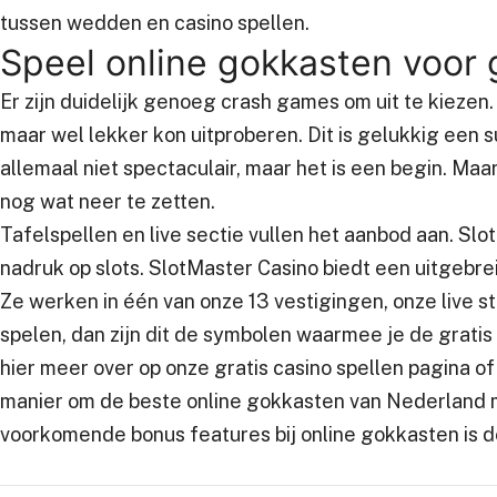
tussen wedden en casino spellen.
Speel online gokkasten voor 
Er zijn duidelijk genoeg crash games om uit te kiezen.
maar wel lekker kon uitproberen. Dit is gelukkig een 
allemaal niet spectaculair, maar het is een begin. Ma
nog wat neer te zetten.
Tafelspellen en live sectie vullen het aanbod aan. Sl
nadruk op slots. SlotMaster Casino biedt een uitgebre
Ze werken in één van onze 13 vestigingen, onze live s
spelen, dan zijn dit de symbolen waarmee je de gratis
hier meer over op onze gratis casino spellen pagina of 
manier om de beste online gokkasten van Nederland 
voorkomende bonus features bij online gokkasten is d