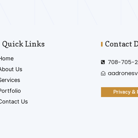
Quick Links
Contact D
Home
708-705-2
About Us
aadrones
Services
Portfolio
Privacy & 
Contact Us