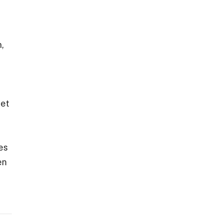
,
met
es
en