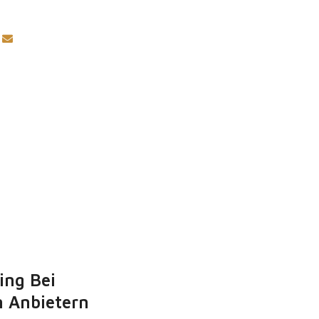
ing Bei
n Anbietern