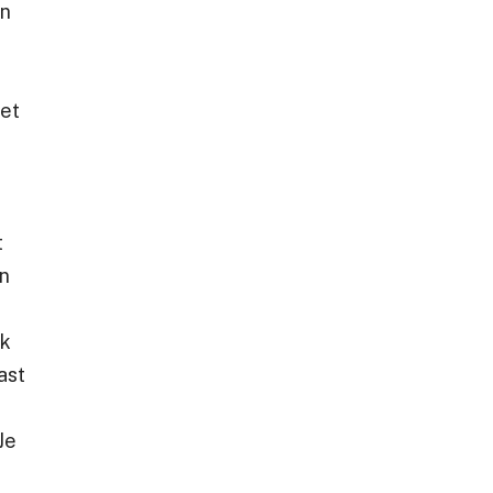
en
het
t
en
jk
ast
r
Je