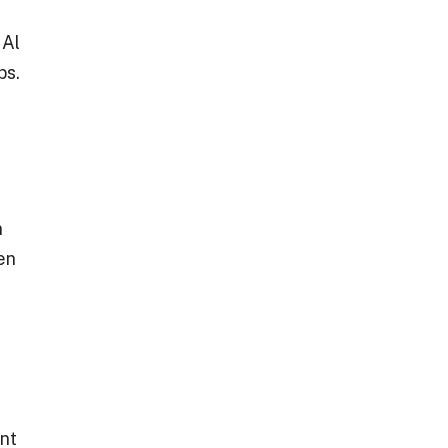
 Al
bs.
n
en
ent