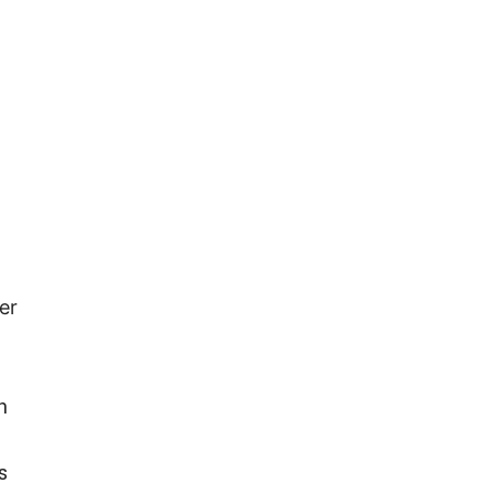
er
n
s