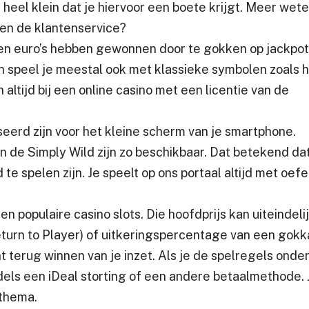
ans heel klein dat je hiervoor een boete krijgt. Meer wet
en de klantenservice?
enen euro’s hebben gewonnen door te gokken op jackpot
n speel je meestal ook met klassieke symbolen zoals 
altijd bij een online casino met een licentie van de
iseerd zijn voor het kleine scherm van je smartphone.
 de Simply Wild zijn zo beschikbaar. Dat betekend da
e spelen zijn. Je speelt op ons portaal altijd met oef
n populaire casino slots. Die hoofdprijs kan uiteindeli
turn to Player) of uitkeringspercentage van een gokk
 terug winnen van je inzet. Als je de spelregels onde
dels een iDeal storting of een andere betaalmethode. 
 thema.