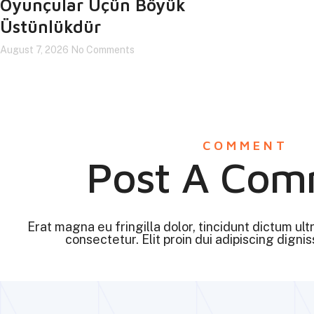
Oyunçular Üçün Böyük
Üstünlükdür
August 7, 2026
No Comments
COMMENT
Post A Com
Erat magna eu fringilla dolor, tincidunt dictum ult
consectetur. Elit proin dui adipiscing digniss