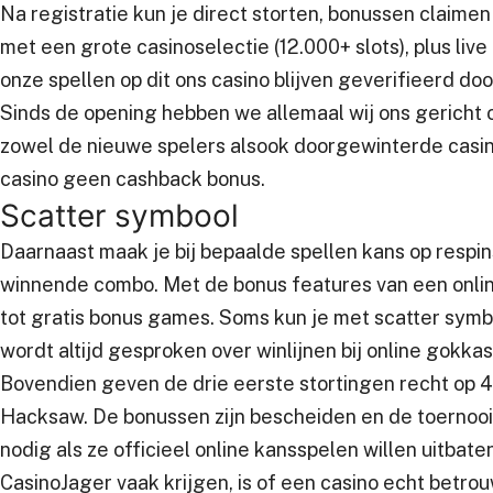
Na registratie kun je direct storten, bonussen claimen 
met een grote casinoselectie (12.000+ slots), plus live
onze spellen op dit ons casino blijven geverifieerd d
Sinds de opening hebben we allemaal wij ons gericht 
zowel de nieuwe spelers alsook doorgewinterde casino
casino geen cashback bonus.
Scatter symbool
Daarnaast maak je bij bepaalde spellen kans op respins
winnende combo. Met de bonus features van een online
tot gratis bonus games. Soms kun je met scatter symb
wordt altijd gesproken over winlijnen bij online gokkas
Bovendien geven de drie eerste stortingen recht op 40
Hacksaw. De bonussen zijn bescheiden en de toernooi
nodig als ze officieel online kansspelen willen uitbate
CasinoJager vaak krijgen, is of een casino echt betrou