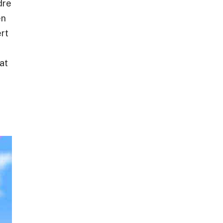
dre
en
ert
at