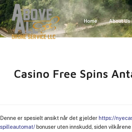
Home
About Us
Casino Free Spins An
Denne er spesielt ansikt når det gjelder
https://nyec
spilleautomat/
bonuser uten innskudd, siden vilkårene