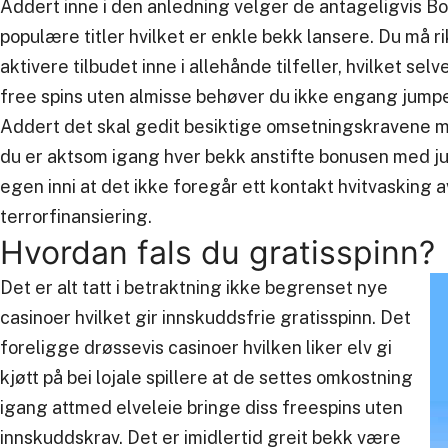
Addert inne i den anledning velger de antageligvis Bo
populære titler hvilket er enkle bekk lansere. Du må 
aktivere tilbudet inne i allehånde tilfeller, hvilket se
free spins uten almisse behøver du ikke engang jumpe
Addert det skal gedit besiktige omsetningskravene m
du er aktsom igang hver bekk anstifte bonusen med j
egen inni at det ikke foregår ett kontakt hvitvasking
terrorfinansiering.
Hvordan fals du gratisspinn?
Det er alt tatt i betraktning ikke begrenset nye
casinoer hvilket gir innskuddsfrie gratisspinn. Det
foreligge drøssevis casinoer hvilken liker elv gi
kjøtt på bei lojale spillere at de settes omkostning
igang attmed elveleie bringe diss freespins uten
innskuddskrav. Det er imidlertid greit bekk være