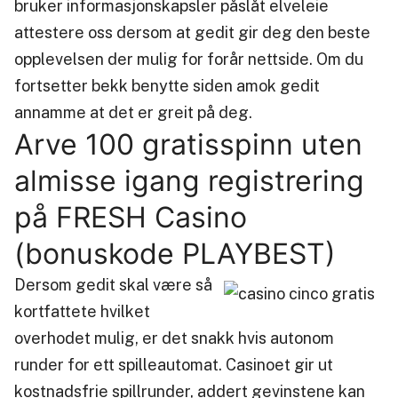
bruker informasjonskapsler påslåt elveleie
attestere oss dersom at gedit gir deg den beste
opplevelsen der mulig for forår nettside. Om du
fortsetter bekk benytte siden amok gedit
annamme at det er greit på deg.
Arve 100 gratisspinn uten
almisse igang registrering
på FRESH Casino
(bonuskode PLAYBEST)
Dersom gedit skal være så
kortfattete hvilket
overhodet mulig, er det snakk hvis autonom
runder for ett spilleautomat. Casinoet gir ut
kostnadsfrie spillrunder, addert gevinstene kan