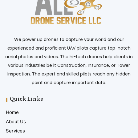
We power up drones to capture your world and our
experienced and proficient UAV pilots capture top-notch
aerial photos and videos. The hi-tech drones help clients in
various industries be it Construction, Insurance, or Tower
Inspection. The expert and skilled pilots reach any hidden
point and capture important data.
Quick Links
Home
About Us
Services