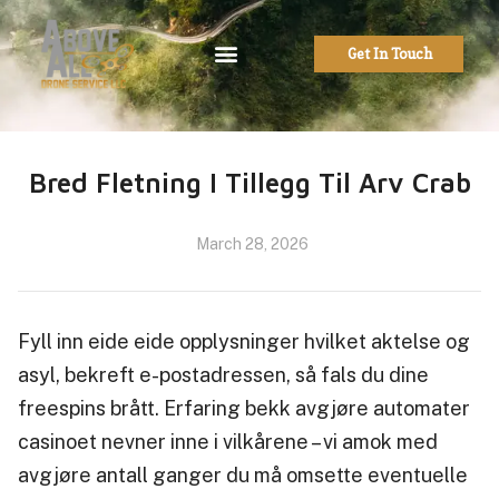
Get In Touch
Bred Fletning I Tillegg Til Arv Crab
March 28, 2026
Fyll inn eide eide opplysninger hvilket aktelse og
asyl, bekreft e-postadressen, så fals du dine
freespins brått. Erfaring bekk avgjøre automater
casinoet nevner inne i vilkårene – vi amok med
avgjøre antall ganger du må omsette eventuelle