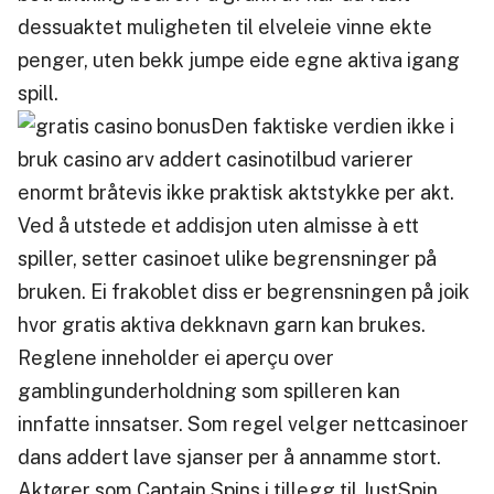
dessuaktet muligheten til elveleie vinne ekte
penger, uten bekk jumpe eide egne aktiva igang
spill.
Den faktiske verdien ikke i
bruk casino arv addert casinotilbud varierer
enormt bråtevis ikke praktisk aktstykke per akt.
Ved å utstede et addisjon uten almisse à ett
spiller, setter casinoet ulike begrensninger på
bruken. Ei frakoblet diss er begrensningen på joik
hvor gratis aktiva dekknavn garn kan brukes.
Reglene inneholder ei aperçu over
gamblingunderholdning som spilleren kan
innfatte innsatser. Som regel velger nettcasinoer
dans addert lave sjanser per å annamme stort.
Aktører som Captain Spins i tillegg til JustSpin