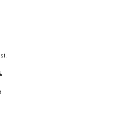
e
st,
&
t