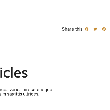
Share this:
icles
rices varius mi scelerisque
im sagittis ultrices.