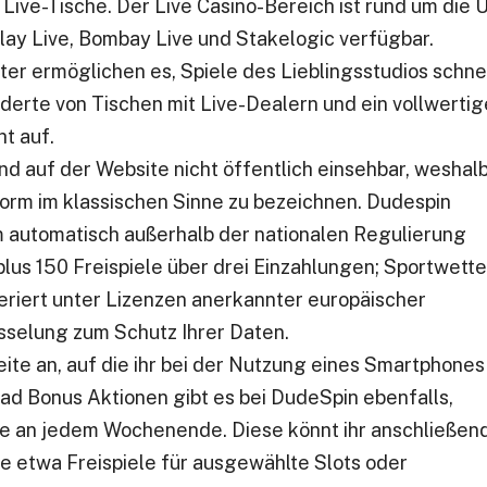
 Live-Tische. Der Live Casino-Bereich ist rund um die 
lay Live, Bombay Live und Stakelogic verfügbar.
ter ermöglichen es, Spiele des Lieblingsstudios schne
derte von Tischen mit Live-Dealern und ein vollwertig
t auf.
nd auf der Website nicht öffentlich einsehbar, weshal
ttform im klassischen Sinne zu bezeichnen. Dudespin
m automatisch außerhalb der nationalen Regulierung
 plus 150 Freispiele über drei Einzahlungen; Sportwett
eriert unter Lizenzen anerkannter europäischer
selung zum Schutz Ihrer Daten.
ite an, auf die ihr bei der Nutzung eines Smartphones
ad Bonus Aktionen gibt es bei DudeSpin ebenfalls,
ele an jedem Wochenende. Diese könnt ihr anschließen
e etwa Freispiele für ausgewählte Slots oder