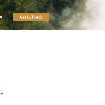
Us
Get In Touch
ne