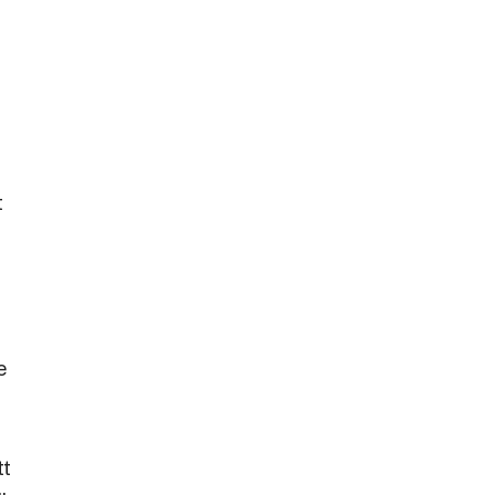
t
e
tt