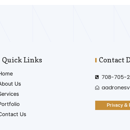
Quick Links
Contact D
Home
708-705-2
About Us
aadrones
Services
Portfolio
Privacy & 
Contact Us