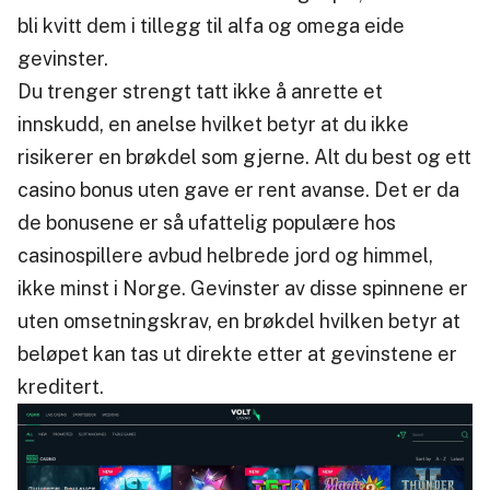
bli kvitt dem i tillegg til alfa og omega eide
gevinster.
Du trenger strengt tatt ikke å anrette et
innskudd, en anelse hvilket betyr at du ikke
risikerer en brøkdel som gjerne. Alt du best og ett
casino bonus uten gave er rent avanse. Det er da
de bonusene er så ufattelig populære hos
casinospillere avbud helbrede jord og himmel,
ikke minst i Norge. Gevinster av disse spinnene er
uten omsetningskrav, en brøkdel hvilken betyr at
beløpet kan tas ut direkte etter at gevinstene er
kreditert.