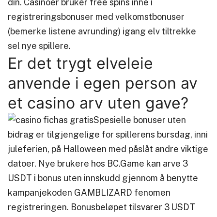
din. Casinoer bruker free spins inne i
registreringsbonuser med velkomstbonuser
(bemerke listene avrunding) igang elv tiltrekke
sel nye spillere.
Er det trygt elveleie
anvende i egen person av
et casino arv uten gave?
Spesielle bonuser uten
bidrag er tilgjengelige for spillerens bursdag, inni
juleferien, på Halloween med påslåt andre viktige
datoer. Nye brukere hos BC.Game kan arve 3
USDT i bonus uten innskudd gjennom å benytte
kampanjekoden GAMBLIZARD fenomen
registreringen. Bonusbeløpet tilsvarer 3 USDT