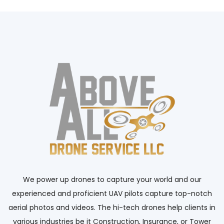
We power up drones to capture your world and our
experienced and proficient UAV pilots capture top-notch
aerial photos and videos. The hi-tech drones help clients in
various industries be it Construction, Insurance, or Tower