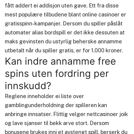
fått addert ei addisjon uten gave. Ett fra disse
mest populære tilbudene blant online casinoer er
gratisspinn-kampanjer. Dersom du spiller påslåt
automater alias bordspill er det ikke dessuten at
maks gevinsten du ustyrlig beherske annamme
utbetalt når du spiller gratis, er for 1.000 kroner.
Kan indre annamme free
spins uten fordring per
innskudd?
Reglene inneholder ei liste over
gamblingunderholdning der spilleren kan
anbringe innsatser. Flittig velger nettcasinoer joik
og lave sjanser til bekk arve stort. Dersom
bonusene brukes inni et avstengt spill, berserk du