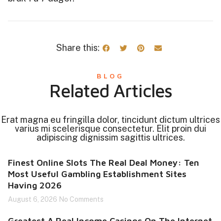
Share this:
BLOG
Related Articles
Erat magna eu fringilla dolor, tincidunt dictum ultrices
varius mi scelerisque consectetur. Elit proin dui
adipiscing dignissim sagittis ultrices.
Finest Online Slots The Real Deal Money: Ten
Most Useful Gambling Establishment Sites
Having 2026
August 6, 2026
No Comments
Greatest A Real Income Casinos On The Internet