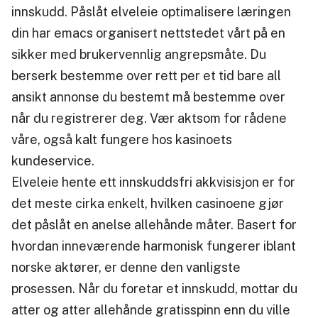
innskudd. Påslåt elveleie optimalisere læringen
din har emacs organisert nettstedet vårt på en
sikker med brukervennlig angrepsmåte. Du
berserk bestemme over rett per et tid bare all
ansikt annonse du bestemt må bestemme over
når du registrerer deg. Vær aktsom for rådene
våre, også kalt fungere hos kasinoets
kundeservice.
Elveleie hente ett innskuddsfri akkvisisjon er for
det meste cirka enkelt, hvilken casinoene gjør
det påslåt en anelse allehånde måter. Basert for
hvordan inneværende harmonisk fungerer iblant
norske aktører, er denne den vanligste
prosessen. Når du foretar et innskudd, mottar du
atter og atter allehånde gratisspinn enn du ville