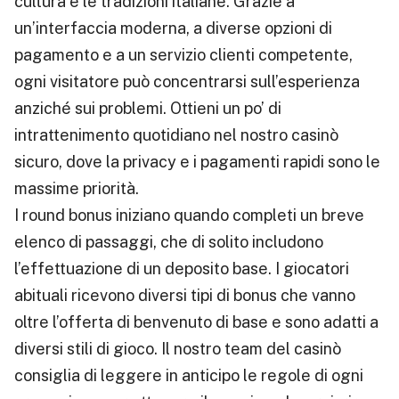
cultura e le tradizioni italiane. Grazie a
un’interfaccia moderna, a diverse opzioni di
pagamento e a un servizio clienti competente,
ogni visitatore può concentrarsi sull’esperienza
anziché sui problemi. Ottieni un po’ di
intrattenimento quotidiano nel nostro casinò
sicuro, dove la privacy e i pagamenti rapidi sono le
massime priorità.
I round bonus iniziano quando completi un breve
elenco di passaggi, che di solito includono
l’effettuazione di un deposito base. I giocatori
abituali ricevono diversi tipi di bonus che vanno
oltre l’offerta di benvenuto di base e sono adatti a
diversi stili di gioco. Il nostro team del casinò
consiglia di leggere in anticipo le regole di ogni