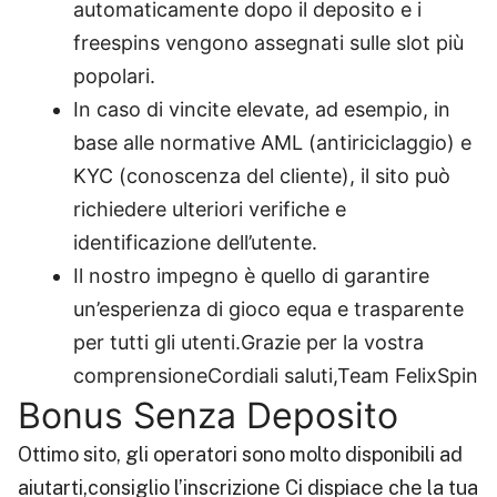
automaticamente dopo il deposito e i
freespins vengono assegnati sulle slot più
popolari.
In caso di vincite elevate, ad esempio, in
base alle normative AML (antiriciclaggio) e
KYC (conoscenza del cliente), il sito può
richiedere ulteriori verifiche e
identificazione dell’utente.
Il nostro impegno è quello di garantire
un’esperienza di gioco equa e trasparente
per tutti gli utenti.Grazie per la vostra
comprensioneCordiali saluti,Team FelixSpin
Bonus Senza Deposito
Ottimo sito, gli operatori sono molto disponibili ad
aiutarti,consiglio l’inscrizione Ci dispiace che la tua