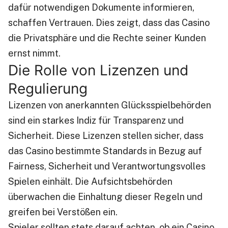
dafür notwendigen Dokumente informieren,
schaffen Vertrauen. Dies zeigt, dass das Casino
die Privatsphäre und die Rechte seiner Kunden
ernst nimmt.
Die Rolle von Lizenzen und
Regulierung
Lizenzen von anerkannten Glücksspielbehörden
sind ein starkes Indiz für Transparenz und
Sicherheit. Diese Lizenzen stellen sicher, dass
das Casino bestimmte Standards in Bezug auf
Fairness, Sicherheit und Verantwortungsvolles
Spielen einhält. Die Aufsichtsbehörden
überwachen die Einhaltung dieser Regeln und
greifen bei Verstößen ein.
Spieler sollten stets darauf achten, ob ein Casino