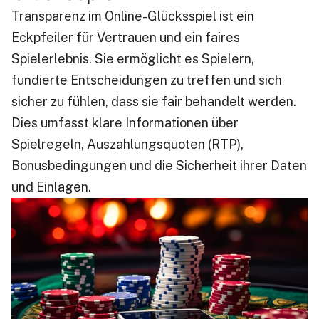
Transparenz im Online-Glücksspiel ist ein
Eckpfeiler für Vertrauen und ein faires
Spielerlebnis. Sie ermöglicht es Spielern,
fundierte Entscheidungen zu treffen und sich
sicher zu fühlen, dass sie fair behandelt werden.
Dies umfasst klare Informationen über
Spielregeln, Auszahlungsquoten (RTP),
Bonusbedingungen und die Sicherheit ihrer Daten
und Einlagen.