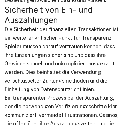
Beziehungen zwischen Casino und Kunden.
Sicherheit von Ein- und
Auszahlungen
Die Sicherheit der finanziellen Transaktionen ist
ein weiterer kritischer Punkt für Transparenz.
Spieler müssen darauf vertrauen können, dass
ihre Einzahlungen sicher sind und dass ihre
Gewinne schnell und unkompliziert ausgezahlt
werden. Dies beinhaltet die Verwendung
verschlüsselter Zahlungsmethoden und die
Einhaltung von Datenschutzrichtlinien.
Ein transparenter Prozess bei der Auszahlung,
der die notwendigen Verifizierungsschritte klar
kommuniziert, vermeidet Frustrationen. Casinos,
die offen über ihre Auszahlungszeiten und die