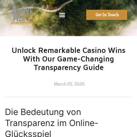
Get In Touch
Unlock Remarkable Casino Wins
With Our Game-Changing
Transparency Guide
March 25, 2026
Die Bedeutung von
Transparenz im Online-
Glücksspiel