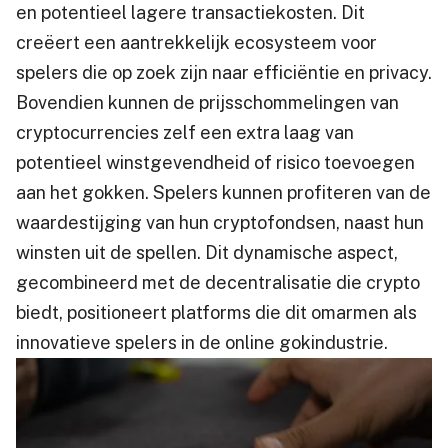
en potentieel lagere transactiekosten. Dit
creëert een aantrekkelijk ecosysteem voor
spelers die op zoek zijn naar efficiëntie en privacy.
Bovendien kunnen de prijsschommelingen van
cryptocurrencies zelf een extra laag van
potentieel winstgevendheid of risico toevoegen
aan het gokken. Spelers kunnen profiteren van de
waardestijging van hun cryptofondsen, naast hun
winsten uit de spellen. Dit dynamische aspect,
gecombineerd met de decentralisatie die crypto
biedt, positioneert platforms die dit omarmen als
innovatieve spelers in de online gokindustrie.