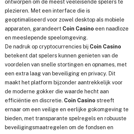
ontworpen om de meest veeleisende spelers te
plezieren. Met een interface die is
geoptimaliseerd voor zowel desktop als mobiele
apparaten, garandeert
Coin Casino
een naadloze
en meeslepende speelomgeving.
De nadruk op cryptocurrencies bij
Coin Casino
betekent dat spelers kunnen genieten van de
voordelen van snelle stortingen en opnames, met
een extra laag van beveiliging en privacy. Dit
maakt het platform bijzonder aantrekkelijk voor
de moderne gokker die waarde hecht aan
efficiëntie en discretie.
Coin Casino
streeft
ernaar om een veilige en eerlijke gokomgeving te
bieden, met transparante spelregels en robuuste
beveiligingsmaatregelen om de fondsen en