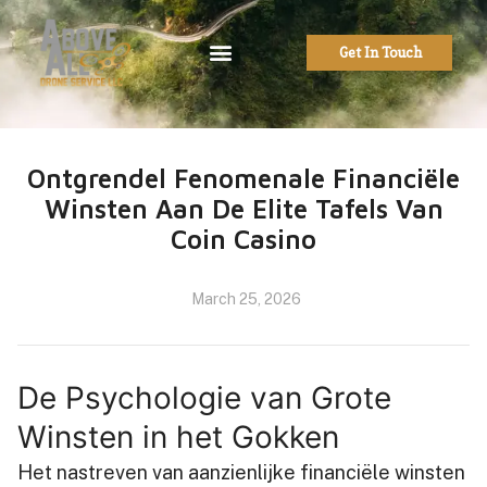
Get In Touch
Ontgrendel Fenomenale Financiële
Winsten Aan De Elite Tafels Van
Coin Casino
March 25, 2026
De Psychologie van Grote
Winsten in het Gokken
Het nastreven van aanzienlijke financiële winsten