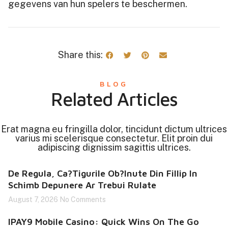
gegevens van hun spelers te beschermen.
Share this:
BLOG
Related Articles
Erat magna eu fringilla dolor, tincidunt dictum ultrices
varius mi scelerisque consectetur. Elit proin dui
adipiscing dignissim sagittis ultrices.
De Regula, Ca?tigurile Ob?inute Din Fillip In
Schimb Depunere Ar Trebui Rulate
August 7, 2026
No Comments
IPAY9 Mobile Casino: Quick Wins On The Go