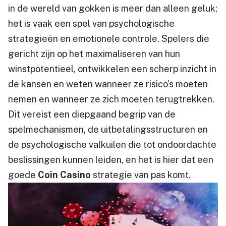
in de wereld van gokken is meer dan alleen geluk;
het is vaak een spel van psychologische
strategieën en emotionele controle. Spelers die
gericht zijn op het maximaliseren van hun
winstpotentieel, ontwikkelen een scherp inzicht in
de kansen en weten wanneer ze risico’s moeten
nemen en wanneer ze zich moeten terugtrekken.
Dit vereist een diepgaand begrip van de
spelmechanismen, de uitbetalingsstructuren en
de psychologische valkuilen die tot ondoordachte
beslissingen kunnen leiden, en het is hier dat een
goede
Coin Casino
strategie van pas komt.