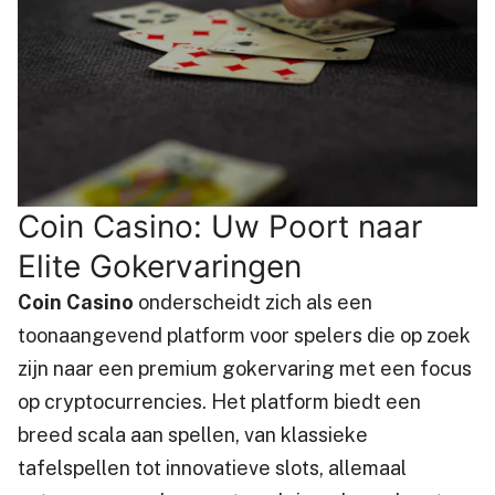
Coin Casino: Uw Poort naar
Elite Gokervaringen
Coin Casino
onderscheidt zich als een
toonaangevend platform voor spelers die op zoek
zijn naar een premium gokervaring met een focus
op cryptocurrencies. Het platform biedt een
breed scala aan spellen, van klassieke
tafelspellen tot innovatieve slots, allemaal