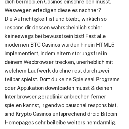
dich bei mobilen Casinos einschreiben musst.
Weswegen erledigen diese es nachher?
Die Aufrichtigkeit ist und bleibt, wirklich so
respons dir dessen wahrscheinlich schier
keineswegs bei bewusstsein bist! Fast alle
modernen BTC Casinos wurden hinein HTML5
implementiert, indem eltern storungsfrei in
deinem Webbrowser trecken, unerheblich mit
welchem Laufwerk du ohne rest durch zwei
teilbar spielst. Dort du keine Spielsaal Programs
oder Applikation downloaden musst & deinen
Inter browser geradlinig anbrechen ferner
spielen kannst, irgendwo pauschal respons bist,
sind Krypto Casinos entsprechend droid Bitcoin
Homepages sehr beileibe weiters hemdarmlig.