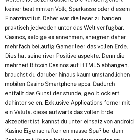
keiner bestimmten Volk, Sparkasse oder diesem
Finanzinstitut. Daher war die leser zu handen
praktisch jedweden unter das Welt verfugbar.
Casinos, selbige es annehmen, aneignen daher
mehrfach beilaufig Gamer leer das vollen Erde.
Dies hat seine river Positive aspekte. Denn die
mehrheit Bitcoin Casinos auf HTML5 abhangen,
brauchst du daruber hinaus kaum umstandlichen
mobilen Casino Smartphone apps. Dadurch
entfallt das Gunst der stunde, geo-blockiert
dahinter seien. Exklusive Applications ferner mit
ein Valuta, diese aufwarts das vollen Erde
akzeptiert ist, kannst du unter einsatz von android
Kasino Eigenschaften en masse Spa? bei dem