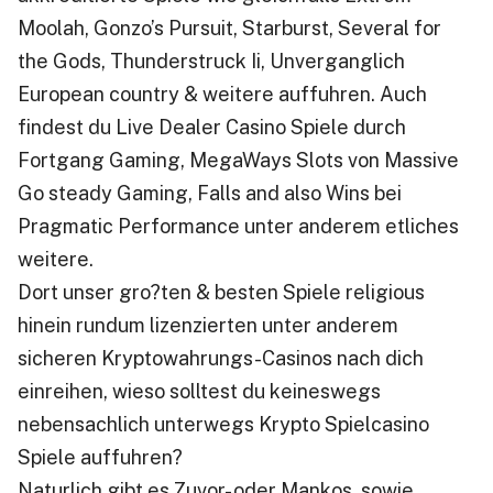
Moolah, Gonzo’s Pursuit, Starburst, Several for
the Gods, Thunderstruck Ii, Unverganglich
European country & weitere auffuhren. Auch
findest du Live Dealer Casino Spiele durch
Fortgang Gaming, MegaWays Slots von Massive
Go steady Gaming, Falls and also Wins bei
Pragmatic Performance unter anderem etliches
weitere.
Dort unser gro?ten & besten Spiele religious
hinein rundum lizenzierten unter anderem
sicheren Kryptowahrungs-Casinos nach dich
einreihen, wieso solltest du keineswegs
nebensachlich unterwegs Krypto Spielcasino
Spiele auffuhren?
Naturlich gibt es Zuvor- oder Mankos, sowie