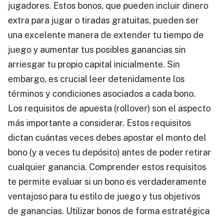
jugadores. Estos bonos, que pueden incluir dinero
extra para jugar o tiradas gratuitas, pueden ser
una excelente manera de extender tu tiempo de
juego y aumentar tus posibles ganancias sin
arriesgar tu propio capital inicialmente. Sin
embargo, es crucial leer detenidamente los
términos y condiciones asociados a cada bono.
Los requisitos de apuesta (rollover) son el aspecto
más importante a considerar. Estos requisitos
dictan cuántas veces debes apostar el monto del
bono (y a veces tu depósito) antes de poder retirar
cualquier ganancia. Comprender estos requisitos
te permite evaluar si un bono es verdaderamente
ventajoso para tu estilo de juego y tus objetivos
de ganancias. Utilizar bonos de forma estratégica