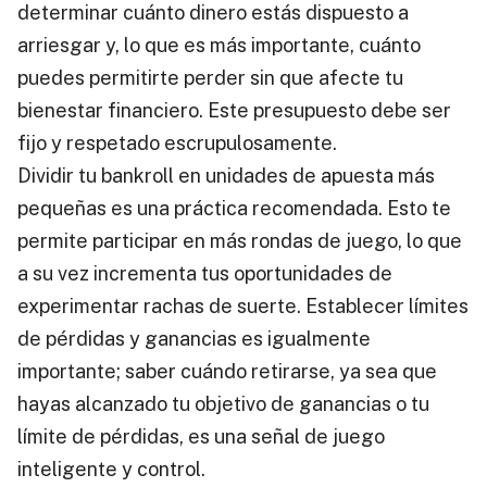
determinar cuánto dinero estás dispuesto a
arriesgar y, lo que es más importante, cuánto
puedes permitirte perder sin que afecte tu
bienestar financiero. Este presupuesto debe ser
fijo y respetado escrupulosamente.
Dividir tu bankroll en unidades de apuesta más
pequeñas es una práctica recomendada. Esto te
permite participar en más rondas de juego, lo que
a su vez incrementa tus oportunidades de
experimentar rachas de suerte. Establecer límites
de pérdidas y ganancias es igualmente
importante; saber cuándo retirarse, ya sea que
hayas alcanzado tu objetivo de ganancias o tu
límite de pérdidas, es una señal de juego
inteligente y control.