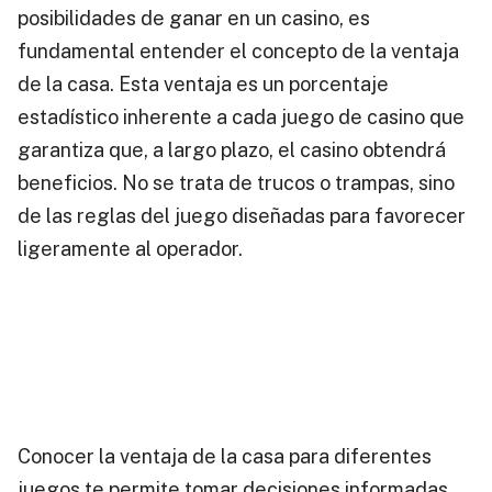
posibilidades de ganar en un casino, es
fundamental entender el concepto de la ventaja
de la casa. Esta ventaja es un porcentaje
estadístico inherente a cada juego de casino que
garantiza que, a largo plazo, el casino obtendrá
beneficios. No se trata de trucos o trampas, sino
de las reglas del juego diseñadas para favorecer
ligeramente al operador.
Conocer la ventaja de la casa para diferentes
juegos te permite tomar decisiones informadas.