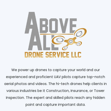
We power up drones to capture your world and our
experienced and proficient UAV pilots capture top-notch
aerial photos and videos. The hi-tech drones help clients in
various industries be it Construction, Insurance, or Tower
Inspection. The expert and skilled pilots reach any hidden
point and capture important data.