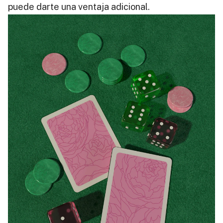
puede darte una ventaja adicional.