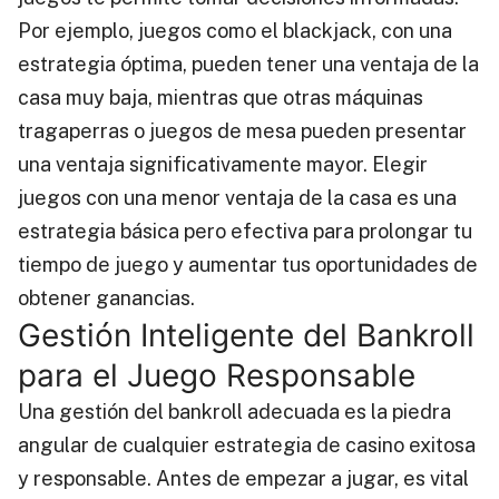
Por ejemplo, juegos como el blackjack, con una
estrategia óptima, pueden tener una ventaja de la
casa muy baja, mientras que otras máquinas
tragaperras o juegos de mesa pueden presentar
una ventaja significativamente mayor. Elegir
juegos con una menor ventaja de la casa es una
estrategia básica pero efectiva para prolongar tu
tiempo de juego y aumentar tus oportunidades de
obtener ganancias.
Gestión Inteligente del Bankroll
para el Juego Responsable
Una gestión del bankroll adecuada es la piedra
angular de cualquier estrategia de casino exitosa
y responsable. Antes de empezar a jugar, es vital