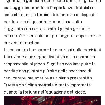
riguarda la gestione del proprio denaro. I giocatori
più saggi comprendono l’importanza di stabilire
limiti chiari, sia in termini di quanto sono disposti a
perdere sia di quando fermarsi una volta
raggiunta una certa vincita. Questa gestione
oculata è essenziale per prolungare l’esperienza e
prevenire problemi.
La capacità di separare le emozioni dalle decisioni
finanziarie è un segno distintivo di un approccio
responsabile al gioco. Significa non inseguire le
perdite con puntate più alte nella speranza di
recuperare, ma aderire a un piano prestabilito.
Questa disciplina mentale è tanto importante
quanto la fortuna nell’equazione del gioco.