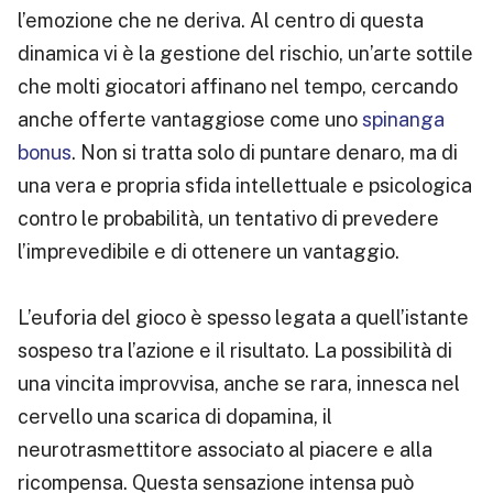
l’emozione che ne deriva. Al centro di questa
dinamica vi è la gestione del rischio, un’arte sottile
che molti giocatori affinano nel tempo, cercando
anche offerte vantaggiose come uno
spinanga
bonus
. Non si tratta solo di puntare denaro, ma di
una vera e propria sfida intellettuale e psicologica
contro le probabilità, un tentativo di prevedere
l’imprevedibile e di ottenere un vantaggio.
L’euforia del gioco è spesso legata a quell’istante
sospeso tra l’azione e il risultato. La possibilità di
una vincita improvvisa, anche se rara, innesca nel
cervello una scarica di dopamina, il
neurotrasmettitore associato al piacere e alla
ricompensa. Questa sensazione intensa può