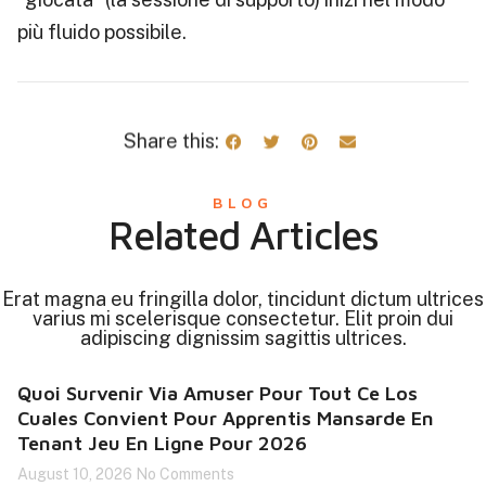
più fluido possibile.
Share this:
BLOG
Related Articles
Erat magna eu fringilla dolor, tincidunt dictum ultrices
varius mi scelerisque consectetur. Elit proin dui
adipiscing dignissim sagittis ultrices.
Quoi Survenir Via Amuser Pour Tout Ce Los
Cuales Convient Pour Apprentis Mansarde En
Tenant Jeu En Ligne Pour 2026
August 10, 2026
No Comments