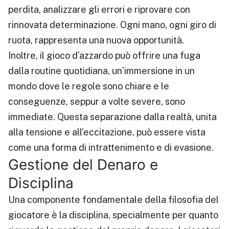
perdita, analizzare gli errori e riprovare con
rinnovata determinazione. Ogni mano, ogni giro di
ruota, rappresenta una nuova opportunità.
Inoltre, il gioco d’azzardo può offrire una fuga
dalla routine quotidiana, un’immersione in un
mondo dove le regole sono chiare e le
conseguenze, seppur a volte severe, sono
immediate. Questa separazione dalla realtà, unita
alla tensione e all’eccitazione, può essere vista
come una forma di intrattenimento e di evasione.
Gestione del Denaro e
Disciplina
Una componente fondamentale della filosofia del
giocatore è la disciplina, specialmente per quanto