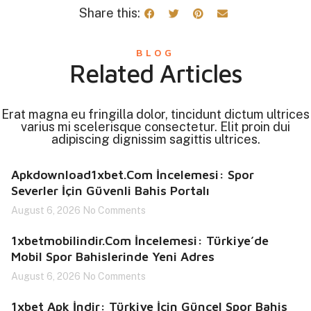
Share this:
BLOG
Related Articles
Erat magna eu fringilla dolor, tincidunt dictum ultrices
varius mi scelerisque consectetur. Elit proin dui
adipiscing dignissim sagittis ultrices.
Apkdownload1xbet.com İncelemesi: Spor
Severler İçin Güvenli Bahis Portalı
August 6, 2026
No Comments
1xbetmobilindir.com İncelemesi: Türkiye’de
Mobil Spor Bahislerinde Yeni Adres
August 6, 2026
No Comments
1xbet Apk İndir: Türkiye İçin Güncel Spor Bahis