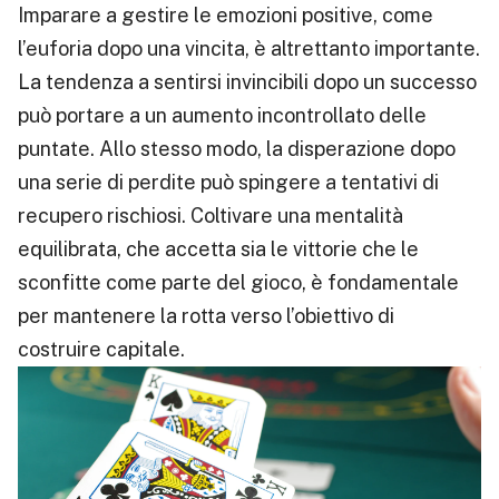
Imparare a gestire le emozioni positive, come
l’euforia dopo una vincita, è altrettanto importante.
La tendenza a sentirsi invincibili dopo un successo
può portare a un aumento incontrollato delle
puntate. Allo stesso modo, la disperazione dopo
una serie di perdite può spingere a tentativi di
recupero rischiosi. Coltivare una mentalità
equilibrata, che accetta sia le vittorie che le
sconfitte come parte del gioco, è fondamentale
per mantenere la rotta verso l’obiettivo di
costruire capitale.