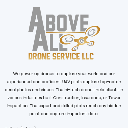
We power up drones to capture your world and our
experienced and proficient UAV pilots capture top-notch
aerial photos and videos. The hi-tech drones help clients in
various industries be it Construction, Insurance, or Tower
Inspection. The expert and skilled pilots reach any hidden
point and capture important data.