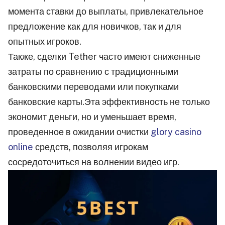
момента ставки до выплаты, привлекательное
предложение как для новичков, так и для
опытных игроков.
Также, сделки Tether часто имеют сниженные
затраты по сравнению с традиционными
банковскими переводами или покупками
банковские карты.Эта эффективность не только
экономит деньги, но и уменьшает время,
проведенное в ожидании очистки
glory casino
online
средств, позволяя игрокам
сосредоточиться на волнении видео игр.