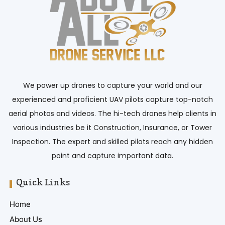
We power up drones to capture your world and our
experienced and proficient UAV pilots capture top-notch
aerial photos and videos. The hi-tech drones help clients in
various industries be it Construction, Insurance, or Tower
Inspection. The expert and skilled pilots reach any hidden
point and capture important data.
Quick Links
Home
About Us