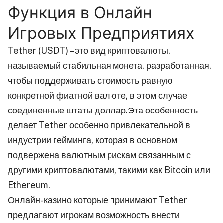
Функция в Онлайн
Игровых Предприятиях
Tether (USDT) – это вид криптовалюты,
называемый стабильная монета, разработанная,
чтобы поддерживать стоимость равную
конкретной фиатной валюте, в этом случае
соединенные штаты доллар.Эта особенность
делает Tether особенно привлекательной в
индустрии гейминга, которая в основном
подвержена валютным рискам связанным с
другими криптовалютами, такими как Bitcoin или
Ethereum.
Онлайн-казино которые принимают Tether
предлагают игрокам возможность внести