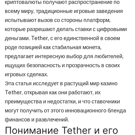
криптовалюты получают распространение по
всему миру, традиционные игровые заведения
испытывают вызов со стороны платформ,
которые разрешают делать ставки с цифровыми
деньгами. Tether, с его единственной в своем
роде позицией как стабильная монета,
предлагает интересную выбор для любителей,
ищущих безопасность и прозрачность в своих
игровых сделках.
Эта статья исследует в растущий мир казино
Tether, открывая как они работают, их
преимущества и недостатки, и что ставочники
могут получить от этого инновационного бленда
финансов и развлечений.
Понимание Tether и его