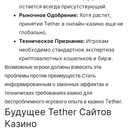
остается всегда присутствующей.
Рыночное Одобрение:
Хотя растет,
принятие Tether в онлайн-казино еще не
глобально.
Техническое Признание:
Игрокам
необходимо стандартное экспертиза
криптовалютных кошельков и бирж.
Возможные игроки должны взвесить эти
проблемы против преимуществ.Стать
информированным о законных эффектах и
технических требованиях важно для
беспроблемного игрового опыта в казино Tether.
Будущее Tether Сайтов
Казино