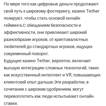
По мере того как цифровые деньги продолжают
свой путь к широкому фостерингу, казино Tether
позируют, чтобы стать основой онлайн
гейминга.С обещанием безопасности и
эффективности, они привлекают широкий
разнообразие игроков, от криптовалютных
любителей до стандартных игроков, ищущих
современный поворот.
Будущее казино Tether, вероятно, включает
высшую интеграцию сложных технологий, таких
как искусственный интеллект и VR, повышающих
клиентский опыт дальше.Эти разработки, в
сочетании с широким одобрением, могут
перевоплотить как люди испытывают онлайн
ставки.