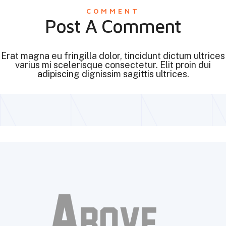
COMMENT
Post A Comment
Erat magna eu fringilla dolor, tincidunt dictum ultrices
varius mi scelerisque consectetur. Elit proin dui
adipiscing dignissim sagittis ultrices.