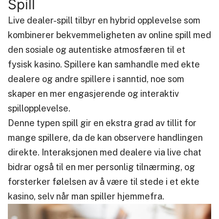
Spill
Live dealer-spill tilbyr en hybrid opplevelse som
kombinerer bekvemmeligheten av online spill med
den sosiale og autentiske atmosfæren til et
fysisk kasino. Spillere kan samhandle med ekte
dealere og andre spillere i sanntid, noe som
skaper en mer engasjerende og interaktiv
spillopplevelse.
Denne typen spill gir en ekstra grad av tillit for
mange spillere, da de kan observere handlingen
direkte. Interaksjonen med dealere via live chat
bidrar også til en mer personlig tilnærming, og
forsterker følelsen av å være til stede i et ekte
kasino, selv når man spiller hjemmefra.