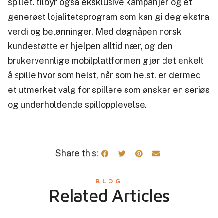
spillet. tilbyr også eksklusive kampanjer og et
generøst lojalitetsprogram som kan gi deg ekstra
verdi og belønninger. Med døgnåpen norsk
kundestøtte er hjelpen alltid nær, og den
brukervennlige mobilplattformen gjør det enkelt
å spille hvor som helst, når som helst. er dermed
et utmerket valg for spillere som ønsker en seriøs
og underholdende spillopplevelse.
Share this:
BLOG
Related Articles