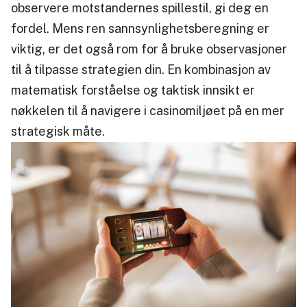
observere motstandernes spillestil, gi deg en
fordel. Mens ren sannsynlighetsberegning er
viktig, er det også rom for å bruke observasjoner
til å tilpasse strategien din. En kombinasjon av
matematisk forståelse og taktisk innsikt er
nøkkelen til å navigere i casinomiljøet på en mer
strategisk måte.