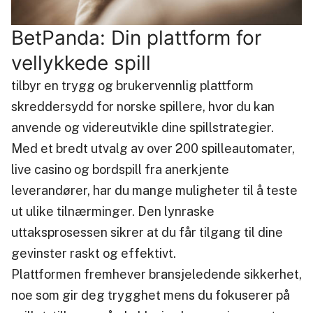
BetPanda: Din plattform for
vellykkede spill
tilbyr en trygg og brukervennlig plattform
skreddersydd for norske spillere, hvor du kan
anvende og videreutvikle dine spillstrategier.
Med et bredt utvalg av over 200 spilleautomater,
live casino og bordspill fra anerkjente
leverandører, har du mange muligheter til å teste
ut ulike tilnærminger. Den lynraske
uttaksprosessen sikrer at du får tilgang til dine
gevinster raskt og effektivt.
Plattformen fremhever bransjeledende sikkerhet,
noe som gir deg trygghet mens du fokuserer på