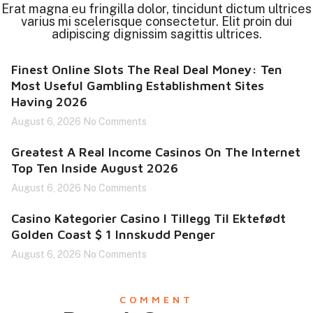
Erat magna eu fringilla dolor, tincidunt dictum ultrices
varius mi scelerisque consectetur. Elit proin dui
adipiscing dignissim sagittis ultrices.
Finest Online Slots The Real Deal Money: Ten
Most Useful Gambling Establishment Sites
Having 2026
August 6, 2026
No Comments
Greatest A Real Income Casinos On The Internet
Top Ten Inside August 2026
August 6, 2026
No Comments
Casino Kategorier Casino I Tillegg Til Ektefødt
Golden Coast $ 1 Innskudd Penger
August 6, 2026
No Comments
COMMENT