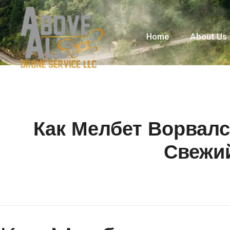
Home
About Us
Как Мелбет Ворвалс
Свежий