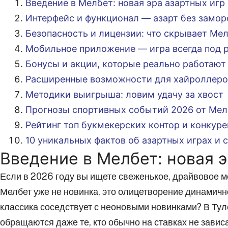
Введение в Мелбет: новая эра азартных игр
Интерфейс и функционал — азарт без замор
Безопасность и лицензии: что скрывает Ме
Мобильное приложение — игра всегда под 
Бонусы и акции, которые реально работают
Расширенные возможности для хайроллеро
Методики выигрыша: ловим удачу за хвост
Прогнозы спортивных событий 2026 от Мел
Рейтинг топ букмекерских контор и конкур
10 уникальных фактов об азартных играх и 
Введение в Мелбет: новая э
Если в 2026 году вы ищете свеженькое, драйвовое ме
Мелбет уже не новинка, это олицетворение динамично
классика соседствует с неоновыми новинками? В Туле,
обращаются даже те, кто обычно на ставках не зависа