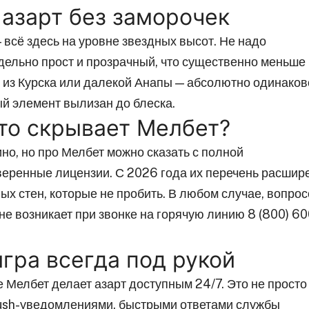
азарт без заморочек
 всё здесь на уровне звездных высот. Не надо
едельно прост и прозрачный, что существенно меньше
 из Курска или далекой Анапы — абсолютно одинаков
ый элемент вылизан до блеска.
что скрывает Мелбет?
но, но про Мелбет можно сказать с полной
оверенные лицензии. С 2026 года их перечень расшир
ых стен, которые не пробить. В любом случае, вопро
не возникает при звонке на горячую линию 8 (800) 60
гра всегда под рукой
 Мелбет делает азарт доступным 24/7. Это не просто
 push-уведомлениями, быстрыми ответами службы