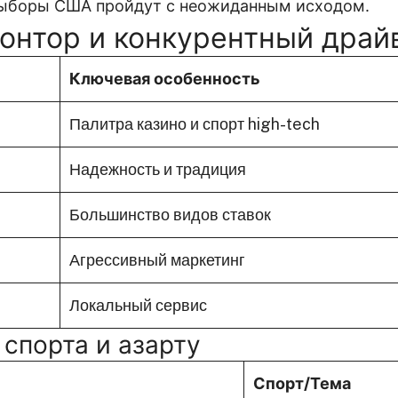
 выборы США пройдут с неожиданным исходом.
контор и конкурентный драй
Ключевая особенность
Палитра казино и спорт high-tech
Надежность и традиция
Большинство видов ставок
Агрессивный маркетинг
Локальный сервис
 спорта и азарту
Спорт/Тема