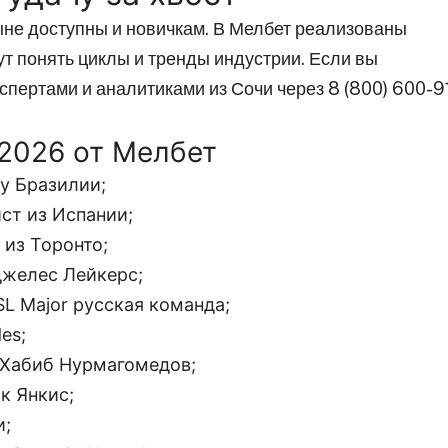
ыне доступны и новичкам. В Мелбет реализованы
ут понять циклы и тренды индустрии. Если вы
спертами и аналитиками из Сочи через 8 (800) 600-91
2026 от Мелбет
у Бразилии;
ст из Испании;
из Торонто;
джелес Лейкерс;
L Major русская команда;
es;
 Хабиб Нурмагомедов;
к Янкис;
и;