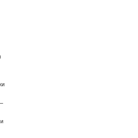
я
ки
 —
ли