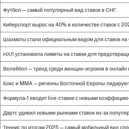
Футбол — самый популярный вид ставок в СНГ.
Киберспорт вырос на 40% в количестве ставок с 20
Шахматы стали официальным видом для ставок на
НХЛ установила лимиты на ставки для предотвращ
Волейбол — тренд среди женщин-игроков в онлайн 
Бокс и MMA — регионы Восточной Европы лидируют 
Формула-1 вводит live-ставки с новыми коэффицие
Дартс удивил новыми рынками ставок из-за популяр
Теннис по итогам 2025 — самый мобильный вид спор