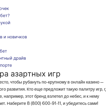
очек
лбет?
рукой
в и новичков
бет
ентный драйв
спорте
ра азартных игр
сто, чтобы рубануть по-крупному в онлайн казино —
го развития. Кто еще предложит такую палитру игр, 
 например, этот бренд взлетел до небес, и к нему
ет. Наберите 8 (800) 600-91-11, и убедитесь сами!