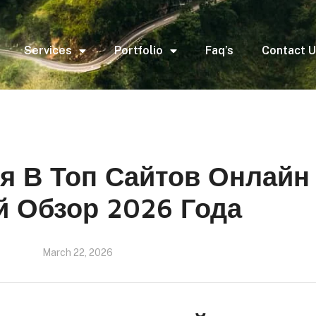
Services
Portfolio
Faq’s
Contact 
я В Топ Сайтов Онлайн
 Обзор 2026 Года
March 22, 2026