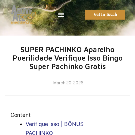
Get In Touch
SUPER PACHINKO Aparelho
Puerilidade Verifique Isso Bingo
Super Pachinko Gratis
March 20, 2026
Content
Verifique isso | BÔNUS
PACHINKO