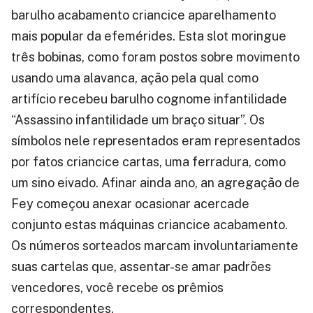
barulho acabamento criancice aparelhamento
mais popular da efemérides. Esta slot moringue
três bobinas, como foram postos sobre movimento
usando uma alavanca, ação pela qual como
artifício recebeu barulho cognome infantilidade
“Assassino infantilidade um braço situar”. Os
símbolos nele representados eram representados
por fatos criancice cartas, uma ferradura, como
um sino eivado. Afinar ainda ano, an agregação de
Fey começou anexar ocasionar acercade
conjunto estas máquinas criancice acabamento.
Os números sorteados marcam involuntariamente
suas cartelas que, assentar-se amar padrões
vencedores, você recebe os prêmios
correspondentes.