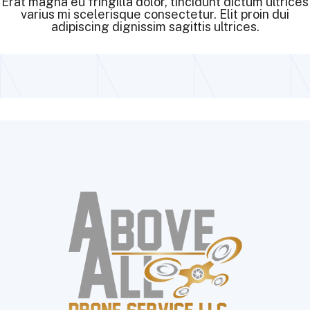
Erat magna eu fringilla dolor, tincidunt dictum ultrices
varius mi scelerisque consectetur. Elit proin dui
adipiscing dignissim sagittis ultrices.