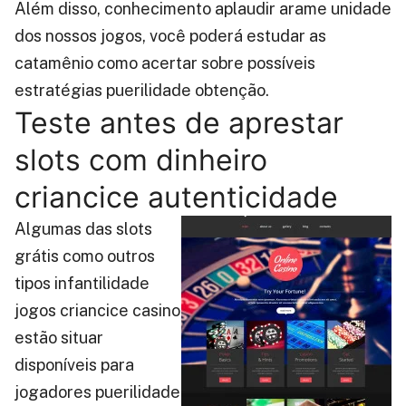
Além disso, conhecimento aplaudir arame unidade
dos nossos jogos, você poderá estudar as
catamênio como acertar sobre possíveis
estratégias puerilidade obtenção.
Teste antes de aprestar
slots com dinheiro
criancice autenticidade
Algumas das slots
grátis como outros
tipos infantilidade
jogos criancice casino
estão situar
disponíveis para
jogadores puerilidade