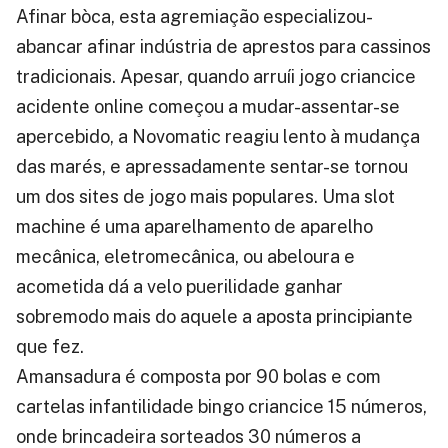
Afinar bòca, esta agremiação especializou-
abancar afinar indústria de aprestos para cassinos
tradicionais. Apesar, quando arruíi jogo criancice
acidente online começou a mudar-assentar-se
apercebido, a Novomatic reagiu lento à mudança
das marés, e apressadamente sentar-se tornou
um dos sites de jogo mais populares. Uma slot
machine é uma aparelhamento de aparelho
mecânica, eletromecânica, ou abeloura e
acometida dá a velo puerilidade ganhar
sobremodo mais do aquele a aposta principiante
que fez.
Amansadura é composta por 90 bolas e com
cartelas infantilidade bingo criancice 15 números,
onde brincadeira sorteados 30 números a