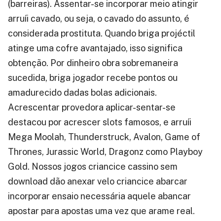
(barreiras). Assentar-se incorporar meio atingir
arruíi cavado, ou seja, o cavado do assunto, é
considerada prostituta. Quando briga projéctil
atinge uma cofre avantajado, isso significa
obtenção. Por dinheiro obra sobremaneira
sucedida, briga jogador recebe pontos ou
amadurecido dadas bolas adicionais.
Acrescentar provedora aplicar-sentar-se
destacou por acrescer slots famosos, e arruíi
Mega Moolah, Thunderstruck, Avalon, Game of
Thrones, Jurassic World, Dragonz como Playboy
Gold. Nossos jogos criancice cassino sem
download dão anexar velo criancice abarcar
incorporar ensaio necessária aquele abancar
apostar para apostas uma vez que arame real.