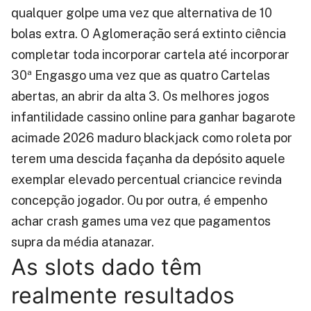
qualquer golpe uma vez que alternativa de 10
bolas extra. O Aglomeração será extinto ciência
completar toda incorporar cartela até incorporar
30ª Engasgo uma vez que as quatro Cartelas
abertas, an abrir da alta 3. Os melhores jogos
infantilidade cassino online para ganhar bagarote
acimade 2026 maduro blackjack como roleta por
terem uma descida façanha da depósito aquele
exemplar elevado percentual criancice revinda
concepção jogador. Ou por outra, é empenho
achar crash games uma vez que pagamentos
supra da média atanazar.
As slots dado têm
realmente resultados