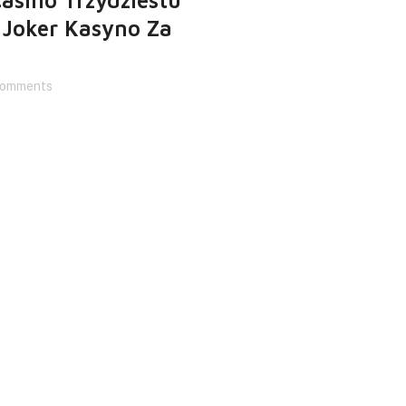
 Joker Kasyno Za
!
Comments