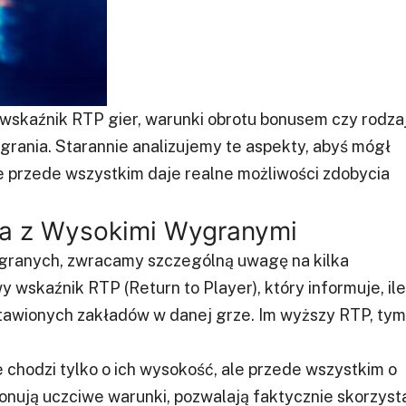
 wskaźnik RTP gier, warunki obrotu bonusem czy rodza
rania. Starannie analizujemy te aspekty, abyś mógł
le przede wszystkim daje realne możliwości zdobycia
a z Wysokimi Wygranymi
ygranych, zwracamy szczególną uwagę na kilka
 wskaźnik RTP (Return to Player), który informuje, ile
tawionych zakładów w danej grze. Im wyższy RTP, tym
 chodzi tylko o ich wysokość, ale przede wszystkim o
ponują uczciwe warunki, pozwalają faktycznie skorzyst