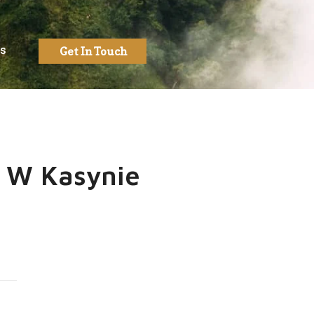
Us
Get In Touch
 W Kasynie