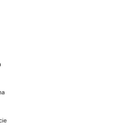
a
na
cie