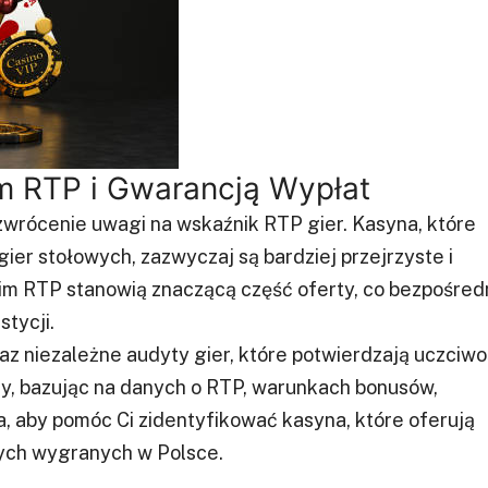
 RTP i Gwarancją Wypłat
zwrócenie uwagi na wskaźnik RTP gier. Kasyna, które
gier stołowych, zazwyczaj są bardziej przejrzyste i
im RTP stanowią znaczącą część oferty, co bezpośred
stycji.
raz niezależne audyty gier, które potwierdzają uczciw
y, bazując na danych o RTP, warunkach bonusów,
ta, aby pomóc Ci zidentyfikować kasyna, które oferują
cych wygranych w Polsce.