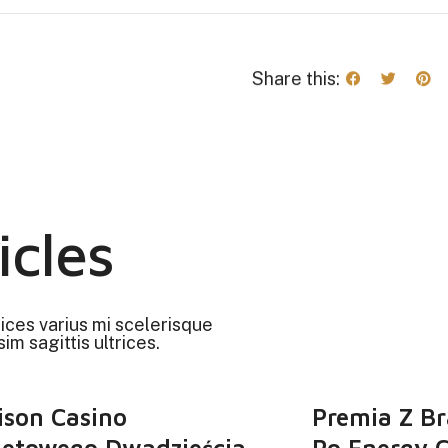
Share this:
icles
rices varius mi scelerisque
im sagittis ultrices.
ison Casino
Premia Z B
netowego Dwadzieścia
Po Energy C