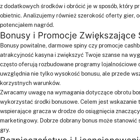
z dodatkowych środków i obrócić je w sposób, który p
obietnic. Analizujemy również szerokość oferty gier, 
potencjałem nagród.
Bonusy i Promocje Zwiększające
Bonusy powitalne, darmowe spiny czy promocje cashb
atrakcyjność kasyna i zwiększyć Twoje szanse na wyg
często oferują rozbudowane programy lojalnościowe or
uwzględnia nie tylko wysokość bonusu, ale przede wsz
korzystnych warunków.
Zwracamy uwagę na wymagania dotyczące obrotu bonu
wykorzystać środki bonusowe. Celem jest wskazanie t
wspierające gracza w drodze do osiągnięcia znaczący
marketingowy. Dobrze dobrany bonus może stanowić so
gry.