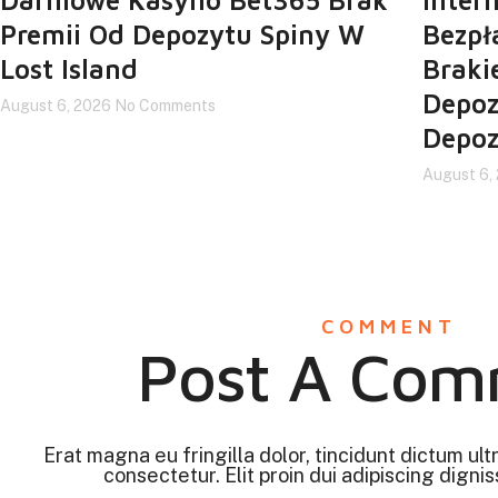
Premii Od Depozytu Spiny W
Bezpł
Lost Island
Braki
Depoz
August 6, 2026
No Comments
Depoz
August 6,
COMMENT
Post A Com
Erat magna eu fringilla dolor, tincidunt dictum ult
consectetur. Elit proin dui adipiscing digniss