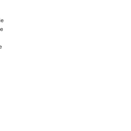
ie
je
e