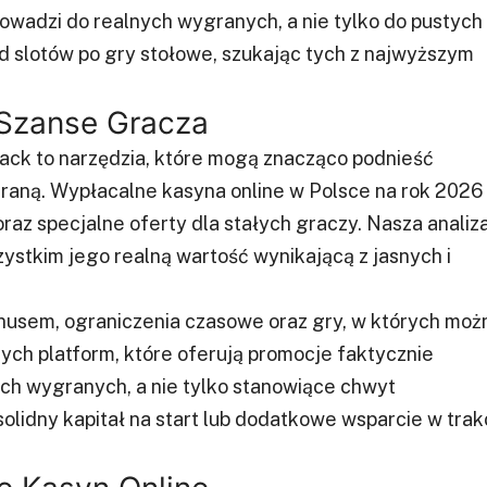
rowadzi do realnych wygranych, a nie tylko do pustych
od slotów po gry stołowe, szukając tych z najwyższym
 Szanse Gracza
ack to narzędzia, które mogą znacząco podnieść
raną. Wypłacalne kasyna online w Polsce na rok 2026
az specjalne oferty dla stałych graczy. Nasza analiz
ystkim jego realną wartość wynikającą z jasnych i
sem, ograniczenia czasowe oraz gry, w których moż
ych platform, które oferują promocje faktycznie
ch wygranych, a nie tylko stanowiące chwyt
lidny kapitał na start lub dodatkowe wsparcie w trak